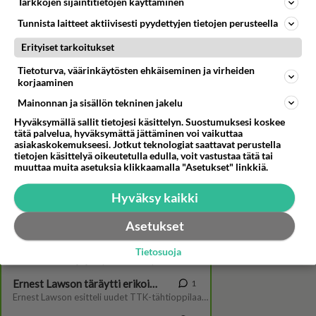
Tarkkojen sijaintitietojen käyttäminen
Tunnista laitteet aktiivisesti pyydettyjen tietojen perusteella
Erityiset tarkoitukset
Tietoturva, väärinkäytösten ehkäiseminen ja virheiden
korjaaminen
Mainonnan ja sisällön tekninen jakelu
Hyväksymällä sallit tietojesi käsittelyn. Suostumuksesi koskee
tätä palvelua, hyväksymättä jättäminen voi vaikuttaa
Katso video: Paras leffa ikinä:
asiakaskokemukseesi. Jotkut teknologiat saattavat perustella
Pilvi Hämäläinen
tietojen käsittelyä oikeutetulla edulla, voit vastustaa tätä tai
muuttaa muita asetuksia klikkaamalla "Asetukset" linkkiä.
Hyväksy kaikki
Asetukset
Tietosuoja