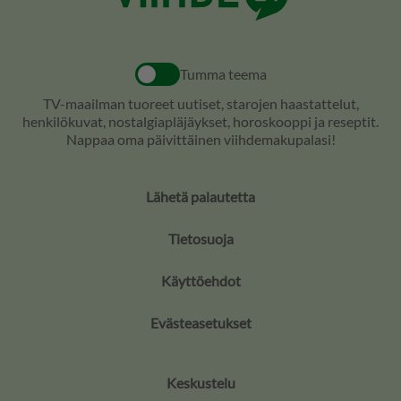
Tumma teema
TV-maailman tuoreet uutiset, starojen haastattelut,
henkilökuvat, nostalgiapläjäykset, horoskooppi ja reseptit.
Nappaa oma päivittäinen viihdemakupalasi!
Lähetä palautetta
Tietosuoja
Käyttöehdot
Evästeasetukset
Keskustelu