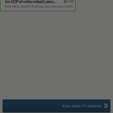
»
Suomen suosituin
Katso kaikki TV-ohjelmat
TV-opas