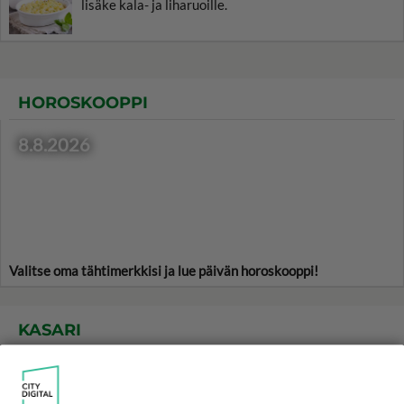
lisäke kala- ja liharuoille.
HOROSKOOPPI
8.8.2026
Valitse oma tähtimerkkisi ja lue päivän horoskooppi!
KASARI