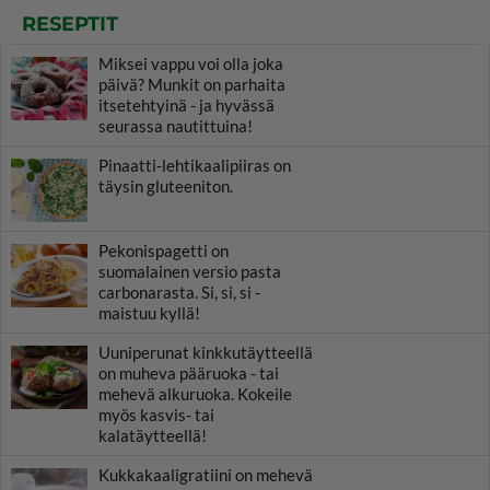
RESEPTIT
Miksei vappu voi olla joka
päivä? Munkit on parhaita
itsetehtyinä - ja hyvässä
seurassa nautittuina!
Pinaatti-lehtikaalipiiras on
täysin gluteeniton.
Pekonispagetti on
suomalainen versio pasta
carbonarasta. Si, si, si -
maistuu kyllä!
Uuniperunat kinkkutäytteellä
on muheva pääruoka - tai
mehevä alkuruoka. Kokeile
myös kasvis- tai
kalatäytteellä!
Kukkakaaligratiini on mehevä