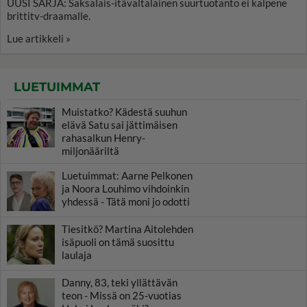
UUSI SARJA: Saksalais-itävaltalainen suurtuotanto ei kalpene
brittitv-draamalle.
Lue artikkeli »
LUETUIMMAT
Muistatko? Kädestä suuhun
elävä Satu sai jättimäisen
rahasalkun Henry-
miljonääriltä
Luetuimmat: Aarne Pelkonen
ja Noora Louhimo vihdoinkin
yhdessä - Tätä moni jo odotti
Tiesitkö? Martina Aitolehden
isäpuoli on tämä suosittu
laulaja
Danny, 83, teki yllättävän
teon - Missä on 25-vuotias