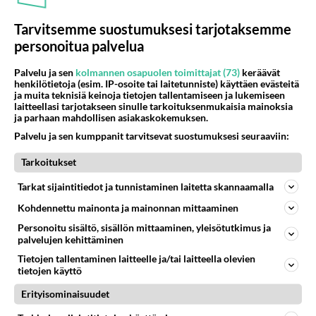
Tarvitsemme suostumuksesi tarjotaksemme
personoitua palvelua
Palvelu ja sen
kolmannen osapuolen toimittajat (73)
keräävät
henkilötietoja (esim. IP-osoite tai laitetunniste) käyttäen evästeitä
ja muita teknisiä keinoja tietojen tallentamiseen ja lukemiseen
laitteellasi tarjotakseen sinulle tarkoituksenmukaisia mainoksia
ja parhaan mahdollisen asiakaskokemuksen.
Palvelu ja sen kumppanit tarvitsevat suostumuksesi seuraaviin:
Fanititko? JR, Sue Ellen,
Bobby, Pamela, Lucy vai joku
Tarkoitukset
muu - Kuka oli Dallas-
suosikkisi?
Tarkat sijaintitiedot ja tunnistaminen laitetta skannaamalla
Kohdennettu mainonta ja mainonnan mittaaminen
Personoitu sisältö, sisällön mittaaminen, yleisötutkimus ja
palvelujen kehittäminen
PARAS LEFFA IKINÄ
Tietojen tallentaminen laitteelle ja/tai laitteella olevien
tietojen käyttö
Erityisominaisuudet