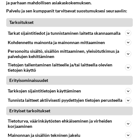
ja parhaan mahdollisen asiakaskokemuksen.
Lehtikaalisipsit on vaihtoehto
Palvelu ja sen kumppanit tarvitsevat suostumuksesi seuraaviin:
kaupasta ostetuille
perunalastuille.
Tarkoitukset
Papu-avokadosalaatti
Tarkat sijaintitiedot ja tunnistaminen laitetta skannaamalla
valmistuu lähes käden
käänteessä.
Kohdennettu mainonta ja mainonnan mittaaminen
Personoitu sisältö, sisällön mittaaminen, yleisötutkimus ja
palvelujen kehittäminen
Tietojen tallentaminen laitteelle ja/tai laitteella olevien
HOROSKOOPPI
tietojen käyttö
Erityisominaisuudet
9.8.2026
Tarkkojen sijaintitietojen käyttäminen
Tunnista laitteet aktiivisesti pyydettyjen tietojen perusteella
Erityiset tarkoitukset
Tietoturva, väärinkäytösten ehkäiseminen ja virheiden
korjaaminen
Valitse oma tähtimerkkisi ja lue päivän horoskooppi!
Mainonnan ja sisällön tekninen jakelu