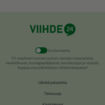
Tumma teema
TV-maailman tuoreet uutiset, starojen haastattelut,
henkilökuvat, nostalgiapläjäykset, horoskooppi ja reseptit.
Nappaa oma päivittäinen viihdemakupalasi!
Lähetä palautetta
Tietosuoja
Käyttöehdot