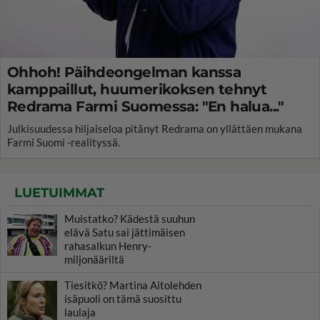
Ohhoh! Päihdeongelman kanssa
kamppaillut, huumerikoksen tehnyt
Redrama Farmi Suomessa: "En halua..."
Julkisuudessa hiljaiseloa pitänyt Redrama on yllättäen mukana
Farmi Suomi -realityssä.
LUETUIMMAT
Muistatko? Kädestä suuhun
elävä Satu sai jättimäisen
rahasalkun Henry-
miljonääriltä
Tiesitkö? Martina Aitolehden
isäpuoli on tämä suosittu
laulaja