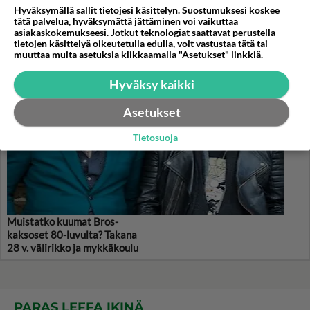
Hyväksymällä sallit tietojesi käsittelyn. Suostumuksesi koskee
KASARI
tätä palvelua, hyväksymättä jättäminen voi vaikuttaa
asiakaskokemukseesi. Jotkut teknologiat saattavat perustella
tietojen käsittelyä oikeutetulla edulla, voit vastustaa tätä tai
muuttaa muita asetuksia klikkaamalla "Asetukset" linkkiä.
Hyväksy kaikki
Asetukset
Tietosuoja
Muistatko kuumat Bros-
kaksoset 80-luvulta? Takana
28 v. välirikko ja mykkäkoulu
PARAS LEFFA IKINÄ