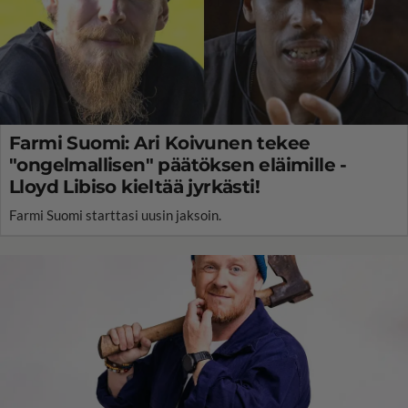
Farmi Suomi: Ari Koivunen tekee
"ongelmallisen" päätöksen eläimille -
Lloyd Libiso kieltää jyrkästi!
Farmi Suomi starttasi uusin jaksoin.