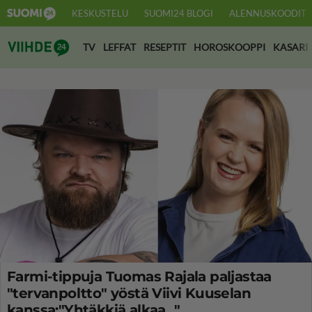
KESKUSTELU
SUOMI24 BLOGI
ALENNUSKOODIT
Suomi24 Viihde
TV
LEFFAT
RESEPTIT
HOROSKOOPPI
KASARI
Farmi-tippuja Tuomas Rajala paljastaa
"tervanpoltto" yöstä Viivi Kuuselan
kanssa:"Yhtäkkiä alkaa..."