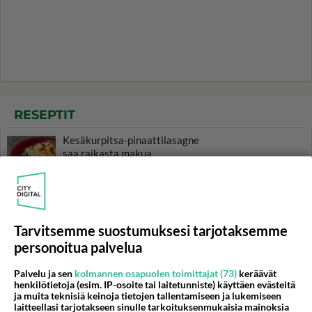
RESEPTIT
Kesäkurpitsa-pinaattilasagne
saa raikasta makua
pinaatista. Nauti tuhti
uuniruoka kevyesti raikkaan
salaatin kanssa. Nam!
Mehevä avocadokeitto on
Tarvitsemme suostumuksesi tarjotaksemme
helppo tehdä itse.
personoitua palvelua
Mansikkainen juustosalaatti
Palvelu ja sen
kolmannen osapuolen toimittajat (73)
keräävät
henkilötietoja (esim. IP-osoite tai laitetunniste) käyttäen evästeitä
on pirteä keskikesän herkku.
ja muita teknisiä keinoja tietojen tallentamiseen ja lukemiseen
laitteellasi tarjotakseen sinulle tarkoituksenmukaisia mainoksia