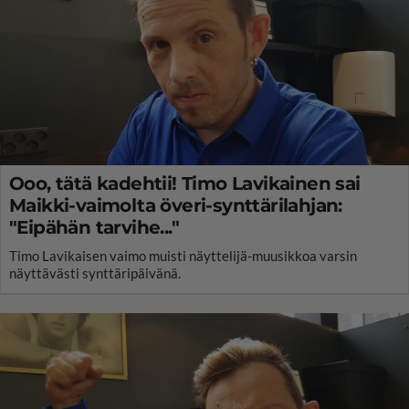
Ooo, tätä kadehtii! Timo Lavikainen sai
Maikki-vaimolta överi-synttärilahjan:
"Eipähän tarvihe..."
Timo Lavikaisen vaimo muisti näyttelijä-muusikkoa varsin
näyttävästi synttäripäivänä.