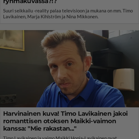
ryhmäkuvassa?!?
Suuri seikkailu -reality palaa televisioon ja mukana on mm. Timo
Lavikainen, Marja Kihlström ja Nina Mikkonen.
Harvinainen kuva! Timo Lavikainen jakoi
romanttisen otoksen Maikki-vaimon
kanssa: "Mie rakastan..."
Timo Lavikainen ja vaimo Maikki Hopia-Lavikainen ovat