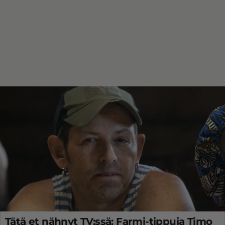
Tätä et nähnyt TV:ssä: Farmi-tippuja Timo