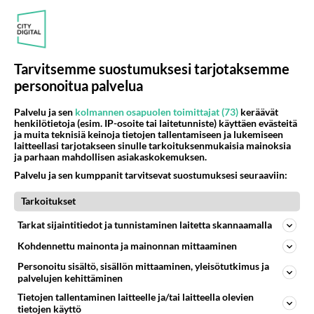
Varo juonipaljastusta: Timo Lavikaisen vaimolla on sananen
sanottavana Farmille tulleessa videotervehdyksessä - kaikella
rakkaudella.
Tarvitsemme suostumuksesi tarjotaksemme
Luetuimmat
personoitua palvelua
Muistatko? Kädestä suuhun elävä Satu sai
Palvelu ja sen
kolmannen osapuolen toimittajat (73)
keräävät
jättimäisen rahasalkun Henry-miljonääriltä
henkilötietoja (esim. IP-osoite tai laitetunniste) käyttäen evästeitä
ja muita teknisiä keinoja tietojen tallentamiseen ja lukemiseen
laitteellasi tarjotakseen sinulle tarkoituksenmukaisia mainoksia
Tiesitkö? Martina Aitolehden isäpuoli on tämä
ja parhaan mahdollisen asiakaskokemuksen.
suosittu laulaja
Palvelu ja sen kumppanit tarvitsevat suostumuksesi seuraaviin:
Tarkoitukset
Luetuimmat: Aarne Pelkonen ja Noora Louhimo
Tarkat sijaintitiedot ja tunnistaminen laitetta skannaamalla
vihdoinkin yhdessä - Tätä moni jo odotti
Kohdennettu mainonta ja mainonnan mittaaminen
Personoitu sisältö, sisällön mittaaminen, yleisötutkimus ja
Danny, 83, teki yllättävän teon - Missä on 25-
palvelujen kehittäminen
vuotias Helmi Loukasmäki?
Tietojen tallentaminen laitteelle ja/tai laitteella olevien
tietojen käyttö