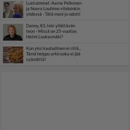
Luetuimmat: Aarne Pelkonen
ja Noora Louhimo vihdoinkin
yhdessä - Tätä moni jo odotti
Danny, 83, teki yllättävän
teon - Missä on 25-vuotias
Helmi Loukasmäki?
Kun yksi kauhallinen ei riitä...
Tämä helppo arkiruoka ei jää
syömättä!