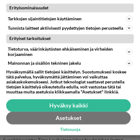
Kun yksi kauhallinen ei riitä... Tämä helppo
Erityisominaisuudet
arkiruoka ei jää syömättä!
Tarkkojen sijaintitietojen käyttäminen
Tunnista laitteet aktiivisesti pyydettyjen tietojen perusteella
Erityiset tarkoitukset
Tietoturva, väärinkäytösten ehkäiseminen ja virheiden
korjaaminen
Mainonnan ja sisällön tekninen jakelu
Hyväksymällä sallit tietojesi käsittelyn. Suostumuksesi koskee
tätä palvelua, hyväksymättä jättäminen voi vaikuttaa
asiakaskokemukseesi. Jotkut teknologiat saattavat perustella
tietojen käsittelyä oikeutetulla edulla, voit vastustaa tätä tai
muuttaa muita asetuksia klikkaamalla "Asetukset" linkkiä.
Hyväksy kaikki
Riemastuttava kikka! Näin Timo
Asetukset
Lavikainen "ulkoiluttaa" lapsia: yksi
lötkönä "kantokahvassa"...
Tietosuoja
Suosikkiuusinta: Timo Lavikainen jakaa hyvän kikan lasten