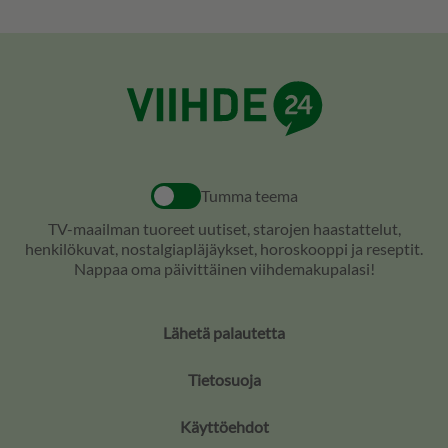
Tumma teema
TV-maailman tuoreet uutiset, starojen haastattelut,
henkilökuvat, nostalgiapläjäykset, horoskooppi ja reseptit.
Nappaa oma päivittäinen viihdemakupalasi!
Lähetä palautetta
Tietosuoja
Käyttöehdot