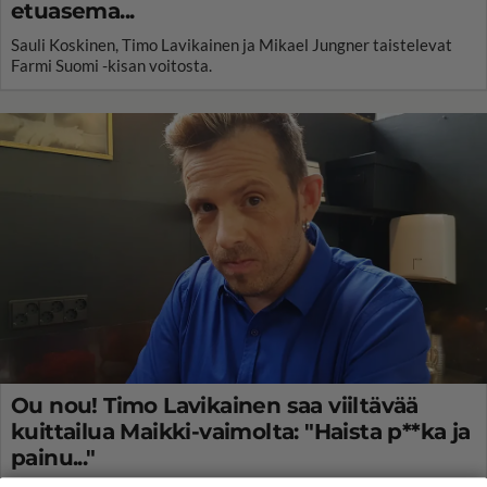
etuasema...
Sauli Koskinen, Timo Lavikainen ja Mikael Jungner taistelevat
Farmi Suomi -kisan voitosta.
Ou nou! Timo Lavikainen saa viiltävää
kuittailua Maikki-vaimolta: "Haista p**ka ja
painu..."