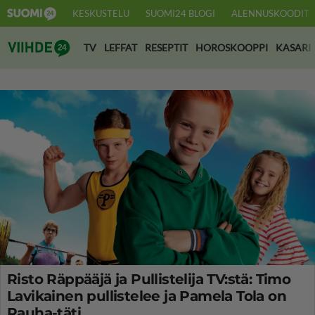
KESKUSTELU
SUOMI24 BLOGI
ALENNUSKOODIT
Suomi24 Viihde
TV
LEFFAT
RESEPTIT
HOROSKOOPPI
KASARI
Risto Räppääjä ja Pullistelija TV:stä: Timo
Lavikainen pullistelee ja Pamela Tola on
Rauha-täti