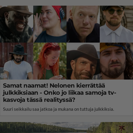
Samat naamat! Nelonen kierrättää
julkkiksiaan - Onko jo liikaa samoja tv-
kasvoja tässä realityssä?
Suuri seikkailu saa jatkoa ja mukana on tuttuja julkkiksia.