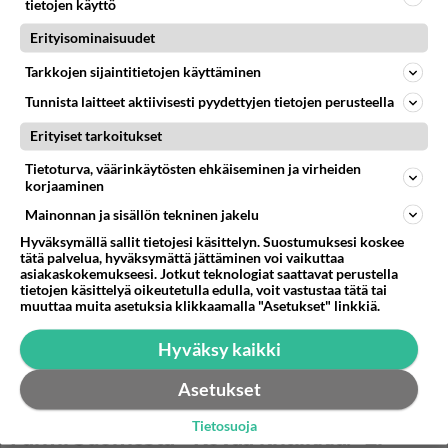
tietojen käyttö
Erityisominaisuudet
Tarkkojen sijaintitietojen käyttäminen
Tunnista laitteet aktiivisesti pyydettyjen tietojen perusteella
Erityiset tarkoitukset
Tietoturva, väärinkäytösten ehkäiseminen ja virheiden
korjaaminen
Mainonnan ja sisällön tekninen jakelu
Hyväksymällä sallit tietojesi käsittelyn. Suostumuksesi koskee
tätä palvelua, hyväksymättä jättäminen voi vaikuttaa
asiakaskokemukseesi. Jotkut teknologiat saattavat perustella
tietojen käsittelyä oikeutetulla edulla, voit vastustaa tätä tai
muuttaa muita asetuksia klikkaamalla "Asetukset" linkkiä.
Hyväksy kaikki
Asetukset
Oho! Jari Isometsä lataa suorat sanat
Tietosuoja
Farmi Suomesta - Kovaa kritiikkiä: "Ei