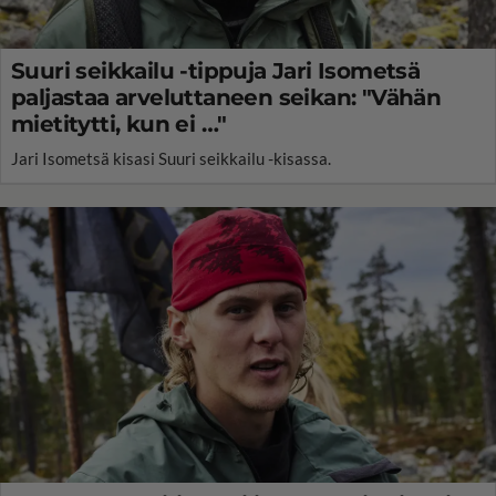
Suuri seikkailu -tippuja Jari Isometsä
paljastaa arveluttaneen seikan: "Vähän
mietitytti, kun ei …"
Jari Isometsä kisasi Suuri seikkailu -kisassa.