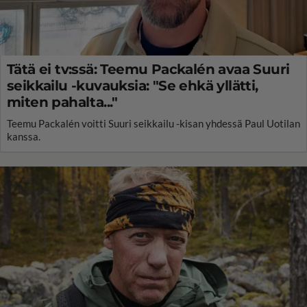
Tätä ei tv:ssä: Teemu Packalén avaa Suuri
seikkailu -kuvauksia: "Se ehkä yllätti,
miten pahalta..."
Teemu Packalén voitti Suuri seikkailu -kisan yhdessä Paul Uotilan
kanssa.