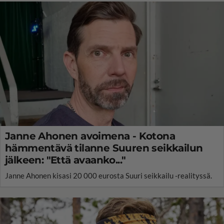
Janne Ahonen avoimena - Kotona
hämmentävä tilanne Suuren seikkailun
jälkeen: "Että avaanko..."
Janne Ahonen kisasi 20 000 eurosta Suuri seikkailu -realityssä.