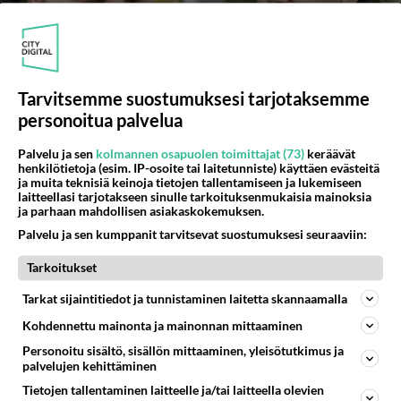
Tarvitsemme suostumuksesi tarjotaksemme
personoitua palvelua
Suuri seikkailu -tippuja Rosanna Kulju saa
Palvelu ja sen
kolmannen osapuolen toimittajat (73)
keräävät
henkilötietoja (esim. IP-osoite tai laitetunniste) käyttäen evästeitä
kommenttia Arttu Laitiselta: "Iso, iso…"
ja muita teknisiä keinoja tietojen tallentamiseen ja lukemiseen
laitteellasi tarjotakseen sinulle tarkoituksenmukaisia mainoksia
Rosanna Kulju kisasi Suuri seikkailu -kisassa.
ja parhaan mahdollisen asiakaskokemuksen.
Palvelu ja sen kumppanit tarvitsevat suostumuksesi seuraaviin:
Tarkoitukset
Tarkat sijaintitiedot ja tunnistaminen laitetta skannaamalla
Kohdennettu mainonta ja mainonnan mittaaminen
Personoitu sisältö, sisällön mittaaminen, yleisötutkimus ja
palvelujen kehittäminen
Tietojen tallentaminen laitteelle ja/tai laitteella olevien