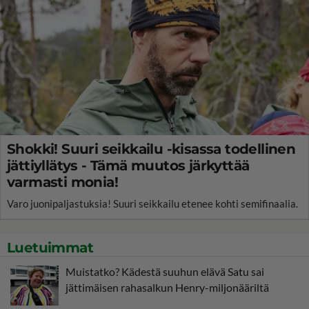
Shokki! Suuri seikkailu -kisassa todellinen
jättiyllätys - Tämä muutos järkyttää
varmasti monia!
Varo juonipaljastuksia! Suuri seikkailu etenee kohti semifinaalia.
Luetuimmat
Muistatko? Kädestä suuhun elävä Satu sai
jättimäisen rahasalkun Henry-miljonääriltä