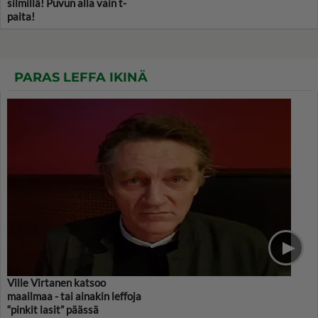
silmillä! Puvun alla vain t-
paita!
PARAS LEFFA IKINÄ
Ville Virtanen katsoo
maailmaa - tai ainakin leffoja
“pinkit lasit” päässä