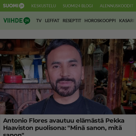
KESKUSTELU
SUOMI24 BLOGI
ALENNUSKOODIT
Suomi24 Viihde
TV
LEFFAT
RESEPTIT
HOROSKOOPPI
KASARI
Antonio Flores avautuu elämästä Pekka
Haaviston puolisona: "Minä sanon, mitä
sanon"