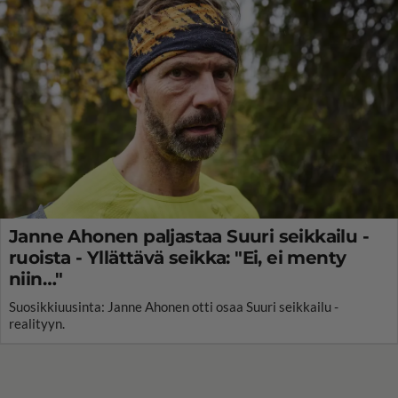
Janne Ahonen paljastaa Suuri seikkailu -
ruoista - Yllättävä seikka: "Ei, ei menty
niin…"
Suosikkiuusinta: Janne Ahonen otti osaa Suuri seikkailu -
realityyn.