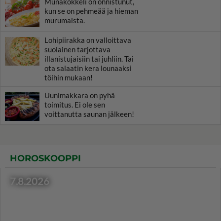
Munakokkeli on onnistunut,
kun se on pehmeää ja hieman
murumaista.
Lohipiirakka on valloittava
suolainen tarjottava
illanistujaisiin tai juhliin. Tai
ota salaatin kera lounaaksi
töihin mukaan!
Uunimakkara on pyhä
toimitus. Ei ole sen
voittanutta saunan jälkeen!
HOROSKOOPPI
7.8.2026