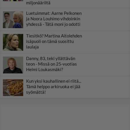
miljonääriltä
Luetuimmat: Aarne Pelkonen
ja Noora Louhimo vihdoinkin
yhdessä - Tätä moni jo odotti
Tiesitkö? Martina Aitolehden
isäpuoli on tämä suosittu
laulaja
Danny, 83, teki yllättävän
teon - Missä on 25-vuotias
Helmi Loukasmäki?
Kun yksi kauhallinen ei riitä...
Tämä helppo arkiruoka ei jää
syömättä!