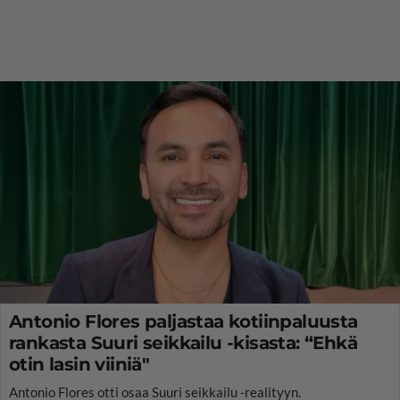
Antonio Flores paljastaa kotiinpaluusta
rankasta Suuri seikkailu -kisasta: “Ehkä
otin lasin viiniä"
Antonio Flores otti osaa Suuri seikkailu -realityyn.