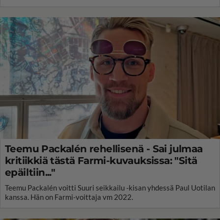
Teemu Packalén rehellisenä - Sai julmaa
kritiikkiä tästä Farmi-kuvauksissa: "Sitä
epäiltiin..."
Teemu Packalén voitti Suuri seikkailu -kisan yhdessä Paul Uotilan
kanssa. Hän on Farmi-voittaja vm 2022.