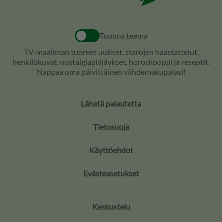
Tumma teema
TV-maailman tuoreet uutiset, starojen haastattelut,
henkilökuvat, nostalgiapläjäykset, horoskooppi ja reseptit.
Nappaa oma päivittäinen viihdemakupalasi!
Lähetä palautetta
Tietosuoja
Käyttöehdot
Evästeasetukset
Keskustelu