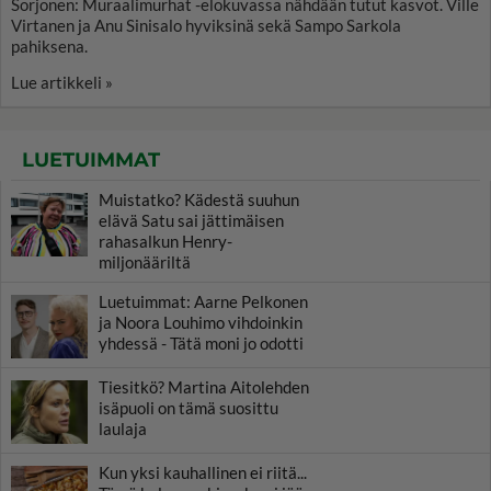
Sorjonen: Muraalimurhat -elokuvassa nähdään tutut kasvot. Ville
Virtanen ja Anu Sinisalo hyviksinä sekä Sampo Sarkola
pahiksena.
Lue artikkeli »
LUETUIMMAT
Muistatko? Kädestä suuhun
elävä Satu sai jättimäisen
rahasalkun Henry-
miljonääriltä
Luetuimmat: Aarne Pelkonen
ja Noora Louhimo vihdoinkin
yhdessä - Tätä moni jo odotti
Tiesitkö? Martina Aitolehden
isäpuoli on tämä suosittu
laulaja
Kun yksi kauhallinen ei riitä...