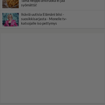
Tämä helppo arkiruoka ei jää
syömättä!
Ikäviä uutisia Elämäni biisi -
suosikkisarjasta - Monelle tv-
katsojalle iso pettymys