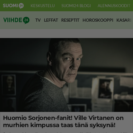
KESKUSTELU
SUOMI24 BLOGI
ALENNUSKOODIT
Suomi24 Viihde
TV
LEFFAT
RESEPTIT
HOROSKOOPPI
KASARI
Huomio Sorjonen-fanit! Ville Virtanen on
murhien kimpussa taas tänä syksynä!