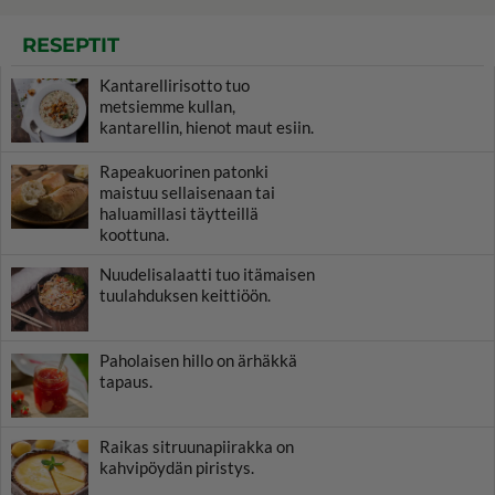
RESEPTIT
Kantarellirisotto tuo
metsiemme kullan,
kantarellin, hienot maut esiin.
Rapeakuorinen patonki
maistuu sellaisenaan tai
haluamillasi täytteillä
koottuna.
Nuudelisalaatti tuo itämaisen
tuulahduksen keittiöön.
Paholaisen hillo on ärhäkkä
tapaus.
Raikas sitruunapiirakka on
kahvipöydän piristys.