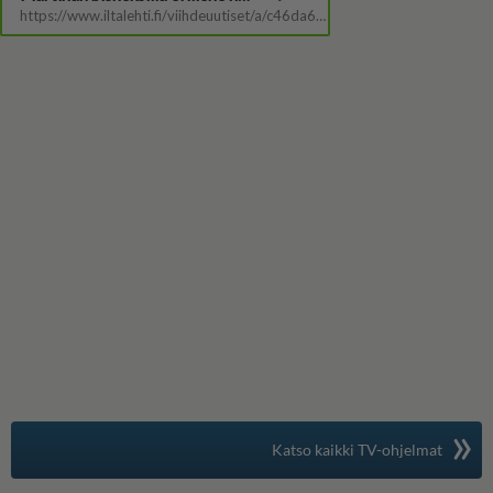
»
Suomen suosituin
Katso kaikki TV-ohjelmat
TV-opas