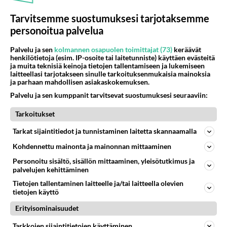
Tarvitsemme suostumuksesi tarjotaksemme
personoitua palvelua
Palvelu ja sen
kolmannen osapuolen toimittajat (73)
keräävät
henkilötietoja (esim. IP-osoite tai laitetunniste) käyttäen evästeitä
ja muita teknisiä keinoja tietojen tallentamiseen ja lukemiseen
laitteellasi tarjotakseen sinulle tarkoituksenmukaisia mainoksia
ja parhaan mahdollisen asiakaskokemuksen.
Muistatko kuumat Bros-
Palvelu ja sen kumppanit tarvitsevat suostumuksesi seuraaviin:
kaksoset 80-luvulta? Takana
28 v. välirikko ja mykkäkoulu
Tarkoitukset
Tarkat sijaintitiedot ja tunnistaminen laitetta skannaamalla
Kohdennettu mainonta ja mainonnan mittaaminen
PARAS LEFFA IKINÄ
Personoitu sisältö, sisällön mittaaminen, yleisötutkimus ja
palvelujen kehittäminen
Tietojen tallentaminen laitteelle ja/tai laitteella olevien
tietojen käyttö
Erityisominaisuudet
Tarkkojen sijaintitietojen käyttäminen