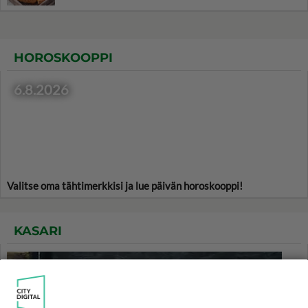
HOROSKOOPPI
6.8.2026
Valitse oma tähtimerkkisi ja lue päivän horoskooppi!
KASARI