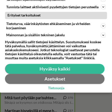
Tunnista laitteet aktiivisesti pyydettyjen tietojen perusteella
Erityiset tarkoitukset
Tietoturva, väärinkäytösten ehkäiseminen ja virheiden
korjaaminen
Mainonnan ja sisällön tekninen jakelu
Ex-malli Anne Kukkohovi
vaikuttui tästä päräyttävästä
Hyväksymällä sallit tietojesi käsittelyn. Suostumuksesi koskee
elokuvasta: "Oon katsonut
tätä palvelua, hyväksymättä jättäminen voi vaikuttaa
sen 3-4 kertaa!"
asiakaskokemukseesi. Jotkut teknologiat saattavat perustella
tietojen käsittelyä oikeutetulla edulla, voit vastustaa tätä tai
muuttaa muita asetuksia klikkaamalla "Asetukset" linkkiä.
Hyväksy kaikki
Asetukset
Tietosuoja