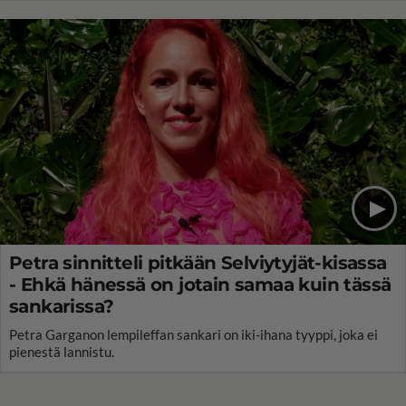
Petra sinnitteli pitkään Selviytyjät-kisassa
- Ehkä hänessä on jotain samaa kuin tässä
sankarissa?
Petra Garganon lempileffan sankari on iki-ihana tyyppi, joka ei
pienestä lannistu.