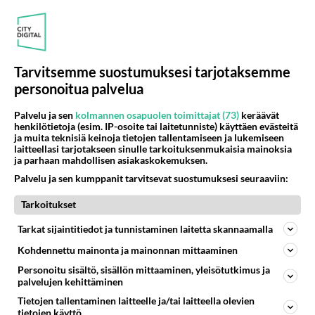
Tarvitsemme suostumuksesi tarjotaksemme
Selviytyjät Petra Gargano tylyttää: “Sara
personoitua palvelua
Sieppi bluffas ihan 6-0” - Torakat
Palvelu ja sen
kolmannen osapuolen toimittajat (73)
keräävät
kavereina viidakossa
henkilötietoja (esim. IP-osoite tai laitetunniste) käyttäen evästeitä
ja muita teknisiä keinoja tietojen tallentamiseen ja lukemiseen
Petra Gargano ei ollut turvassa oikein missään kohtaa
laitteellasi tarjotakseen sinulle tarkoituksenmukaisia mainoksia
Selviytyjät Suomi -kisaa.
ja parhaan mahdollisen asiakaskokemuksen.
Palvelu ja sen kumppanit tarvitsevat suostumuksesi seuraaviin:
Tarkoitukset
LUETUIMMAT
Tarkat sijaintitiedot ja tunnistaminen laitetta skannaamalla
Muistatko? Kädestä suuhun
elävä Satu sai jättimäisen
Kohdennettu mainonta ja mainonnan mittaaminen
rahasalkun Henry-
Personoitu sisältö, sisällön mittaaminen, yleisötutkimus ja
miljonääriltä
palvelujen kehittäminen
Luetuimmat: Aarne Pelkonen
Tietojen tallentaminen laitteelle ja/tai laitteella olevien
ja Noora Louhimo vihdoinkin
tietojen käyttö