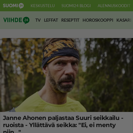
KESKUSTELU
SUOMI24 BLOGI
ALENNUSKOODIT
Suomi24 Viihde
TV
LEFFAT
RESEPTIT
HOROSKOOPPI
KASARI
Janne Ahonen paljastaa Suuri seikkailu -
ruoista - Yllättävä seikka: "Ei, ei menty
niin…"