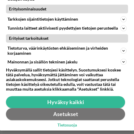
yhdessä - Tätä moni jo odotti
Erityisominaisuudet
Tiesitkö? Martina Aitolehden
Tarkkojen sijaintitietojen käyttäminen
isäpuoli on tämä suosittu
laulaja
Tunnista laitteet aktiivisesti pyydettyjen tietojen perusteella
Erityiset tarkoitukset
Danny, 83, teki yllättävän
teon - Missä on 25-vuotias
Tietoturva, väärinkäytösten ehkäiseminen ja virheiden
Helmi Loukasmäki?
korjaaminen
Mainonnan ja sisällön tekninen jakelu
Kun yksi kauhallinen ei riitä...
Tämä helppo arkiruoka ei jää
Hyväksymällä sallit tietojesi käsittelyn. Suostumuksesi koskee
syömättä!
tätä palvelua, hyväksymättä jättäminen voi vaikuttaa
asiakaskokemukseesi. Jotkut teknologiat saattavat perustella
tietojen käsittelyä oikeutetulla edulla, voit vastustaa tätä tai
muuttaa muita asetuksia klikkaamalla "Asetukset" linkkiä.
Hyväksy kaikki
Asetukset
Tietosuoja