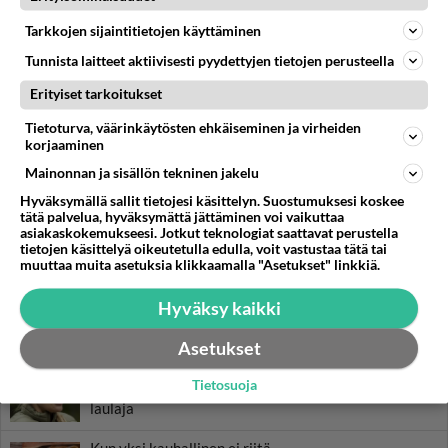
Selviytyjät-saaren kirot: "Mulla oli vaikea
Tarkkojen sijaintitietojen käyttäminen
välillä..."
Tunnista laitteet aktiivisesti pyydettyjen tietojen perusteella
Paul Uotila on yltänyt Selviytyjät Suomi -kisassa kolmen parhaan
joukkoon.
Erityiset tarkoitukset
Tietoturva, väärinkäytösten ehkäiseminen ja virheiden
korjaaminen
LUETUIMMAT
Mainonnan ja sisällön tekninen jakelu
Muistatko? Kädestä suuhun
Hyväksymällä sallit tietojesi käsittelyn. Suostumuksesi koskee
tätä palvelua, hyväksymättä jättäminen voi vaikuttaa
elävä Satu sai jättimäisen
asiakaskokemukseesi. Jotkut teknologiat saattavat perustella
rahasalkun Henry-
tietojen käsittelyä oikeutetulla edulla, voit vastustaa tätä tai
miljonääriltä
muuttaa muita asetuksia klikkaamalla "Asetukset" linkkiä.
Luetuimmat: Aarne Pelkonen
Hyväksy kaikki
ja Noora Louhimo vihdoinkin
yhdessä - Tätä moni jo odotti
Asetukset
Tiesitkö? Martina Aitolehden
Tietosuoja
isäpuoli on tämä suosittu
laulaja