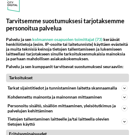
Samat naamat! Nelonen kierrättää
Tarvitsemme suostumuksesi tarjotaksemme
julkkiksiaan - Onko jo liikaa samoja tv-
personoitua palvelua
kasvoja tässä realityssä?
Suuri seikkailu saa jatkoa ja mukana on tuttuja julkkiksia.
Palvelu ja sen
kolmannen osapuolen toimittajat (73)
keräävät
henkilötietoja (esim. IP-osoite tai laitetunniste) käyttäen evästeitä
ja muita teknisiä keinoja tietojen tallentamiseen ja lukemiseen
laitteellasi tarjotakseen sinulle tarkoituksenmukaisia mainoksia
ja parhaan mahdollisen asiakaskokemuksen.
Palvelu ja sen kumppanit tarvitsevat suostumuksesi seuraaviin:
Tarkoitukset
Tarkat sijaintitiedot ja tunnistaminen laitetta skannaamalla
Kohdennettu mainonta ja mainonnan mittaaminen
Personoitu sisältö, sisällön mittaaminen, yleisötutkimus ja
palvelujen kehittäminen
Tietojen tallentaminen laitteelle ja/tai laitteella olevien
tietojen käyttö
Miesmalli, muusikko Paul Uotila lyö tiskiin
Erityisominaisuudet