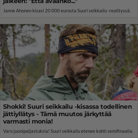
jälkeen: "Että avaanko..."
Janne Ahonen kisasi 20 000 eurosta Suuri seikkailu -realityssä.
Shokki! Suuri seikkailu -kisassa todellinen
jättiyllätys - Tämä muutos järkyttää
varmasti monia!
Varo juonipaljastuksia! Suuri seikkailu etenee kohti semifinaalia.