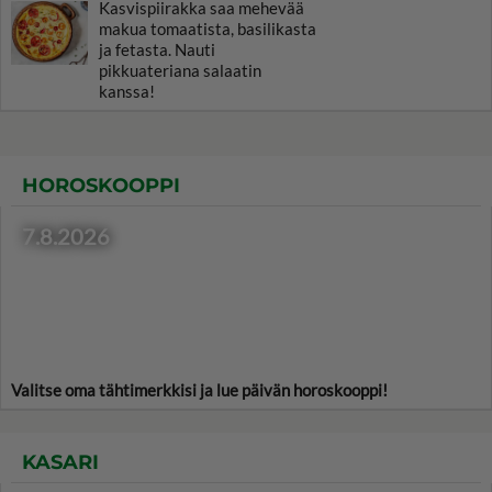
Kasvispiirakka saa mehevää
makua tomaatista, basilikasta
ja fetasta. Nauti
pikkuateriana salaatin
kanssa!
HOROSKOOPPI
7.8.2026
Valitse oma tähtimerkkisi ja lue päivän horoskooppi!
KASARI