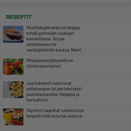
RESEPTIT
Mustikkapiirakka on helppo
tehdä pyöreään vuokaan
kannellisena. Tarjoa
sellaisenaan tai
vaniljajäätelön kanssa. Nam!
Pihlajanmarjahyytelö on
riistaruoan kaveri.
Juustokeksit maistuvat
sellaisenaan tai perinteisesti
juustolautasella. Helppoa ja
herkullista!
Täytetyt paprikat valmistuvat
helposti mikrossa tai uunissa.