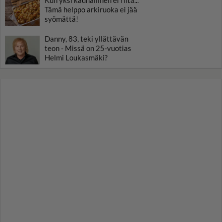
Kun yksi kauhallinen ei riitä...
Tämä helppo arkiruoka ei jää
syömättä!
Danny, 83, teki yllättävän
teon - Missä on 25-vuotias
Helmi Loukasmäki?