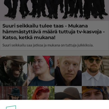
Suuri seikkailu tulee taas - Mukana
hämmästyttävä määrä tuttuja tv-kasvoja -
Katso, ketkä mukana!
Suuri seikkailu saa jatkoa ja mukana on tuttuja julkkiksia.