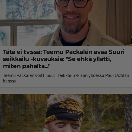
Tätä ei tv:ssä: Teemu Packalén avaa Suuri
seikkailu -kuvauksia: "Se ehkä yllätti,
miten pahalta..."
Teemu Packalén voitti Suuri seikkailu -kisan yhdessä Paul Uotilan
kanssa.