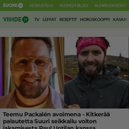
KESKUSTELU
SUOMI24 BLOGI
ALENNUSKOODIT
Suomi24 Viihde
TV
LEFFAT
RESEPTIT
HOROSKOOPPI
KASARI
Teemu Packalén avoimena - Kitkerää
palautetta Suuri seikkailu voiton
jakamisesta Paul Uotilan kanssa