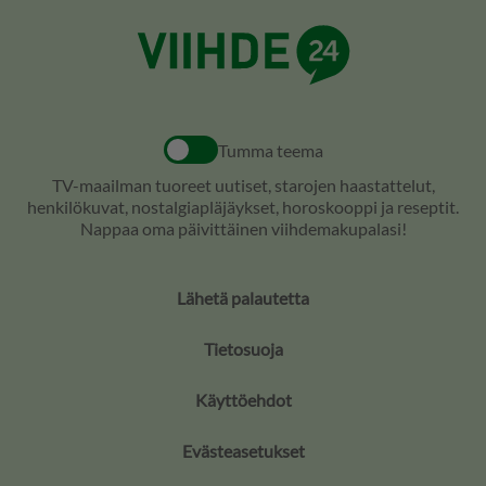
Tumma teema
TV-maailman tuoreet uutiset, starojen haastattelut,
henkilökuvat, nostalgiapläjäykset, horoskooppi ja reseptit.
Nappaa oma päivittäinen viihdemakupalasi!
Lähetä palautetta
Tietosuoja
Käyttöehdot
Evästeasetukset