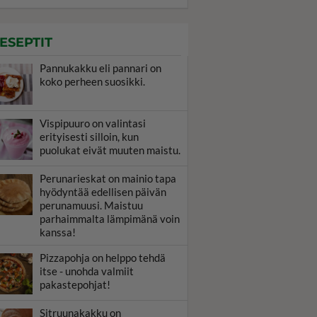
ESEPTIT
Pannukakku eli pannari on
koko perheen suosikki.
Vispipuuro on valintasi
erityisesti silloin, kun
puolukat eivät muuten maistu.
Perunarieskat on mainio tapa
hyödyntää edellisen päivän
perunamuusi. Maistuu
parhaimmalta lämpimänä voin
kanssa!
Pizzapohja on helppo tehdä
itse - unohda valmiit
pakastepohjat!
Sitruunakakku on