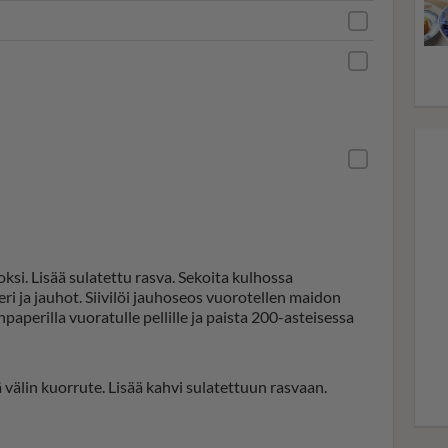
si. Lisää sulatettu rasva. Sekoita kulhossa
eri ja jauhot. Siivilöi jauhoseos vuorotellen maidon
npaperilla vuoratulle pellille ja paista 200-asteisessa
ä välin kuorrute. Lisää kahvi sulatettuun rasvaan.