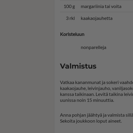
100 g
margariinia tai voita
3 rkl
kaakaojauhetta
Koristeluun
nonparelleja
Valmistus
Vatkaa kananmunat ja sokeri vaahdok
kaakaojauhe, leivinjauho, vaniljasok
kanssa taikinaan. Levitä taikina leivi
uunissa noin 15 minuuttia.
Anna pohjan jäähtyä ja valmista sill
Sekoita joukkoon loput aineet.