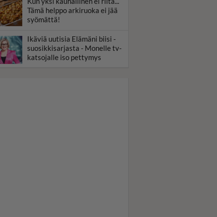
Kun yksi kauhallinen ei riitä...
Tämä helppo arkiruoka ei jää
syömättä!
Ikäviä uutisia Elämäni biisi -
suosikkisarjasta - Monelle tv-
katsojalle iso pettymys