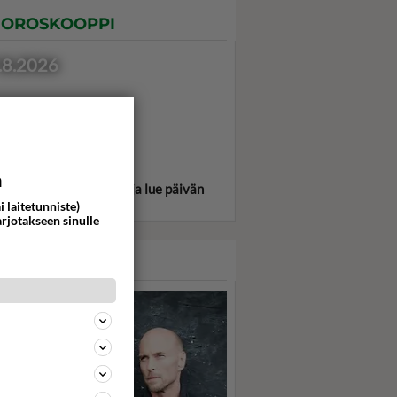
OROSKOOPPI
.8.2026
a
itse oma tähtimerkkisi ja lue päivän
oskooppi!
i laitetunniste)
arjotakseen sinulle
ASARI