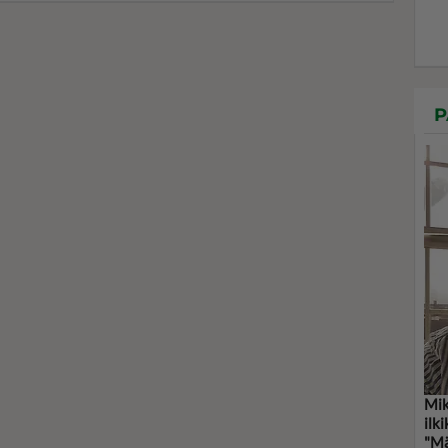
P
Mik
ilk
"Mä