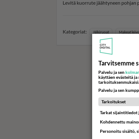
Levitä kuorrute jäähtyneen pohjan pä
Kategoriat:
Jälkiruoat
Makeat leiv
Tarvitsemme s
Palvelu ja sen
kolman
käyttäen evästeitä ja
tarkoituksenmukaisi
Palvelu ja sen kumpp
Tarkoitukset
Tarkat sijaintitiedo
Kohdennettu mainon
Personoitu sisältö, 