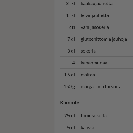
3 rkl
kaakaojauhetta
1 rkl
leivinjauhetta
2 tl
vaniljasokeria
7 dl
gluteenittomia jauhoja
3 dl
sokeria
4
kananmunaa
1,5 dl
maitoa
150 g
margariinia tai voita
Kuorrute
7½ dl
tomusokeria
½ dl
kahvia