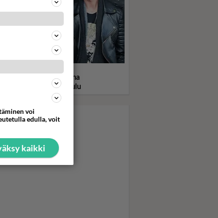
statko kuumat Bros-
soset 80-luvulta? Takana
v. välirikko ja mykkäkoulu
ttäminen voi
utetulla edulla, voit
äksy kaikki