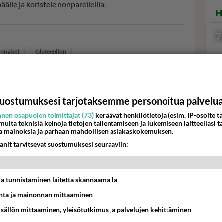
älle ja koristele nonparelleilla.
H
7
onnaiset
Gluteeniton
uostumuksesi tarjotaksemme personoitua palvelu
Val
hor
nen osapuolen toimittajat (73)
keräävät henkilötietoja (esim. IP-osoite ta
 muita teknisiä keinoja tietojen tallentamiseen ja lukemiseen laitteellasi t
a mainoksia ja parhaan mahdollisen asiakaskokemuksen.
anit tarvitsevat suostumuksesi seuraaviin:
K
t ja tunnistaminen laitetta skannaamalla
ta ja mainonnan mittaaminen
sisällön mittaaminen, yleisötutkimus ja palvelujen kehittäminen