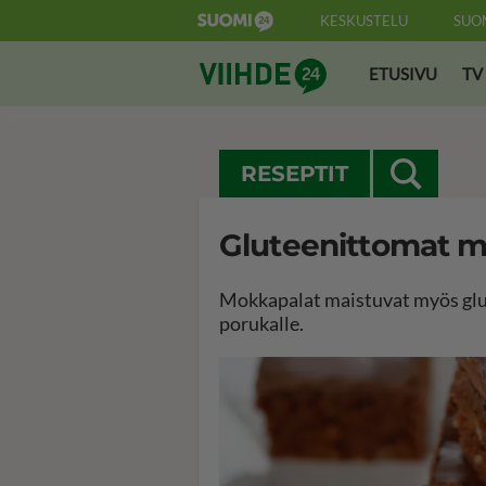
KESKUSTELU
SUO
Suomi24 Viihde
ETUSIVU
TV
RESEPTIT
Gluteenittomat m
Mokkapalat maistuvat myös glute
porukalle.