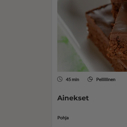
45 min
Pellillinen
Ainekset
Pohja