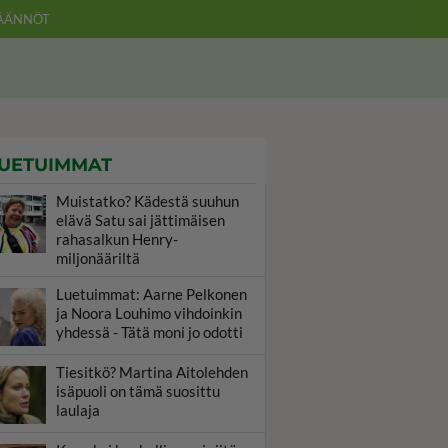
ÄÄNNÖT
UETUIMMAT
Muistatko? Kädestä suuhun
elävä Satu sai jättimäisen
rahasalkun Henry-
miljonääriltä
Luetuimmat: Aarne Pelkonen
ja Noora Louhimo vihdoinkin
yhdessä - Tätä moni jo odotti
Tiesitkö? Martina Aitolehden
isäpuoli on tämä suosittu
laulaja