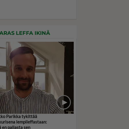
ARAS LEFFA IKINÄ
ko Parikka tykittää
ikurisena lempileffastaan:
 en paljasta sen