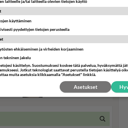
n laitteelle ja/tai laitteella olevien tietojen käyttö
t
etojen käyttäminen
iivisesti pyydettyjen tietojen perusteella
 on
Omenahyve on raikas ja helppo
herkku, joka sopii jälkiruoaksi
et
Mui
tai tv:n äärelle.
kak
äytösten ehkäiseminen ja virheiden korjaaminen
28 
a
Ortodoksisen pääsiäisen
ön tekninen jakelu
perinneherkku pasha maistuu
ietojesi käsittelyn. Suostumuksesi koskee tätä palvelua, hyväksymättä jä
mukseesi. Jotkut teknologiat saattavat perustella tietojen käsittelyä oike
koko kansalle.
uttaa muita asetuksia klikkaamalla "Asetukset" linkkiä.
,
Amerikkalaiset pannukakut
Asetukset
Hyv
eivät jätä ketään nälkäiseksi.