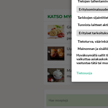
Tietojen tallentamine
Erityisominaisuude
KATSO MYÖS
Tarkkojen sijaintiti
Tunnista laitteet akt
Gluteeniton kääretorttu
yhtä hyvää kuin
Erityiset tarkoituks
peruskääretorttu.
Tietoturva, väärink
Uuniomenat on helppo j
Mainonnan ja sisäll
maistuva herkku.
Hyväksymällä sallit t
vaikuttaa asiakaskoke
vastustaa tätä tai mu
Marenki on helppo tehdä
Tietosuoja
mutta vaatii aikaa.