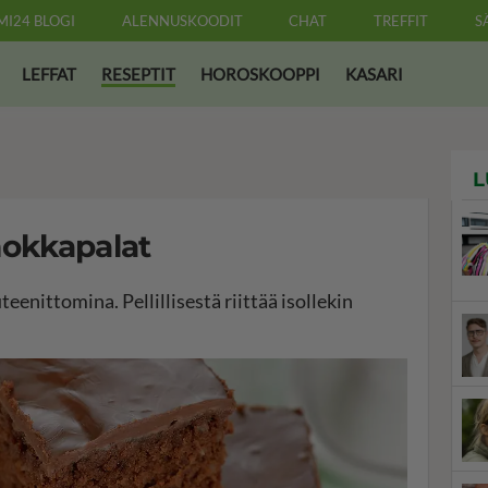
MI24 BLOGI
ALENNUSKOODIT
CHAT
TREFFIT
S
LEFFAT
RESEPTIT
HOROSKOOPPI
KASARI
L
okkapalat
enittomina. Pellillisestä riittää isollekin