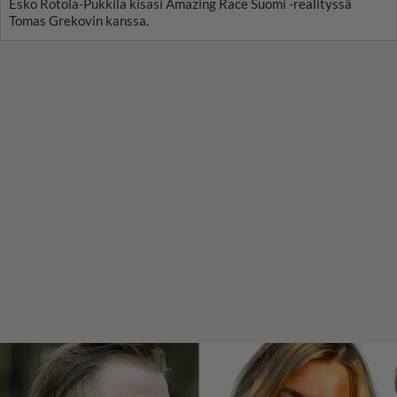
Esko Rotola-Pukkila kisasi Amazing Race Suomi -realityssä
Tomas Grekovin kanssa.