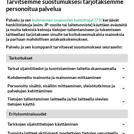
Tarvitsemme suostumuksesi tarjotaksemme
Jenni Janakan rakas - Avautuu kisasta:
personoitua palvelua
"Pas*kaa..."
Jenni Janakka tippui pois Selviytyjät Suomi -kisasta.
Palvelu ja sen
kolmannen osapuolen toimittajat (73)
keräävät
henkilötietoja (esim. IP-osoite tai laitetunniste) käyttäen evästeitä
ja muita teknisiä keinoja tietojen tallentamiseen ja lukemiseen
laitteellasi tarjotakseen sinulle tarkoituksenmukaisia mainoksia
ja parhaan mahdollisen asiakaskokemuksen.
Palvelu ja sen kumppanit tarvitsevat suostumuksesi seuraaviin:
Tarkoitukset
Tarkat sijaintitiedot ja tunnistaminen laitetta skannaamalla
Kohdennettu mainonta ja mainonnan mittaaminen
Personoitu sisältö, sisällön mittaaminen, yleisötutkimus ja
palvelujen kehittäminen
Tietojen tallentaminen laitteelle ja/tai laitteella olevien
tietojen käyttö
Tätä et nähnyt tv:ssä: Selviytyjät-tippuja
Erityisominaisuudet
Sami Helenius laihtui hurjan kg-määrän
Tarkkojen sijaintitietojen käyttäminen
viidakossa: "Huh!"
Tunnista laitteet aktiivisesti pyydettyjen tietojen perusteella