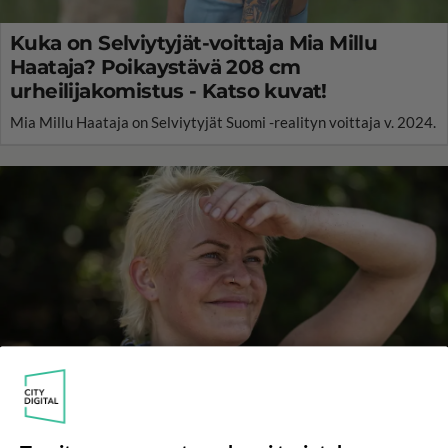
Kuka on Selviytyjät-voittaja Mia Millu
Haataja? Poikaystävä 208 cm
urheilijakomistus - Katso kuvat!
Mia Millu Haataja on Selviytyjät Suomi -realityn voittaja v. 2024.
Tiesitkö? Tämä julkkismies on Selviytyjät