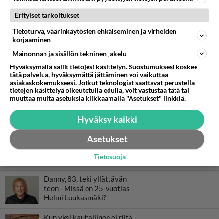
Selviytyjät Suomi -kisasta tippui Sami Helenius.
Erityiset tarkoitukset
Tietoturva, väärinkäytösten ehkäiseminen ja virheiden
LUETUIMMAT
korjaaminen
Mainonnan ja sisällön tekninen jakelu
Muistatko? Kädestä suuhun
elävä Satu sai jättimäisen
Hyväksymällä sallit tietojesi käsittelyn. Suostumuksesi koskee
tätä palvelua, hyväksymättä jättäminen voi vaikuttaa
rahasalkun Henry-
asiakaskokemukseesi. Jotkut teknologiat saattavat perustella
miljonääriltä
tietojen käsittelyä oikeutetulla edulla, voit vastustaa tätä tai
muuttaa muita asetuksia klikkaamalla "Asetukset" linkkiä.
Tiesitkö? Martina Aitolehden
isäpuoli on tämä suosittu
Hyväksy kaikki
laulaja
Asetukset
Luetuimmat: Aarne Pelkonen
ja Noora Louhimo vihdoinkin
Tietosuoja
yhdessä - Tätä moni jo odotti
Danny, 83, teki yllättävän
teon - Missä on 25-vuotias
Helmi Loukasmäki?
Kun yksi kauhallinen ei riitä...