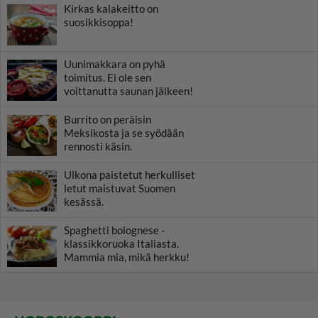
Kirkas kalakeitto on
suosikkisoppa!
Uunimakkara on pyhä
toimitus. Ei ole sen
voittanutta saunan jälkeen!
Burrito on peräisin
Meksikosta ja se syödään
rennosti käsin.
Ulkona paistetut herkulliset
letut maistuvat Suomen
kesässä.
Spaghetti bolognese -
klassikkoruoka Italiasta.
Mammia mia, mikä herkku!