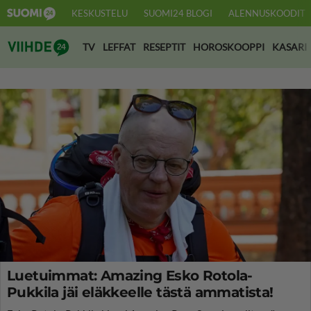
KESKUSTELU
SUOMI24 BLOGI
ALENNUSKOODIT
Suomi24 Viihde
TV
LEFFAT
RESEPTIT
HOROSKOOPPI
KASARI
Luetuimmat: Amazing Esko Rotola-
Pukkila jäi eläkkeelle tästä ammatista!