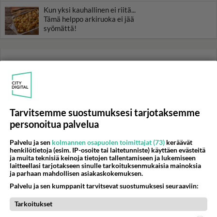
Kun yksi kauhallinen ei riitä...
Tämä helppo arkiruoka ei jää
syömättä!
Tarvitsemme suostumuksesi tarjotaksemme
personoitua palvelua
Palvelu ja sen
kolmannen osapuolen toimittajat (73)
keräävät
henkilötietoja (esim. IP-osoite tai laitetunniste) käyttäen evästeitä
ja muita teknisiä keinoja tietojen tallentamiseen ja lukemiseen
laitteellasi tarjotakseen sinulle tarkoituksenmukaisia mainoksia
ja parhaan mahdollisen asiakaskokemuksen.
Palvelu ja sen kumppanit tarvitsevat suostumuksesi seuraaviin:
Tarkoitukset
RESEPTIT