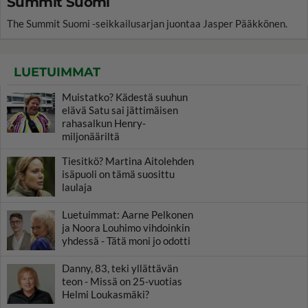
Summit Suomi
The Summit Suomi -seikkailusarjan juontaa Jasper Pääkkönen.
LUETUIMMAT
Muistatko? Kädestä suuhun
elävä Satu sai jättimäisen
rahasalkun Henry-
miljonääriltä
Tiesitkö? Martina Aitolehden
isäpuoli on tämä suosittu
laulaja
Luetuimmat: Aarne Pelkonen
ja Noora Louhimo vihdoinkin
yhdessä - Tätä moni jo odotti
Danny, 83, teki yllättävän
teon - Missä on 25-vuotias
Helmi Loukasmäki?