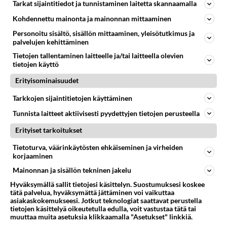
Tarkat sijaintitiedot ja tunnistaminen laitetta skannaamalla
Pyöräytä kasvispihvit kauden
Kohdennettu mainonta ja mainonnan mittaaminen
tuoreista kasviksista ja
Personoitu sisältö, sisällön mittaaminen, yleisötutkimus ja
juureksista.
palvelujen kehittäminen
Tietojen tallentaminen laitteelle ja/tai laitteella olevien
Porkkanapihvit paistuvat
tietojen käyttö
meheviksi miedohkolla
lämmöllä.
Erityisominaisuudet
Moussaka tuo kreikkalaiset,
Tarkkojen sijaintitietojen käyttäminen
vahvat maut suomalaiseen
Tunnista laitteet aktiivisesti pyydettyjen tietojen perusteella
ruokapöytään.
Erityiset tarkoitukset
Suussa sulavat donitsit
valmistuvat näppärästi
Tietoturva, väärinkäytösten ehkäiseminen ja virheiden
uunissa.
korjaaminen
Mainonnan ja sisällön tekninen jakelu
Ciabatta on lähtöisin Italiasta.
Hyväksymällä sallit tietojesi käsittelyn. Suostumuksesi koskee
tätä palvelua, hyväksymättä jättäminen voi vaikuttaa
asiakaskokemukseesi. Jotkut teknologiat saattavat perustella
tietojen käsittelyä oikeutetulla edulla, voit vastustaa tätä tai
muuttaa muita asetuksia klikkaamalla "Asetukset" linkkiä.