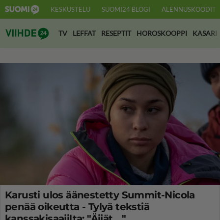
KESKUSTELU
SUOMI24 BLOGI
ALENNUSKOODIT
Suomi24 Viihde
TV
LEFFAT
RESEPTIT
HOROSKOOPPI
KASARI
Karusti ulos äänestetty Summit-Nicola
penää oikeutta - Tylyä tekstiä
kanssakisaajilta: "Äijät... "