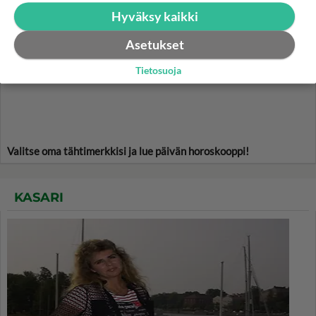
Hyväksy kaikki
HOROSKOOPPI
Asetukset
8.8.2026
Tietosuoja
Valitse oma tähtimerkkisi ja lue päivän horoskooppi!
KASARI