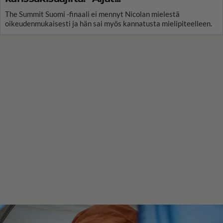
The Summit Suomi -finaali ei mennyt Nicolan mielestä
oikeudenmukaisesti ja hän sai myös kannatusta mielipiteelleen.