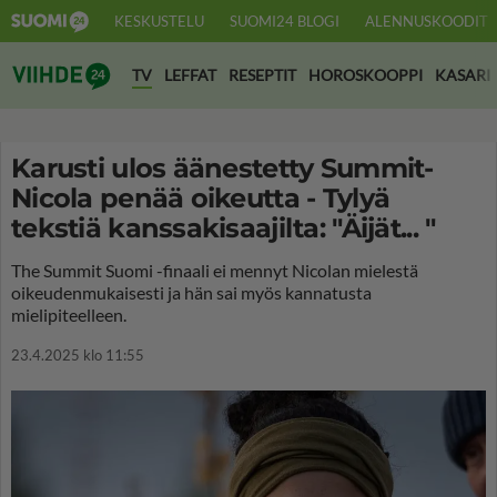
KESKUSTELU
SUOMI24 BLOGI
ALENNUSKOODIT
Suomi24 Viihde
TV
LEFFAT
RESEPTIT
HOROSKOOPPI
KASARI
Karusti ulos äänestetty Summit-
Nicola penää oikeutta - Tylyä
tekstiä kanssakisaajilta: "Äijät... "
The Summit Suomi -finaali ei mennyt Nicolan mielestä
oikeudenmukaisesti ja hän sai myös kannatusta
mielipiteelleen.
23.4.2025 klo 11:55