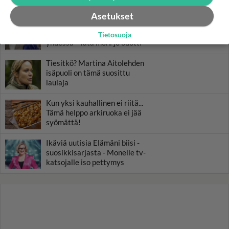
miljonääriltä
Asetukset
Luetuimmat: Aarne Pelkonen
ja Noora Louhimo vihdoinkin
Tietosuoja
yhdessä - Tätä moni jo odotti
Tiesitkö? Martina Aitolehden
isäpuoli on tämä suosittu
laulaja
Kun yksi kauhallinen ei riitä...
Tämä helppo arkiruoka ei jää
syömättä!
Ikäviä uutisia Elämäni biisi -
suosikkisarjasta - Monelle tv-
katsojalle iso pettymys