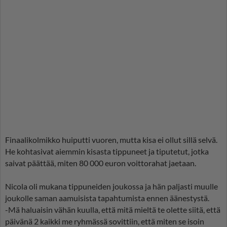
Finaalikolmikko huiputti vuoren, mutta kisa ei ollut sillä selvä.
He kohtasivat aiemmin kisasta tippuneet ja tiputetut, jotka
saivat päättää, miten 80 000 euron voittorahat jaetaan.
Nicola oli mukana tippuneiden joukossa ja hän paljasti muulle
joukolle saman aamuisista tapahtumista ennen äänestystä.
-Mä haluaisin vähän kuulla, että mitä mieltä te olette siitä, että
päivänä 2 kaikki me ryhmässä sovittiin, että miten se isoin