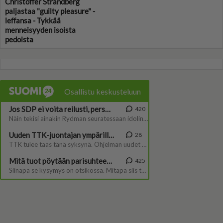
Christoffer Strandberg
paljastaa "guilty pleasure" -
leffansa - Tykkää
menneisyyden isoista
pedoista