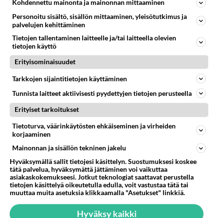
Kohdennettu mainonta ja mainonnan mittaaminen
Personoitu sisältö, sisällön mittaaminen, yleisötutkimus ja
palvelujen kehittäminen
Tietojen tallentaminen laitteelle ja/tai laitteella olevien
tietojen käyttö
Erityisominaisuudet
Tarkkojen sijaintitietojen käyttäminen
Tunnista laitteet aktiivisesti pyydettyjen tietojen perusteella
Erityiset tarkoitukset
Tietoturva, väärinkäytösten ehkäiseminen ja virheiden
korjaaminen
Mainonnan ja sisällön tekninen jakelu
Hyväksymällä sallit tietojesi käsittelyn. Suostumuksesi koskee
tätä palvelua, hyväksymättä jättäminen voi vaikuttaa
LUETUIMMAT
asiakaskokemukseesi. Jotkut teknologiat saattavat perustella
tietojen käsittelyä oikeutetulla edulla, voit vastustaa tätä tai
muuttaa muita asetuksia klikkaamalla "Asetukset" linkkiä.
Muistatko? Kädestä suuhun
elävä Satu sai jättimäisen
Hyväksy kaikki
rahasalkun Henry-