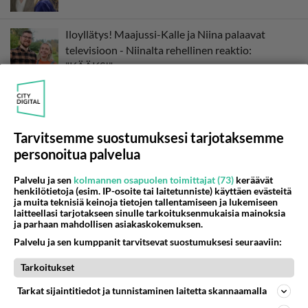
Iloyllätys! Maajussi-Kalle ja Niina palaavat
televisioon - Niinalta rehellinen reaktio:
"KÄÄKS!"
Muistatko? Kädestä suuhun elävä Satu sai
jättimäisen rahasalkun Henry-miljonääriltä
Tarvitsemme suostumuksesi tarjotaksemme
personoitua palvelua
Vappu Pimiän lähtö ei ole ainoa iso muutos -
Tanssii Tähtien Kanssa palaa
Palvelu ja sen
kolmannen osapuolen toimittajat (73)
keräävät
henkilötietoja (esim. IP-osoite tai laitetunniste) käyttäen evästeitä
ja muita teknisiä keinoja tietojen tallentamiseen ja lukemiseen
Mika Myllylä kuoli yksin omassa kodissaan -
laitteellasi tarjotakseen sinulle tarkoituksenmukaisia mainoksia
ja parhaan mahdollisen asiakaskokemuksen.
Millainen mies oli palvottu urheilusankari?
Palvelu ja sen kumppanit tarvitsevat suostumuksesi seuraaviin:
Apu: Satu Silvo paljastaa - Näin rakkaus Reidar-
Tarkoitukset
puolisoon syttyi
Tarkat sijaintitiedot ja tunnistaminen laitetta skannaamalla