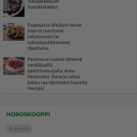
Suklaakakku on
Suosikkikakku!
Espanjasta lähtöisin olevat
churrot maistuvat
sellaisenaan tai
suklaakastikkeeseen
dipattuina.
Pavlova on saanut nimensä
venäläiseltä
balettitanssijalta, Anna
Pavlovalta. Ihana ja raikas
kakku saa täytteeksi tuoreita
marjoja!
HOROSKOOPPI
7.8.2026