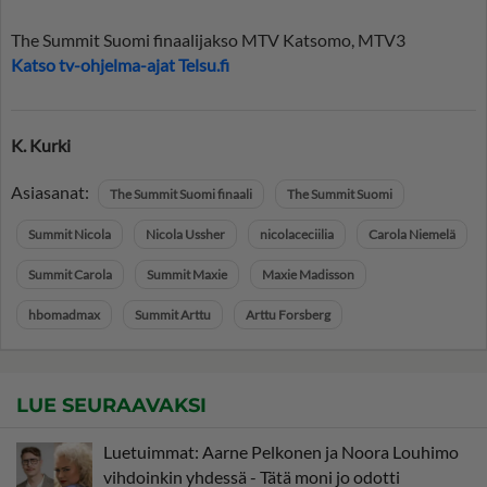
The Summit Suomi finaalijakso MTV Katsomo, MTV3
Katso tv-ohjelma-ajat Telsu.fi
K. Kurki
Asiasanat:
The Summit Suomi finaali
The Summit Suomi
Summit Nicola
Nicola Ussher
nicolaceciilia
Carola Niemelä
Summit Carola
Summit Maxie
Maxie Madisson
hbomadmax
Summit Arttu
Arttu Forsberg
LUE SEURAAVAKSI
Luetuimmat: Aarne Pelkonen ja Noora Louhimo
vihdoinkin yhdessä - Tätä moni jo odotti