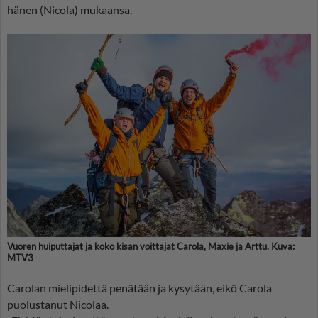
hänen (Nicola) mukaansa.
Vuoren huiputtajat ja koko kisan voittajat Carola, Maxie ja Arttu. Kuva:
MTV3
Carolan mielipidettä penätään ja kysytään, eikö Carola
puolustanut Nicolaa.