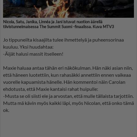
Nicola, Satu, Janika, Linnéa ja Jani istuvat nuotion äärellä
tiivistunnelmaisessa The Summit Suomi -finaalissa. Kuva MTV3
Jo tippuneilta kisaajilta tulee ihmettelyä ja puheensorinaa
kuuluu. Yksi huudahtaa:
-Äijät halusi massit itselleen!
Maxie haluaa antaa tähän eri näkökulman. Hän näki asian niin,
että häneen luotettiin, kun rahasäkki annettiin ennen vaikeaa
vuorelle kapuamista hänelle. Hän kommentoi näin Carolan
ehdotusta, että Maxie kantaisi rahat huipulle:
-Musta se oli siisti ele ja arvostan, että mulle tällaista tarjottiin.
Mutta mä kävin myös kaikki läpi, myös Nicolan, että onko tämä
ok.