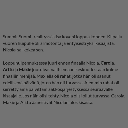
Summit Suomi -realityssä kisa koveni loppua kohden. Kilpailu
vuoren huipulle oli armotonta ja erityisesti yksi kisaajista,
Nicola
, sai kokea sen.
Loppuhuipennuksessa juuri ennen finaalia Nicola,
Carola
,
Arttu
ja
Maxie
joutuivat valitsemaan keskuudestaan kolme
finaaliin menijää. Maxiella oli rahat, jotka hän oli saanut
edellisenä päivänä, joten hän oli turvassa. Aiemmin rahat oli
siirretty aina päivittäin aakkosjärjestyksessä seuraavalle
kisaajalle. Jos näin olisi tehty, Nicola olisi ollut turvassa. Carola,
Maxie ja Arttu äänestivät Nicolan ulos kisasta.