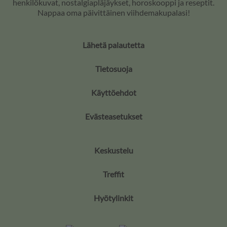
henkilökuvat, nostalgiapläjäykset, horoskooppi ja reseptit.
Nappaa oma päivittäinen viihdemakupalasi!
Lähetä palautetta
Tietosuoja
Käyttöehdot
Evästeasetukset
Keskustelu
Treffit
Hyötylinkit