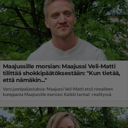
Maajussille morsian: Maajussi Veli-Matti
tilittää shokkipäätöksestään: "Kun tietää,
että nämäkin..."
Varo juonipaljastuksia: Maajussi Veli-Matti etsii rinnalleen
kumppania Maajussille morsian: Kaikki tarinat -realityssä.