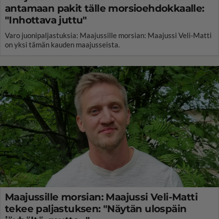
antamaan pakit tälle morsioehdokkaalle:
"Inhottava juttu"
Varo juonipaljastuksia: Maajussille morsian: Maajussi Veli-Matti
on yksi tämän kauden maajusseista.
Maajussille morsian: Maajussi Veli-Matti
tekee paljastuksen: "Näytän ulospäin