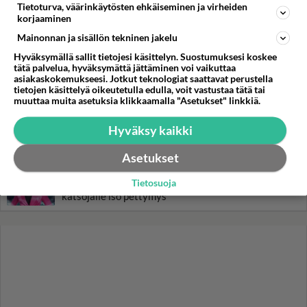
Tietoturva, väärinkäytösten ehkäiseminen ja virheiden
Luetuimmat: Aarne Pelkonen
korjaaminen
ja Noora Louhimo vihdoinkin
yhdessä - Tätä moni jo odotti
Mainonnan ja sisällön tekninen jakelu
Hyväksymällä sallit tietojesi käsittelyn. Suostumuksesi koskee
Tiesitkö? Martina Aitolehden
tätä palvelua, hyväksymättä jättäminen voi vaikuttaa
isäpuoli on tämä suosittu
asiakaskokemukseesi. Jotkut teknologiat saattavat perustella
laulaja
tietojen käsittelyä oikeutetulla edulla, voit vastustaa tätä tai
muuttaa muita asetuksia klikkaamalla "Asetukset" linkkiä.
Kun yksi kauhallinen ei riitä...
Hyväksy kaikki
Tämä helppo arkiruoka ei jää
syömättä!
Asetukset
Ikäviä uutisia Elämäni biisi -
Tietosuoja
suosikkisarjasta - Monelle tv-
katsojalle iso pettymys