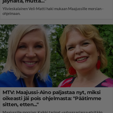
jäyhältä, mutta…"
Ylivieskalainen Veli-Matti haki mukaan Maajussille morsian -
ohjelmaan.
MTV: Maajussi-Aino paljastaa nyt, miksi
oikeasti jäi pois ohjelmasta: "Päätimme
sitten, etten..."
Maajussille morsian: Kaikki tarinat -uutuussarjassa etsitään