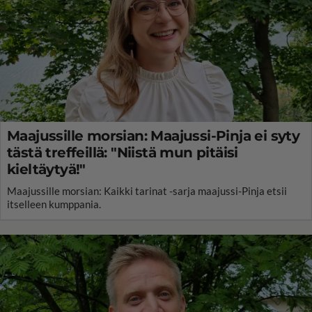
Maajussille morsian: Maajussi-Pinja ei syty
tästä treffeillä: "Niistä mun pitäisi
kieltäytyä!"
Maajussille morsian: Kaikki tarinat -sarja maajussi-Pinja etsii
itselleen kumppania.