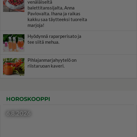
venäläiseltä
balettitanssijalta, Anna
Pavlovalta. Ihana ja raikas
kakku saa täytteeksi tuoreita
marjoja!
Hyödynnä raparperisato ja
tee siitä mehua.
Pihlajanmarjahyytelö on
riistaruoan kaveri.
HOROSKOOPPI
6.8.2026