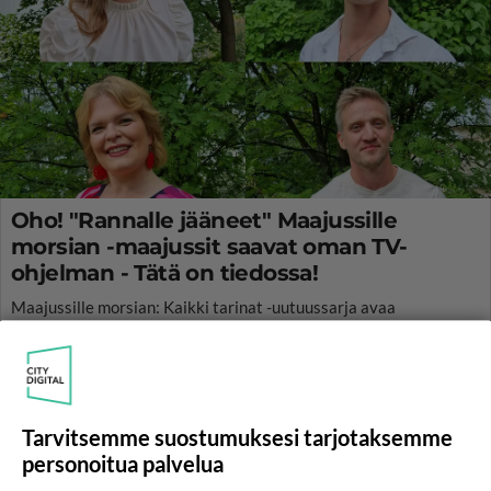
Oho! "Rannalle jääneet" Maajussille
morsian -maajussit saavat oman TV-
ohjelman - Tätä on tiedossa!
Maajussille morsian: Kaikki tarinat -uutuussarja avaa
pääsarjasta pois jääneiden maajussien rakkauden etsintää.
Tarvitsemme suostumuksesi tarjotaksemme
personoitua palvelua