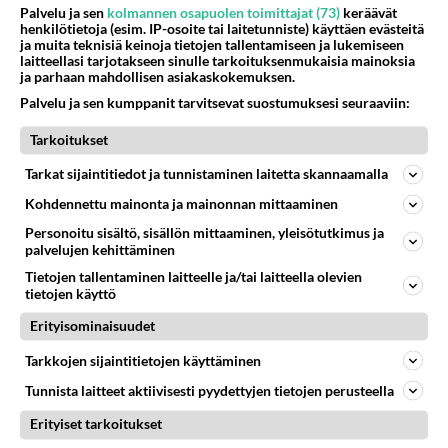
Palvelu ja sen
kolmannen osapuolen toimittajat (73)
keräävät
henkilötietoja (esim. IP-osoite tai laitetunniste) käyttäen evästeitä
ja muita teknisiä keinoja tietojen tallentamiseen ja lukemiseen
laitteellasi tarjotakseen sinulle tarkoituksenmukaisia mainoksia
ja parhaan mahdollisen asiakaskokemuksen.
Palvelu ja sen kumppanit tarvitsevat suostumuksesi seuraaviin:
Tarkoitukset
Oho! Nämä maajussit jäävät pois
Tarkat sijaintitiedot ja tunnistaminen laitetta skannaamalla
suositusta Maajussille morsian -
Kohdennettu mainonta ja mainonnan mittaaminen
ohjelmasta - Luvassa jättiyllätys!
Personoitu sisältö, sisällön mittaaminen, yleisötutkimus ja
Maajussille morsian -ohjelmassa seurataan neljän maajussin
palvelujen kehittäminen
rakkauden etsintää.
Tietojen tallentaminen laitteelle ja/tai laitteella olevien
tietojen käyttö
Erityisominaisuudet
LUETUIMMAT
Tarkkojen sijaintitietojen käyttäminen
Muistatko? Kädestä suuhun
elävä Satu sai jättimäisen
Tunnista laitteet aktiivisesti pyydettyjen tietojen perusteella
rahasalkun Henry-
Erityiset tarkoitukset
miljonääriltä