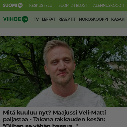
KESKUSTELU
SUOMI24 BLOGI
ALENNUSKOODIT
Suomi24 Viihde
TV
LEFFAT
RESEPTIT
HOROSKOOPPI
KASARI
Mitä kuuluu nyt? Maajussi Veli-Matti
paljastaa - Takana rakkauden kesän:
"Olihan se vähän hassua..."