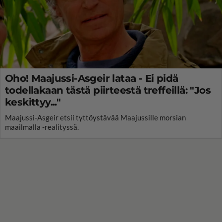
Oho! Maajussi-Asgeir lataa - Ei pidä
todellakaan tästä piirteestä treffeillä: "Jos
keskittyy..."
Maajussi-Asgeir etsii tyttöystävää Maajussille morsian
maailmalla -realityssä.