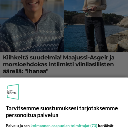
Kiihkeitä suudelmia! Maajussi-Asgeir ja
morsioehdokas intiimisti viinilasillisten
äärellä: "Ihanaa"
Varo sisältöpaljastuksia: Maajussille morsian maailmalla -
realityssä aletaan tutustua syvällisemmin.
Tarvitsemme suostumuksesi tarjotaksemme
personoitua palvelua
Palvelu ja sen
kolmannen osapuolen toimittajat (73)
keräävät