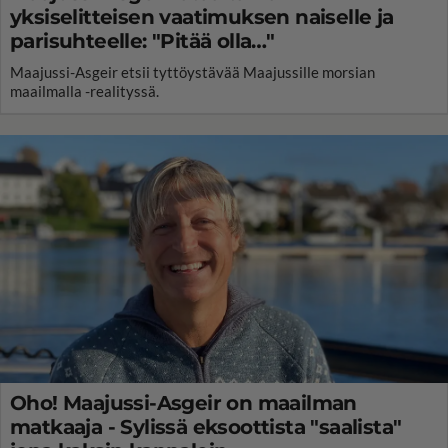
yksiselitteisen vaatimuksen naiselle ja
parisuhteelle: "Pitää olla…"
Maajussi-Asgeir etsii tyttöystävää Maajussille morsian
maailmalla -realityssä.
Oho! Maajussi-Asgeir on maailman
matkaaja - Sylissä eksoottista "saalista"