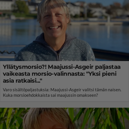
Yllätysmorsio?! Maajussi-Asgeir paljastaa
vaikeasta morsio-valinnasta: "Yksi pieni
asia ratkaisi..."
Varo sisältöpaljastuksia: Maajussi-Asgeir valitsi tämän naisen.
Kuka morsioehdokkaista sai maajussin omakseen?