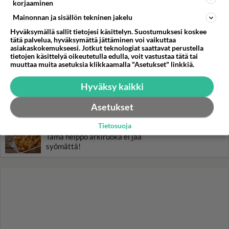
korjaaminen
Tiesitkö? Martina Aitolehden
isäpuoli on tämä suosittu
Mainonnan ja sisällön tekninen jakelu
laulaja
Hyväksymällä sallit tietojesi käsittelyn. Suostumuksesi koskee
tätä palvelua, hyväksymättä jättäminen voi vaikuttaa
Luetuimmat: Aarne Pelkonen
asiakaskokemukseesi. Jotkut teknologiat saattavat perustella
tietojen käsittelyä oikeutetulla edulla, voit vastustaa tätä tai
ja Noora Louhimo vihdoinkin
muuttaa muita asetuksia klikkaamalla "Asetukset" linkkiä.
yhdessä - Tätä moni jo odotti
Hyväksy kaikki
Danny, 83, teki yllättävän
teon - Missä on 25-vuotias
Asetukset
Helmi Loukasmäki?
Tietosuoja
Kun yksi kauhallinen ei riitä...
Tämä helppo arkiruoka ei jää
syömättä!