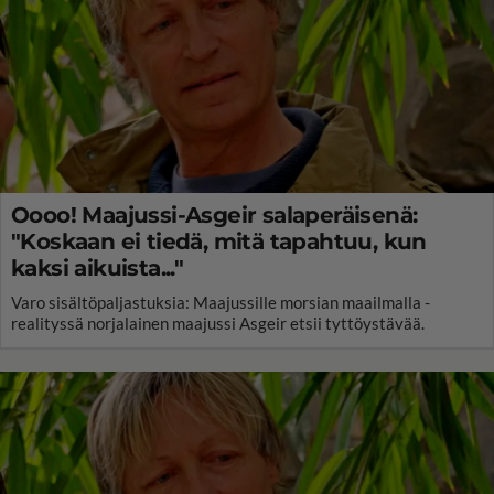
Oooo! Maajussi-Asgeir salaperäisenä:
"Koskaan ei tiedä, mitä tapahtuu, kun
kaksi aikuista..."
Varo sisältöpaljastuksia: Maajussille morsian maailmalla -
realityssä norjalainen maajussi Asgeir etsii tyttöystävää.