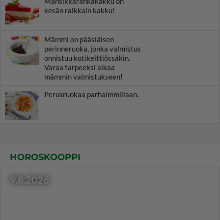
Mansikkarahkakakku on
kesän raikkain kakku!
Mämmi on pääsiäisen
perinneruoka, jonka valmistus
onnistuu kotikeittiössäkin.
Varaa tarpeeksi aikaa
mämmin valmistukseen!
Perusruokaa parhaimmillaan.
HOROSKOOPPI
9.8.2026