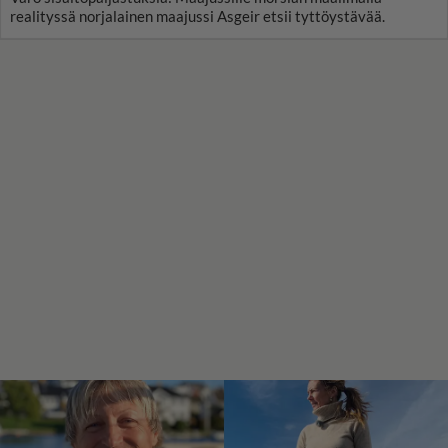
realityssä norjalainen maajussi Asgeir etsii tyttöystävää.