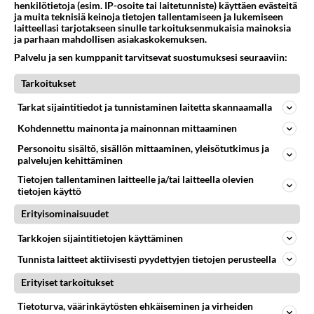
henkilötietoja (esim. IP-osoite tai laitetunniste) käyttäen evästeitä
ja muita teknisiä keinoja tietojen tallentamiseen ja lukemiseen
laitteellasi tarjotakseen sinulle tarkoituksenmukaisia mainoksia
ja parhaan mahdollisen asiakaskokemuksen.
Palvelu ja sen kumppanit tarvitsevat suostumuksesi seuraaviin:
Tarkoitukset
Tarkat sijaintitiedot ja tunnistaminen laitetta skannaamalla
Oho! Maajussi-Asgeir yllättää
Kohdennettu mainonta ja mainonnan mittaaminen
pussailemalla suoraan suulle: "Kyllä mä
mieluummin sen pusun..."
Personoitu sisältö, sisällön mittaaminen, yleisötutkimus ja
palvelujen kehittäminen
Varo sisältöpaljastuksia: Maajussi-Asgeir yllättää sinkkunaiset
Tietojen tallentaminen laitteelle ja/tai laitteella olevien
pusuilla.
tietojen käyttö
Erityisominaisuudet
LUETUIMMAT
Tarkkojen sijaintitietojen käyttäminen
Muistatko? Kädestä suuhun
Tunnista laitteet aktiivisesti pyydettyjen tietojen perusteella
elävä Satu sai jättimäisen
Erityiset tarkoitukset
rahasalkun Henry-
miljonääriltä
Tietoturva, väärinkäytösten ehkäiseminen ja virheiden