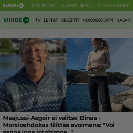
KESKUSTELU
SUOMI24 BLOGI
ALENNUSKOODIT
Suomi24 Viihde
TV
LEFFAT
RESEPTIT
HOROSKOOPPI
KASARI
Maajussi-Asgeir ei valitse Elinaa -
Morsioehdokas tilittää avoimena: "Voi
sanoa jopa intohimoa..."