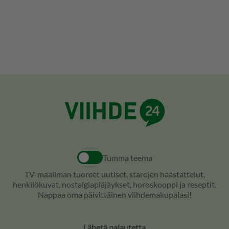
Tumma teema
TV-maailman tuoreet uutiset, starojen haastattelut,
henkilökuvat, nostalgiapläjäykset, horoskooppi ja reseptit.
Nappaa oma päivittäinen viihdemakupalasi!
Lähetä palautetta