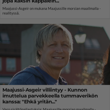
jopa kaksin kappalein...
Maajussi-Asgeir on mukana Maajussille morsian maailmalla -
realityssä.
Maajussi-Asgeir villiintyy - Kunnon
imuttelua parvekkeella tummaverikön
kanssa: "Ehkä yritän..."
Varo sisältöpaljastuksia: Maajussille morsian maailmalla -