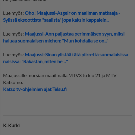
Lue myös:
Oho! Maajussi-Asgeir on maailman matkaaja -
Sylissä eksoottista "saalista" jopa kaksin kappalein...
Lue myös:
Maajussi-Ann paljastaa perimmäisen syyn, miksi
haluaa suomalaisen miehen: "Mun kohdalla se on..."
Lue myös:
Maajussi-Sinan ylistää tätä piirrettä suomalaisissa
naisissa: "Rakastan, miten he…"
Maajussille morsian maailmalla MTV3 to klo 21 ja MTV
Katsomo.
Katso tv-ohjelmien ajat Telsu.fi
K. Kurki