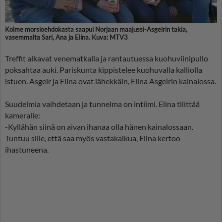
Kolme morsioehdokasta saapui Norjaan maajussi-Asgeirin takia,
vasemmalta Sari, Ana ja Elina. Kuva: MTV3
Treffit alkavat venematkalla ja rantautuessa kuohuviinipullo
poksahtaa auki. Pariskunta kippistelee kuohuvalla kalliolla
istuen. Asgeir ja Elina ovat lähekkäin, Elina Asgeirin kainalossa.
Suudelmia vaihdetaan ja tunnelma on intiimi. Elina tilittää
kameralle:
-Kyllähän siinä on aivan ihanaa olla hänen kainalossaan.
Tuntuu sille, että saa myös vastakaikua, Elina kertoo
ihastuneena.