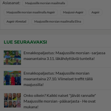
Asiasanat:
Maajussille morsian maailmalla
Maajussille morsian maailmalla Asgeir
Maajussi-Asgeir
Asgeir
Asgeir Alvestad
Maajussille morsian maailmalla Elina
LUE SEURAAVAKSI
Ennakkopaljastus: Maajussille morsian -sarjassa
maanantaina 3.11. läkähdyttäviä tunteita!
Ennakkopaljastus: Maajussille morsian
maanantaina 27.10. Viimeiset treffit tällä
maajussilla!
Onko oikein? Kaikki naiset "jäivät rannalle"
Maajussille morsian -pääsarjasta - He ovat
mukana!