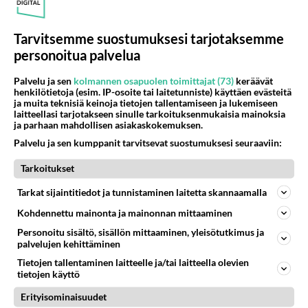
Tarvitsemme suostumuksesi tarjotaksemme
personoitua palvelua
Palvelu ja sen
kolmannen osapuolen toimittajat (73)
keräävät
henkilötietoja (esim. IP-osoite tai laitetunniste) käyttäen evästeitä
ja muita teknisiä keinoja tietojen tallentamiseen ja lukemiseen
laitteellasi tarjotakseen sinulle tarkoituksenmukaisia mainoksia
ja parhaan mahdollisen asiakaskokemuksen.
Palvelu ja sen kumppanit tarvitsevat suostumuksesi seuraaviin:
Tarkoitukset
Tarkat sijaintitiedot ja tunnistaminen laitetta skannaamalla
Kohdennettu mainonta ja mainonnan mittaaminen
Personoitu sisältö, sisällön mittaaminen, yleisötutkimus ja
palvelujen kehittäminen
Tietojen tallentaminen laitteelle ja/tai laitteella olevien
tietojen käyttö
Erityisominaisuudet