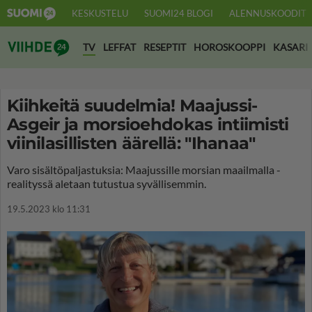
KESKUSTELU
SUOMI24 BLOGI
ALENNUSKOODIT
Suomi24 Viihde
TV
LEFFAT
RESEPTIT
HOROSKOOPPI
KASARI
Kiihkeitä suudelmia! Maajussi-
Asgeir ja morsioehdokas intiimisti
viinilasillisten äärellä: "Ihanaa"
Varo sisältöpaljastuksia: Maajussille morsian maailmalla -
realityssä aletaan tutustua syvällisemmin.
19.5.2023 klo 11:31