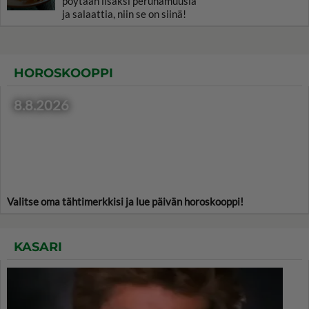
pöytään lisäksi perunamuusia
ja salaattia, niin se on siinä!
HOROSKOOPPI
8.8.2026
Valitse oma tähtimerkkisi ja lue päivän horoskooppi!
KASARI