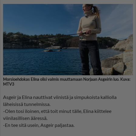
Morsioehdokas Elina olisi valmis muuttamaan Norjaan Asgeirin luo. Kuva:
MTV3
Asgeir ja Elina nauttivat viinistä ja simpukoista kalliolla
läheisissä tunnelmissa.
-Olen tosi iloinen, että toit minut tälle, Elina kiittelee
viinilasillisen ääressä.
-En tee sitä usein, Asgeir paljastaa.