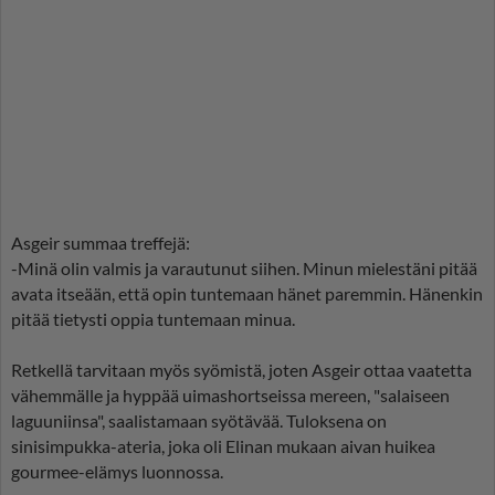
Asgeir summaa treffejä:
-Minä olin valmis ja varautunut siihen. Minun mielestäni pitää
avata itseään, että opin tuntemaan hänet paremmin. Hänenkin
pitää tietysti oppia tuntemaan minua.
Retkellä tarvitaan myös syömistä, joten Asgeir ottaa vaatetta
vähemmälle ja hyppää uimashortseissa mereen, "salaiseen
laguuniinsa", saalistamaan syötävää. Tuloksena on
sinisimpukka-ateria, joka oli Elinan mukaan aivan huikea
gourmee-elämys luonnossa.