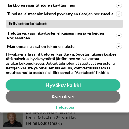
Tarkkojen sijaintitietojen käyttäminen
Tunnista laitteet aktiivisesti pyydettyjen tietojen perusteella
Erityiset tarkoitukset
LUETUIMMAT
Tietoturva, väärinkäytösten ehkäiseminen ja virheiden
korjaaminen
Muistatko? Kädestä suuhun
elävä Satu sai jättimäisen
Mainonnan ja sisällön tekninen jakelu
rahasalkun Henry-
Hyväksymällä sallit tietojesi käsittelyn. Suostumuksesi koskee
miljonääriltä
tätä palvelua, hyväksymättä jättäminen voi vaikuttaa
asiakaskokemukseesi. Jotkut teknologiat saattavat perustella
Tiesitkö? Martina Aitolehden
tietojen käsittelyä oikeutetulla edulla, voit vastustaa tätä tai
isäpuoli on tämä suosittu
muuttaa muita asetuksia klikkaamalla "Asetukset" linkkiä.
laulaja
Hyväksy kaikki
Luetuimmat: Aarne Pelkonen
ja Noora Louhimo vihdoinkin
Asetukset
yhdessä - Tätä moni jo odotti
Tietosuoja
Danny, 83, teki yllättävän
teon - Missä on 25-vuotias
Helmi Loukasmäki?