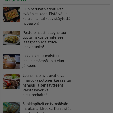
Uuniperunat varioituvat
syöjän mukaan. Pistä väliin
kala-, liha- tai kasvistäytettä -
hyvää on!
Pesto-pinaattilasagne tuo
uutta makua perinteiseen
lasagneen. Maistuva
kasvisruoka!
Laskiaispulla maistuu
laskiaismäessä iloittelun
jälkeen.
Jauhelihapihvit ovat oiva
liharuoka pottujen kanssa tai
hampurilaisen täytteenä.
Paista kaveriksi
sipulirenkaita!
Silakkapihvit on tyrmäävän
maukas arkiruoka. Kun pistät