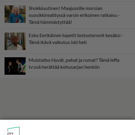
Shokkiuutinen! Maajussille morsian
suosikkirealityssä varsin erikoinen ratkaisu -
Tämä hämmästyttää!
Esko Eerikäinen lopetti testosteronit kesäksi -
Tämä ikävä vaikutus iski heti
Muistatko Hyvät, pahat ja rumat? Tämä leffa
tv:ssä herättää kohusarjan henkiin