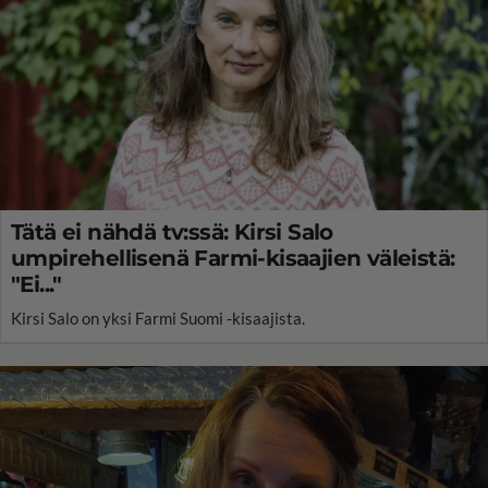
Tätä ei nähdä tv:ssä: Kirsi Salo
umpirehellisenä Farmi-kisaajien väleistä:
"Ei..."
Kirsi Salo on yksi Farmi Suomi -kisaajista.