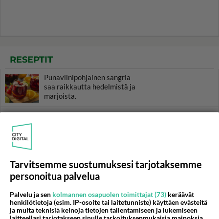
RESEPTIT
Punaviinipohjainen sangria
saa raikkautta hedelmistä ja
marjoista.
Minestronekeitto on
saapasmaasta kotoisin oleva
tuhti keitto.
Mustikkapiirakka on helppo
tehdä pyöreään vuokaan
Tarvitsemme suostumuksesi tarjotaksemme
kannellisena. Tarjoa
personoitua palvelua
sellaisenaan tai
vaniljajäätelön kanssa. Nam!
Palvelu ja sen
kolmannen osapuolen toimittajat (73)
keräävät
henkilötietoja (esim. IP-osoite tai laitetunniste) käyttäen evästeitä
Bearnaisekastike on kokin
ja muita teknisiä keinoja tietojen tallentamiseen ja lukemiseen
taidonnäyte. Itsetehty
laitteellasi tarjotakseen sinulle tarkoituksenmukaisia mainoksia