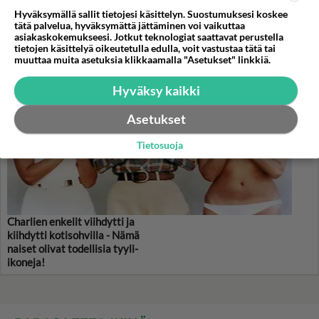
KASARI
Hyväksymällä sallit tietojesi käsittelyn. Suostumuksesi koskee
tätä palvelua, hyväksymättä jättäminen voi vaikuttaa
asiakaskokemukseesi. Jotkut teknologiat saattavat perustella
tietojen käsittelyä oikeutetulla edulla, voit vastustaa tätä tai
muuttaa muita asetuksia klikkaamalla "Asetukset" linkkiä.
Hyväksy kaikki
Asetukset
Tietosuoja
Charlien enkelit viihdytti ja
kiihdytti kotisohvilla - Nämä
naiset olivat todellisia tyyli-
ikoneja!