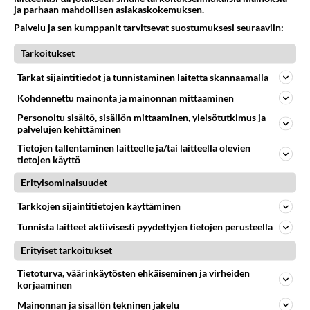
ja parhaan mahdollisen asiakaskokemuksen.
bearnaisekastike tekee
takuuvarmasti vaikutuksen
Palvelu ja sen kumppanit tarvitsevat suostumuksesi seuraaviin:
ystäväpiirissä!
Tarkoitukset
Maustekakku saa hauskan
uuden muodon, kun teet sen
Tarkat sijaintitiedot ja tunnistaminen laitetta skannaamalla
pitkulaiseen uunivuokaan.
Kohdennettu mainonta ja mainonnan mittaaminen
Personoitu sisältö, sisällön mittaaminen, yleisötutkimus ja
palvelujen kehittäminen
Tietojen tallentaminen laitteelle ja/tai laitteella olevien
HOROSKOOPPI
tietojen käyttö
7.8.2026
Erityisominaisuudet
Tarkkojen sijaintitietojen käyttäminen
Tunnista laitteet aktiivisesti pyydettyjen tietojen perusteella
Erityiset tarkoitukset
Tietoturva, väärinkäytösten ehkäiseminen ja virheiden
Valitse oma tähtimerkkisi ja lue päivän horoskooppi!
korjaaminen
Mainonnan ja sisällön tekninen jakelu