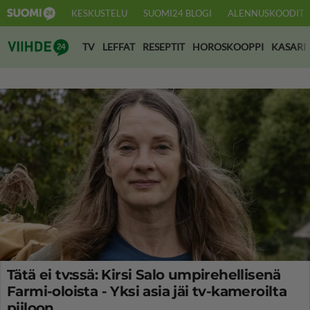
KESKUSTELU
SUOMI24 BLOGI
ALENNUSKOODIT
Suomi24 Viihde
TV
LEFFAT
RESEPTIT
HOROSKOOPPI
KASARI
Tätä ei tv:ssä: Kirsi Salo umpirehellisenä
Farmi-oloista - Yksi asia jäi tv-kameroilta
piiloon