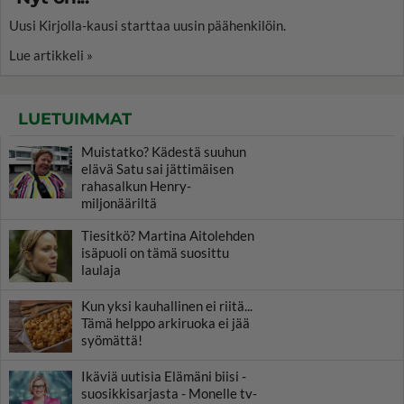
Uusi Kirjolla-kausi starttaa uusin päähenkilöin.
Lue artikkeli »
LUETUIMMAT
Muistatko? Kädestä suuhun
elävä Satu sai jättimäisen
rahasalkun Henry-
miljonääriltä
Tiesitkö? Martina Aitolehden
isäpuoli on tämä suosittu
laulaja
Kun yksi kauhallinen ei riitä...
Tämä helppo arkiruoka ei jää
syömättä!
Ikäviä uutisia Elämäni biisi -
suosikkisarjasta - Monelle tv-