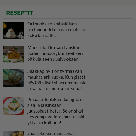
RESEPTIT
Ortodoksisen pääsiäisen
perinneherkku pasha maistuu
koko kansalle.
Maustekakku saa hauskan
uuden muodon, kun teet sen
pitkulaiseen uunivuokaan.
Silakkapihvit on tyrmäävän
maukas arkiruoka. Kun pistät
pöytään lisäksi perunamuusia
ja salaattia, niin se on siinä!
Pinaatti-lehtikaalilasagne ei
sisällä laisinkaan
juustokastiketta. Se on siksi
kevyempi valinta, mutta toki
yhtä herkullinen!
Juustokeksit maistuvat