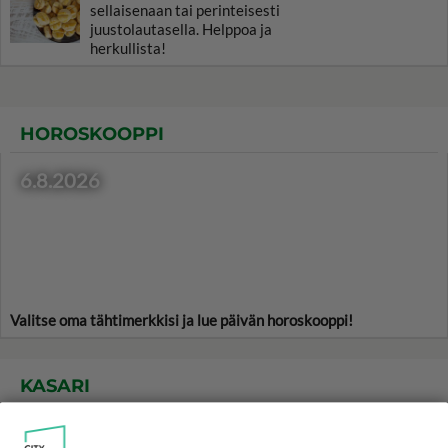
sellaisenaan tai perinteisesti
juustolautasella. Helppoa ja
herkullista!
HOROSKOOPPI
6.8.2026
Valitse oma tähtimerkkisi ja lue päivän horoskooppi!
KASARI