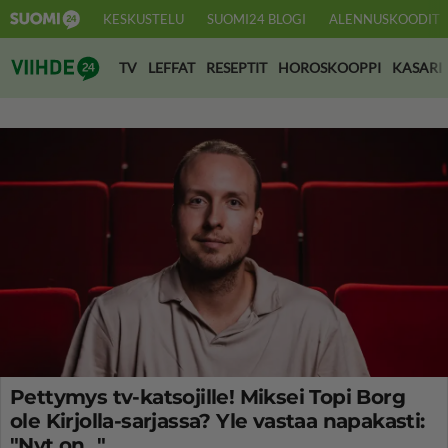
KESKUSTELU
SUOMI24 BLOGI
ALENNUSKOODIT
Suomi24 Viihde
TV
LEFFAT
RESEPTIT
HOROSKOOPPI
KASARI
Pettymys tv-katsojille! Miksei Topi Borg
ole Kirjolla-sarjassa? Yle vastaa napakasti:
"Nyt on..."