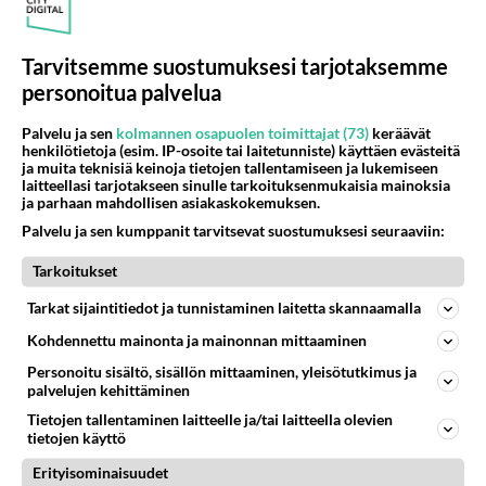
Tarvitsemme suostumuksesi tarjotaksemme
personoitua palvelua
Palvelu ja sen
kolmannen osapuolen toimittajat (73)
keräävät
henkilötietoja (esim. IP-osoite tai laitetunniste) käyttäen evästeitä
ja muita teknisiä keinoja tietojen tallentamiseen ja lukemiseen
laitteellasi tarjotakseen sinulle tarkoituksenmukaisia mainoksia
ja parhaan mahdollisen asiakaskokemuksen.
Palvelu ja sen kumppanit tarvitsevat suostumuksesi seuraaviin:
Muistatko? Ritari Ässä ja
ihmeauto KITT pelastivat
Tarkoitukset
pulasta ja löylyttivät pahikset
Tarkat sijaintitiedot ja tunnistaminen laitetta skannaamalla
Kohdennettu mainonta ja mainonnan mittaaminen
Personoitu sisältö, sisällön mittaaminen, yleisötutkimus ja
PARAS LEFFA IKINÄ
palvelujen kehittäminen
Tietojen tallentaminen laitteelle ja/tai laitteella olevien
tietojen käyttö
Erityisominaisuudet