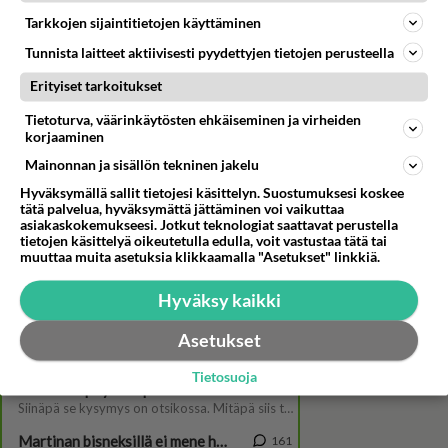
Tarkkojen sijaintitietojen käyttäminen
Tunnista laitteet aktiivisesti pyydettyjen tietojen perusteella
Erityiset tarkoitukset
Tietoturva, väärinkäytösten ehkäiseminen ja virheiden
korjaaminen
Mainonnan ja sisällön tekninen jakelu
Tähdet, tähdet -kisasta
Hyväksymällä sallit tietojesi käsittelyn. Suostumuksesi koskee
tätä palvelua, hyväksymättä jättäminen voi vaikuttaa
tiputettu Heidi Kyrö vaihtaa
asiakaskokemukseesi. Jotkut teknologiat saattavat perustella
vapaalle vanhan Suomi-
tietojen käsittelyä oikeutetulla edulla, voit vastustaa tätä tai
klassikon parissa
muuttaa muita asetuksia klikkaamalla "Asetukset" linkkiä.
Hyväksy kaikki
Asetukset
Tietosuoja