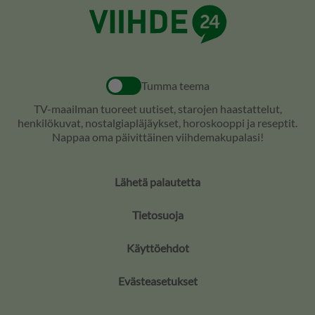
Tumma teema
TV-maailman tuoreet uutiset, starojen haastattelut,
henkilökuvat, nostalgiapläjäykset, horoskooppi ja reseptit.
Nappaa oma päivittäinen viihdemakupalasi!
Lähetä palautetta
Tietosuoja
Käyttöehdot
Evästeasetukset