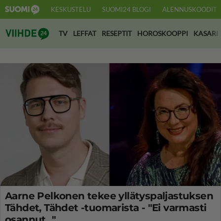
KESKUSTELU
SUOMI24 BLOGI
ALENNUSKOODIT
Suomi24 Viihde
TV
LEFFAT
RESEPTIT
HOROSKOOPPI
KASARI
Aarne Pelkonen tekee yllätyspaljastuksen
Tähdet, Tähdet -tuomarista - "Ei varmasti
osannut..."