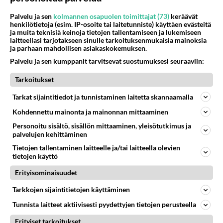
Palvelu ja sen
kolmannen osapuolen toimittajat (73)
keräävät
Danny, 83, teki yllättävän teon - Missä on 25-
henkilötietoja (esim. IP-osoite tai laitetunniste) käyttäen evästeitä
ja muita teknisiä keinoja tietojen tallentamiseen ja lukemiseen
vuotias Helmi Loukasmäki?
laitteellasi tarjotakseen sinulle tarkoituksenmukaisia mainoksia
ja parhaan mahdollisen asiakaskokemuksen.
Palvelu ja sen kumppanit tarvitsevat suostumuksesi seuraaviin:
Kun yksi kauhallinen ei riitä... Tämä helppo
arkiruoka ei jää syömättä!
Tarkoitukset
Tarkat sijaintitiedot ja tunnistaminen laitetta skannaamalla
Kohdennettu mainonta ja mainonnan mittaaminen
Personoitu sisältö, sisällön mittaaminen, yleisötutkimus ja
palvelujen kehittäminen
Tietojen tallentaminen laitteelle ja/tai laitteella olevien
tietojen käyttö
Erityisominaisuudet
Tarkkojen sijaintitietojen käyttäminen
Tunnista laitteet aktiivisesti pyydettyjen tietojen perusteella
Erityiset tarkoitukset