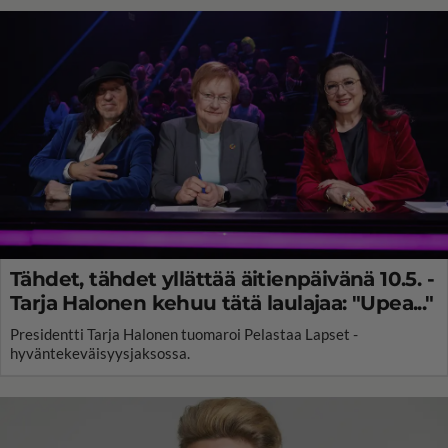
Tähdet, tähdet yllättää äitienpäivänä 10.5. -
Tarja Halonen kehuu tätä laulajaa: "Upea..."
Presidentti Tarja Halonen tuomaroi Pelastaa Lapset -
hyväntekeväisyysjaksossa.