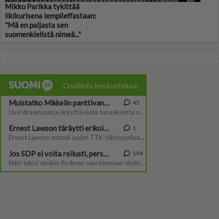
Mikko Parikka tykittää
ilkikurisena lempileffastaan:
"Mä en paljasta sen
suomenkielistä nimeä..."