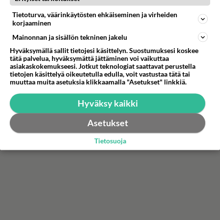
Vain elämää: Jukka Poika avautuu
Tietoturva, väärinkäytösten ehkäiseminen ja virheiden
korjaaminen
rankasta avioerostaan: "Se aiheutti tosi
paljon kaikkea mielipahaa"
Mainonnan ja sisällön tekninen jakelu
Hyväksymällä sallit tietojesi käsittelyn. Suostumuksesi koskee
Varo sisältöpaljastuksia: Jukka Poika on yksi tämän kauden Vain
tätä palvelua, hyväksymättä jättäminen voi vaikuttaa
elämää -tähdistä.
asiakaskokemukseesi. Jotkut teknologiat saattavat perustella
tietojen käsittelyä oikeutetulla edulla, voit vastustaa tätä tai
muuttaa muita asetuksia klikkaamalla "Asetukset" linkkiä.
Hyväksy kaikki
Asetukset
Tietosuoja