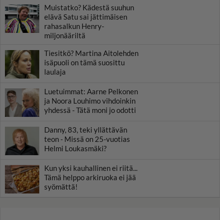
Muistatko? Kädestä suuhun
elävä Satu sai jättimäisen
rahasalkun Henry-
miljonääriltä
Tiesitkö? Martina Aitolehden
isäpuoli on tämä suosittu
laulaja
Luetuimmat: Aarne Pelkonen
ja Noora Louhimo vihdoinkin
yhdessä - Tätä moni jo odotti
Danny, 83, teki yllättävän
teon - Missä on 25-vuotias
Helmi Loukasmäki?
Kun yksi kauhallinen ei riitä...
Tämä helppo arkiruoka ei jää
syömättä!