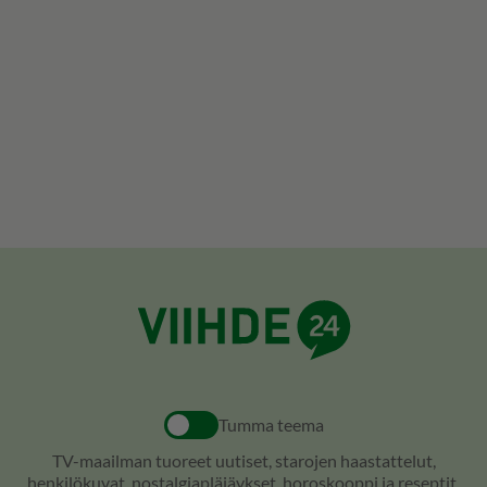
Tumma teema
TV-maailman tuoreet uutiset, starojen haastattelut,
henkilökuvat, nostalgiapläjäykset, horoskooppi ja reseptit.