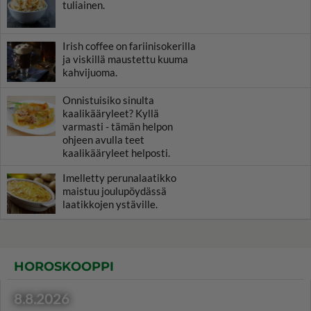
tuliainen.
Irish coffee on fariinisokerilla
ja viskillä maustettu kuuma
kahvijuoma.
Onnistuisiko sinulta
kaalikääryleet? Kyllä
varmasti - tämän helpon
ohjeen avulla teet
kaalikääryleet helposti.
Imelletty perunalaatikko
maistuu joulupöydässä
laatikkojen ystäville.
HOROSKOOPPI
8.8.2026