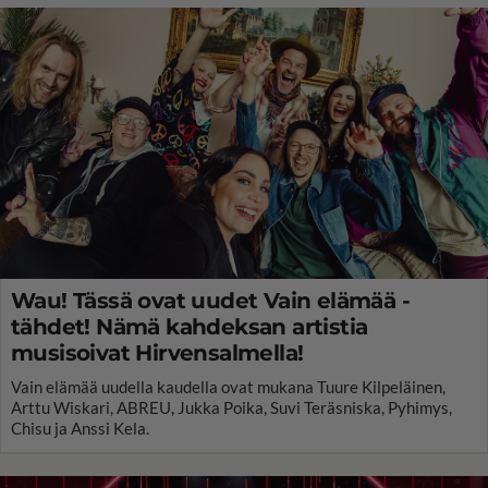
Wau! Tässä ovat uudet Vain elämää -
tähdet! Nämä kahdeksan artistia
musisoivat Hirvensalmella!
Vain elämää uudella kaudella ovat mukana Tuure Kilpeläinen,
Arttu Wiskari, ABREU, Jukka Poika, Suvi Teräsniska, Pyhimys,
Chisu ja Anssi Kela.