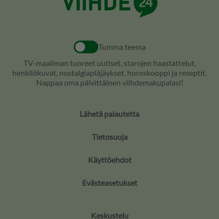
Tumma teema
TV-maailman tuoreet uutiset, starojen haastattelut,
henkilökuvat, nostalgiapläjäykset, horoskooppi ja reseptit.
Nappaa oma päivittäinen viihdemakupalasi!
Lähetä palautetta
Tietosuoja
Käyttöehdot
Evästeasetukset
Keskustelu