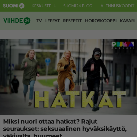
KESKUSTELU
SUOMI24 BLOGI
ALENNUSKOODIT
Suomi24 Viihde
TV
LEFFAT
RESEPTIT
HOROSKOOPPI
KASARI
Miksi nuori ottaa hatkat? Rajut
seuraukset: seksuaalinen hyväksikäyttö,
väkivalta, huumeet...