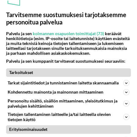
Tarvitsemme suostumuksesi tarjotaksemme
personoitua palvelua
Palvelu ja sen
kolmannen osapuolen toimittajat (73)
keräävät
henkilötietoja (esim. IP-osoite tai laitetunniste) käyttäen evästeitä
ja muita teknisiä keinoja tietojen tallentamiseen ja lukemiseen
laitteellasi tarjotakseen sinulle tarkoituksenmukaisia mainoksia
ja parhaan mahdollisen asiakaskokemuksen.
TV-leffa: American Hustle - Ei
Palvelu ja sen kumppanit tarvitsevat suostumuksesi seuraaviin:
botoxia, vaan permiksiä -
Cooleimmat discosiskot ja
Tarkoitukset
karjut kuvissa
Tarkat sijaintitiedot ja tunnistaminen laitetta skannaamalla
Kohdennettu mainonta ja mainonnan mittaaminen
PARAS LEFFA IKINÄ
Personoitu sisältö, sisällön mittaaminen, yleisötutkimus ja
palvelujen kehittäminen
Tietojen tallentaminen laitteelle ja/tai laitteella olevien
tietojen käyttö
Erityisominaisuudet