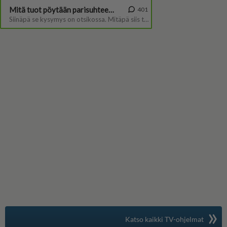
»
Suomen suosituin
Katso kaikki TV-ohjelmat
TV-opas