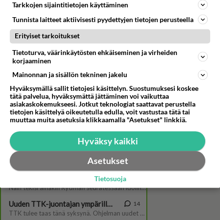
Tarkkojen sijaintitietojen käyttäminen
Tunnista laitteet aktiivisesti pyydettyjen tietojen perusteella
Erityiset tarkoitukset
Tietoturva, väärinkäytösten ehkäiseminen ja virheiden
korjaaminen
Mainonnan ja sisällön tekninen jakelu
Maajussille morsian -
Hyväksymällä sallit tietojesi käsittelyn. Suostumuksesi koskee
ohjelmasta tuttu Antti-Jussi
tätä palvelua, hyväksymättä jättäminen voi vaikuttaa
paljastaa, mikä on paras leffa
asiakaskokemukseesi. Jotkut teknologiat saattavat perustella
ikinä. Katso video!
tietojen käsittelyä oikeutetulla edulla, voit vastustaa tätä tai
muuttaa muita asetuksia klikkaamalla "Asetukset" linkkiä.
Hyväksy kaikki
Asetukset
Tietosuoja