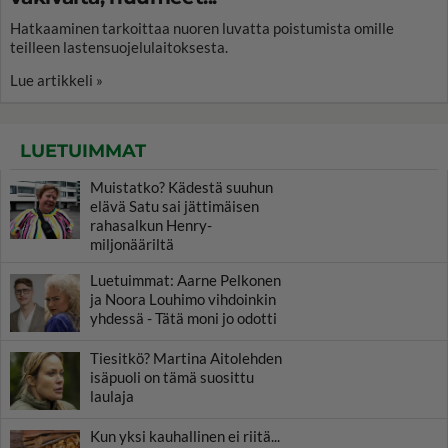
Hatkaaminen tarkoittaa nuoren luvatta poistumista omille
teilleen lastensuojelulaitoksesta.
Lue artikkeli »
LUETUIMMAT
Muistatko? Kädestä suuhun
elävä Satu sai jättimäisen
rahasalkun Henry-
miljonääriltä
Luetuimmat: Aarne Pelkonen
ja Noora Louhimo vihdoinkin
yhdessä - Tätä moni jo odotti
Tiesitkö? Martina Aitolehden
isäpuoli on tämä suosittu
laulaja
Kun yksi kauhallinen ei riitä...