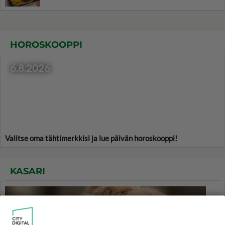
HOROSKOOPPI
6.8.2026
Valitse oma tähtimerkkisi ja lue päivän horoskooppi!
KASARI