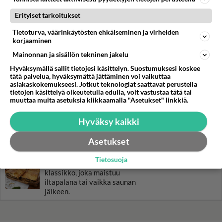
Naan-leipä paistuu kodin
Erityiset tarkoitukset
uunissa, mutta älä käytä
pellillä leivinpaperia.
Tietoturva, väärinkäytösten ehkäiseminen ja virheiden
korjaaminen
Janssonin kiusaus - kokeile
Mainonnan ja sisällön tekninen jakelu
klassikkoruokaa ja ylläty
iloisesti!
Hyväksymällä sallit tietojesi käsittelyn. Suostumuksesi koskee
tätä palvelua, hyväksymättä jättäminen voi vaikuttaa
asiakaskokemukseesi. Jotkut teknologiat saattavat perustella
Borssikeitto tuo ripauksen
tietojen käsittelyä oikeutetulla edulla, voit vastustaa tätä tai
venäläistä ruokakulttuuria
muuttaa muita asetuksia klikkaamalla "Asetukset" linkkiä.
omaan ruokapöytääsi.
Hyväksy kaikki
Jäätelö valmistuu kotona
ilman jäätelökonetta.
Asetukset
Tietosuoja
Pelti-lihapiirakka on
klassikko, joka maistuu
iltapalana tai vaikka saunan
jälkeen.