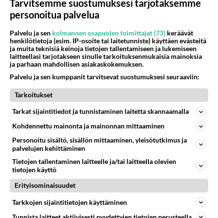
Kun yksi kauhallinen ei riitä...
Tarvitsemme suostumuksesi tarjotaksemme
Tämä helppo arkiruoka ei jää
personoitua palvelua
syömättä!
Palvelu ja sen
kolmannen osapuolen toimittajat (73)
keräävät
henkilötietoja (esim. IP-osoite tai laitetunniste) käyttäen evästeitä
ja muita teknisiä keinoja tietojen tallentamiseen ja lukemiseen
laitteellasi tarjotakseen sinulle tarkoituksenmukaisia mainoksia
ja parhaan mahdollisen asiakaskokemuksen.
Palvelu ja sen kumppanit tarvitsevat suostumuksesi seuraaviin:
Tarkoitukset
Tarkat sijaintitiedot ja tunnistaminen laitetta skannaamalla
Kohdennettu mainonta ja mainonnan mittaaminen
Personoitu sisältö, sisällön mittaaminen, yleisötutkimus ja
palvelujen kehittäminen
Tietojen tallentaminen laitteelle ja/tai laitteella olevien
tietojen käyttö
Erityisominaisuudet
Tarkkojen sijaintitietojen käyttäminen
RESEPTIT
Tunnista laitteet aktiivisesti pyydettyjen tietojen perusteella