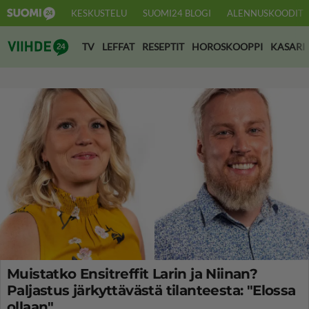
KESKUSTELU
SUOMI24 BLOGI
ALENNUSKOODIT
Suomi24 Viihde
TV
LEFFAT
RESEPTIT
HOROSKOOPPI
KASARI
Muistatko Ensitreffit Larin ja Niinan?
Paljastus järkyttävästä tilanteesta: "Elossa
ollaan"