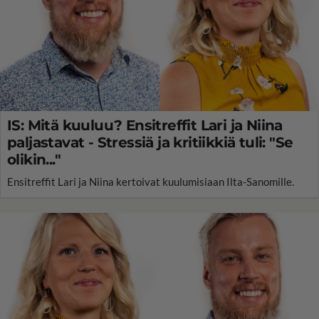
IS: Mitä kuuluu? Ensitreffit Lari ja Niina
paljastavat - Stressiä ja kritiikkiä tuli: "Se
olikin..."
Ensitreffit Lari ja Niina kertoivat kuulumisiaan Ilta-Sanomille.