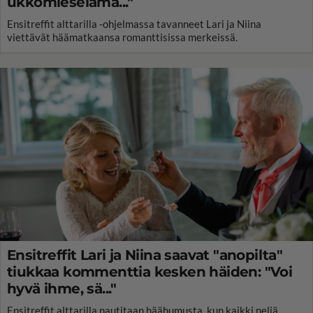
ukkomieselämä..."
Ensitreffit alttarilla -ohjelmassa tavanneet Lari ja Niina
viettävät häämatkaansa romanttisissa merkeissä.
Ensitreffit Lari ja Niina saavat "anopilta"
tiukkaa kommenttia kesken häiden: "Voi
hyvä ihme, sä..."
Ensitreffit alttarilla nautitaan häähumusta, kun kaikki neljä