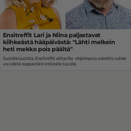
Ensitreffit Lari ja Niina paljastavat
kiihkeästä hääpäivästä: "Lähti melkein
heti mekko pois päältä"
Suosikkiuusinta: Ensitreffit alttarilla -ohjelmassa solmittu suhde
voi edetä nopeastikin intiimille tasolle.