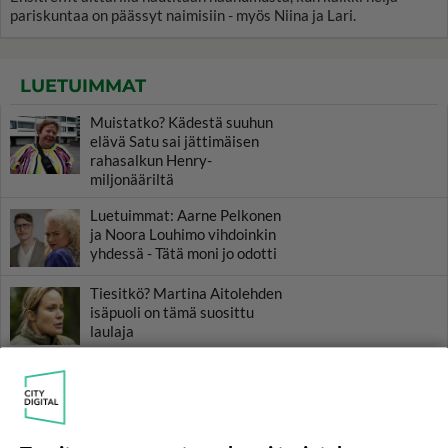
pariskuntaa on päässyt naimisiin - myös Niina ja Lari.
LUETUIMMAT
Muistatko? Kädestä suuhun
elävä Satu sai jättimäisen
rahasalkun Henry-
miljonääriltä
Luetuimmat: Aarne Pelkonen
ja Noora Louhimo vihdoinkin
yhdessä - Tätä moni jo odotti
Tiesitkö? Martina Aitolehden
isäpuoli on tämä suosittu
laulaja
Danny, 83, teki yllättävän
teon - Missä on 25-vuotias
Helmi Loukasmäki?