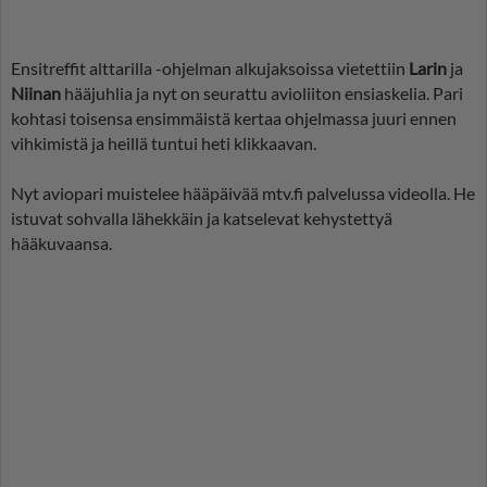
Ensitreffit alttarilla -ohjelman alkujaksoissa vietettiin
Larin
ja
Niinan
hääjuhlia ja nyt on seurattu avioliiton ensiaskelia. Pari
kohtasi toisensa ensimmäistä kertaa ohjelmassa juuri ennen
vihkimistä ja heillä tuntui heti klikkaavan.
Nyt aviopari muistelee hääpäivää mtv.fi palvelussa videolla. He
istuvat sohvalla lähekkäin ja katselevat kehystettyä
hääkuvaansa.