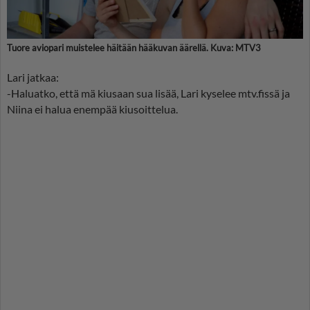
Tuore aviopari muistelee häitään hääkuvan äärellä. Kuva: MTV3
Lari jatkaa:
-Haluatko, että mä kiusaan sua lisää, Lari kyselee mtv.fissä ja
Niina ei halua enempää kiusoittelua.