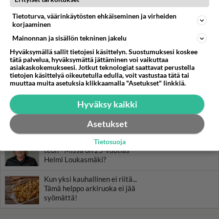
LUETUIMMAT
Tietoturva, väärinkäytösten ehkäiseminen ja virheiden
Muistatko? Kädestä suuhun
korjaaminen
elävä Satu sai jättimäisen
rahasalkun Henry-
Mainonnan ja sisällön tekninen jakelu
miljonääriltä
Hyväksymällä sallit tietojesi käsittelyn. Suostumuksesi koskee
tätä palvelua, hyväksymättä jättäminen voi vaikuttaa
Luetuimmat: Aarne Pelkonen
asiakaskokemukseesi. Jotkut teknologiat saattavat perustella
ja Noora Louhimo vihdoinkin
tietojen käsittelyä oikeutetulla edulla, voit vastustaa tätä tai
muuttaa muita asetuksia klikkaamalla "Asetukset" linkkiä.
yhdessä - Tätä moni jo odotti
Tiesitkö? Martina Aitolehden
Hyväksy kaikki
isäpuoli on tämä suosittu
laulaja
Asetukset
Danny, 83, teki yllättävän
Tietosuoja
teon - Missä on 25-vuotias
Helmi Loukasmäki?
Kun yksi kauhallinen ei riitä...
Tämä helppo arkiruoka ei jää
syömättä!