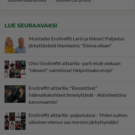
Ensitreffit alttarilla Niina
Ensitreffit Lari ja Niina
LUE SEURAAVAKSI
Muistatko Ensitreffit Larin ja Niinan? Paljastus
järkyttävästä tilanteesta: "Elossa ollaan"
Oho! Ensitreffit alttarilla -parit eivät olekaan
"oikeasti" naimisissa! Helpottaako eroja?
Ensitreffit alttarilla: "Eksoottiset"
häämatkakohteet ihmetyttävät - Aktiviteettina
kasvonaamio!
Ensitreffit alttarilla -paljastuksia - Yhden sulhon
ulkoinen olemus saa morsion järkyttymään!