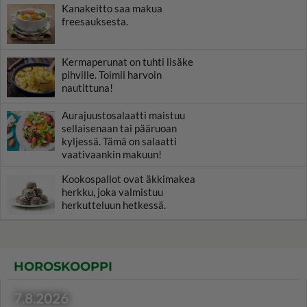
Kanakeitto saa makua
freesauksesta.
Kermaperunat on tuhti lisäke
pihville. Toimii harvoin
nautittuna!
Aurajuustosalaatti maistuu
sellaisenaan tai pääruoan
kyljessä. Tämä on salaatti
vaativaankin makuun!
Kookospallot ovat äkkimakea
herkku, joka valmistuu
herkutteluun hetkessä.
HOROSKOOPPI
7.8.2026