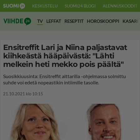
KESKUSTELU
SUOMI24 BLOGI
ALENNUSKOODIT
Suomi24 Viihde
TV
LEFFAT
RESEPTIT
HOROSKOOPPI
KASARI
Ensitreffit Lari ja Niina paljastavat
kiihkeästä hääpäivästä: "Lähti
melkein heti mekko pois päältä"
Suosikkiuusinta: Ensitreffit alttarilla -ohjelmassa solmittu
suhde voi edetä nopeastikin intiimille tasolle.
21.10.2021 klo 10:15