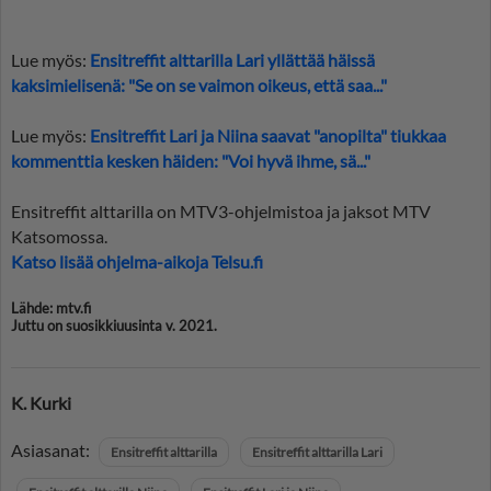
Lue myös:
Ensitreffit alttarilla Lari yllättää häissä
kaksimielisenä: "Se on se vaimon oikeus, että saa..."
Lue myös:
Ensitreffit Lari ja Niina saavat "anopilta" tiukkaa
kommenttia kesken häiden: "Voi hyvä ihme, sä..."
Ensitreffit alttarilla on MTV3-ohjelmistoa ja jaksot MTV
Katsomossa.
Katso lisää ohjelma-aikoja Telsu.fi
Lähde: mtv.fi
Juttu on suosikkiuusinta v. 2021.
K. Kurki
Asiasanat:
Ensitreffit alttarilla
Ensitreffit alttarilla Lari