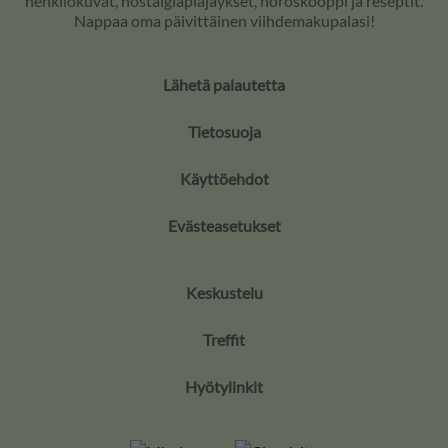
henkilökuvat, nostalgiapläjäykset, horoskooppi ja reseptit.
Nappaa oma päivittäinen viihdemakupalasi!
Lähetä palautetta
Tietosuoja
Käyttöehdot
Evästeasetukset
Keskustelu
Treffit
Hyötylinkit