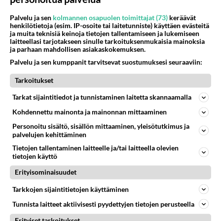
Palvelu ja sen
kolmannen osapuolen toimittajat (73)
keräävät
henkilötietoja (esim. IP-osoite tai laitetunniste) käyttäen evästeitä
ja muita teknisiä keinoja tietojen tallentamiseen ja lukemiseen
laitteellasi tarjotakseen sinulle tarkoituksenmukaisia mainoksia
ja parhaan mahdollisen asiakaskokemuksen.
Palvelu ja sen kumppanit tarvitsevat suostumuksesi seuraaviin:
Tarkoitukset
Tarkat sijaintitiedot ja tunnistaminen laitetta skannaamalla
Kohdennettu mainonta ja mainonnan mittaaminen
Personoitu sisältö, sisällön mittaaminen, yleisötutkimus ja
palvelujen kehittäminen
Tietojen tallentaminen laitteelle ja/tai laitteella olevien
tietojen käyttö
Erityisominaisuudet
Tarkkojen sijaintitietojen käyttäminen
Tunnista laitteet aktiivisesti pyydettyjen tietojen perusteella
Erityiset tarkoitukset