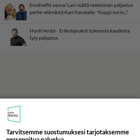
Ensitreffit vauva! Lari-isältä realistinen paljastus
perhe-elämästä Kari Kanalalle: "Kuppi nurin..."
Huoli heräsi - Erikoisjoukot tulevasta kaudesta
tyly paljastus
Tarvitsemme suostumuksesi tarjotaksemme
personoitua palvelua