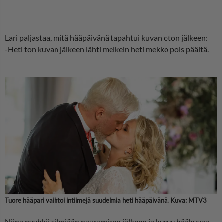
Lari paljastaa, mitä hääpäivänä tapahtui kuvan oton jälkeen:
-Heti ton kuvan jälkeen lähti melkein heti mekko pois päältä.
Tuore hääpari vaihtoi intiimejä suudelmia heti hääpäivänä. Kuva: MTV3
Niina pyyhkii silmiään nauramisen jälkeen ja kysyy hääkuvaa