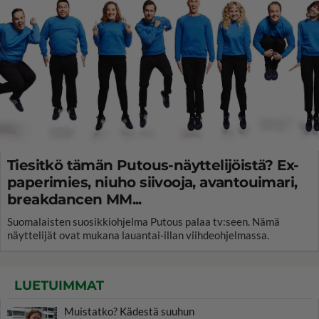
Tiesitkö tämän Putous-näyttelijöistä? Ex-
paperimies, niuho siivooja, avantouimari,
breakdancen MM...
Suomalaisten suosikkiohjelma Putous palaa tv:seen. Nämä
näyttelijät ovat mukana lauantai-illan viihdeohjelmassa.
LUETUIMMAT
Muistatko? Kädestä suuhun