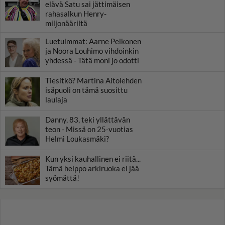
elävä Satu sai jättimäisen
rahasalkun Henry-
miljonääriltä
Luetuimmat: Aarne Pelkonen
ja Noora Louhimo vihdoinkin
yhdessä - Tätä moni jo odotti
Tiesitkö? Martina Aitolehden
isäpuoli on tämä suosittu
laulaja
Danny, 83, teki yllättävän
teon - Missä on 25-vuotias
Helmi Loukasmäki?
Kun yksi kauhallinen ei riitä...
Tämä helppo arkiruoka ei jää
syömättä!