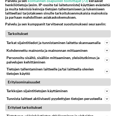
Palvelu ja sen
kolmannen osapuolen toimittajat (73)
keräävät
henkilötietoja (esim. IP-osoite tai laitetunniste) käyttäen evästeitä
ja muita teknisiä keinoja tietojen tallentamiseen ja lukemiseen
laitteellasi tarjotakseen sinulle tarkoituksenmukaisia mainoksia
Valitse oma tähtimerkkisi ja lue päivän horoskooppi!
ja parhaan mahdollisen asiakaskokemuksen.
Palvelu ja sen kumppanit tarvitsevat suostumuksesi seuraaviin:
KASARI
Tarkoitukset
Tarkat sijaintitiedot ja tunnistaminen laitetta skannaamalla
Kohdennettu mainonta ja mainonnan mittaaminen
Personoitu sisältö, sisällön mittaaminen, yleisötutkimus ja
palvelujen kehittäminen
Tietojen tallentaminen laitteelle ja/tai laitteella olevien
tietojen käyttö
Erityisominaisuudet
Tarkkojen sijaintitietojen käyttäminen
Tunnista laitteet aktiivisesti pyydettyjen tietojen perusteella
Erityiset tarkoitukset
Flashdance oli tuhkomotarina
MTV-sukupolvelle - Uusi