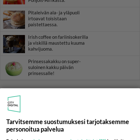
Pitaleivän ala- ja yläpuoli
irtoavat toisistaan
paistettaessa.
Irish coffee on fariinisokerilla
ja viskillä maustettu kuuma
kahvijuoma.
Prinsessakakku on super-
suloinen kakku päivän
prinsessalle!
HOROSKOOPPI
7.8.2026
Tarvitsemme suostumuksesi tarjotaksemme
personoitua palvelua