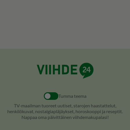
Tumma teema
TV-maailman tuoreet uutiset, starojen haastattelut,
henkilökuvat, nostalgiapläjäykset, horoskooppi ja reseptit.
Nappaa oma päivittäinen viihdemakupalasi!