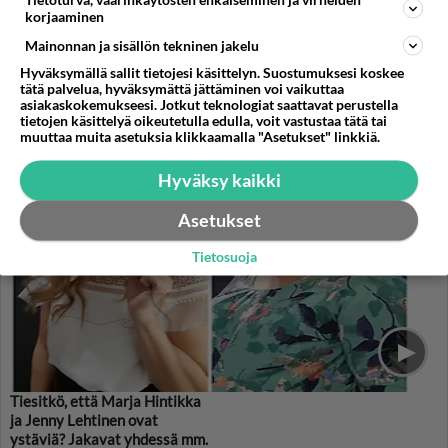
Tietoturva, väärinkäytösten ehkäiseminen ja virheiden
naistyyppi oli itsenäinen ja
korjaaminen
seksikäs
Mainonnan ja sisällön tekninen jakelu
Hyväksymällä sallit tietojesi käsittelyn. Suostumuksesi koskee
tätä palvelua, hyväksymättä jättäminen voi vaikuttaa
asiakaskokemukseesi. Jotkut teknologiat saattavat perustella
PARAS LEFFA IKINÄ
tietojen käsittelyä oikeutetulla edulla, voit vastustaa tätä tai
muuttaa muita asetuksia klikkaamalla "Asetukset" linkkiä.
Hyväksy kaikki
Asetukset
Tietosuoja
Tiesitkö, että Marja Hintikka
ja Jenny Lehtinen ovat
ystäviä? Jakavat yhdessä mm.