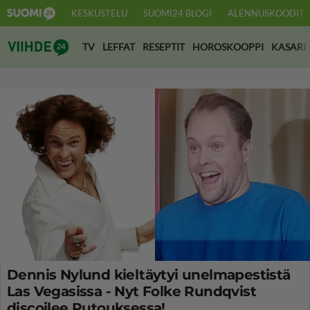
KESKUSTELU
SUOMI24 BLOGI
ALENNUSKOODIT
Suomi24 Viihde
TV
LEFFAT
RESEPTIT
HOROSKOOPPI
KASARI
Dennis Nylund kieltäytyi unelmapestistä
Las Vegasissa - Nyt Folke Rundqvist
discoilee Putouksessa!