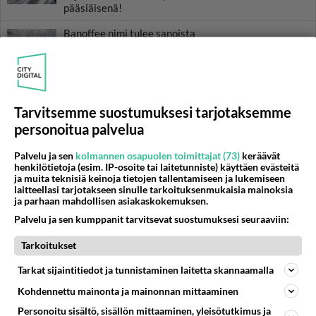
pääsiäisenä!
Banoffee nimi tulee sanoista
banaani ja toffee.
Köyhät ritarit ei ole köyhä
herkku. Nauti jätskin, hillon ja
Tarvitsemme suostumuksesi tarjotaksemme
kermavaahdon kanssa!
personoitua palvelua
Cupcaket on ilo silmälle ja
Palvelu ja sen
kolmannen osapuolen toimittajat (73)
keräävät
suulle. Koristele nonparelleilla
henkilötietoja (esim. IP-osoite tai laitetunniste) käyttäen evästeitä
söpöiksi suuhun pantaviksi!
ja muita teknisiä keinoja tietojen tallentamiseen ja lukemiseen
laitteellasi tarjotakseen sinulle tarkoituksenmukaisia mainoksia
ja parhaan mahdollisen asiakaskokemuksen.
Palvelu ja sen kumppanit tarvitsevat suostumuksesi seuraaviin:
HOROSKOOPPI
Tarkoitukset
8.8.2026
Tarkat sijaintitiedot ja tunnistaminen laitetta skannaamalla
Kohdennettu mainonta ja mainonnan mittaaminen
Personoitu sisältö, sisällön mittaaminen, yleisötutkimus ja