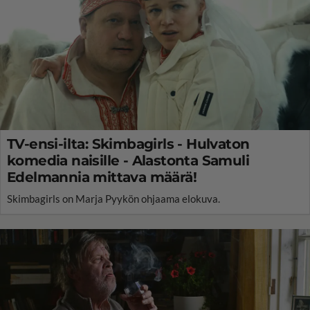
TV-ensi-ilta: Skimbagirls - Hulvaton
komedia naisille - Alastonta Samuli
Edelmannia mittava määrä!
Skimbagirls on Marja Pyykön ohjaama elokuva.