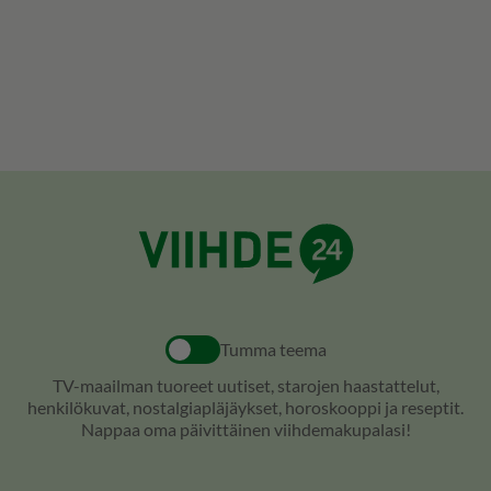
Tumma teema
TV-maailman tuoreet uutiset, starojen haastattelut,
henkilökuvat, nostalgiapläjäykset, horoskooppi ja reseptit.
Nappaa oma päivittäinen viihdemakupalasi!