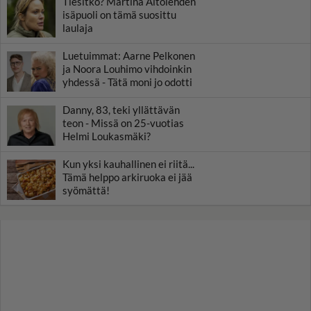
Tiesitkö? Martina Aitolehden
isäpuoli on tämä suosittu
laulaja
Luetuimmat: Aarne Pelkonen
ja Noora Louhimo vihdoinkin
yhdessä - Tätä moni jo odotti
Danny, 83, teki yllättävän
teon - Missä on 25-vuotias
Helmi Loukasmäki?
Kun yksi kauhallinen ei riitä...
Tämä helppo arkiruoka ei jää
syömättä!