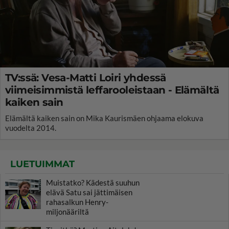
TV:ssä: Vesa-Matti Loiri yhdessä
viimeisimmistä leffarooleistaan - Elämältä
kaiken sain
Elämältä kaiken sain on Mika Kaurismäen ohjaama elokuva
vuodelta 2014.
LUETUIMMAT
Muistatko? Kädestä suuhun
elävä Satu sai jättimäisen
rahasalkun Henry-
miljonääriltä