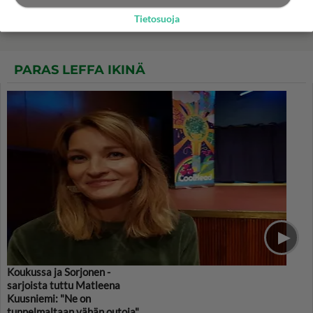
28 v. välirikko ja mykkäkoulu
Tietosuoja
PARAS LEFFA IKINÄ
Koukussa ja Sorjonen -
sarjoista tuttu Matleena
Kuusniemi: "Ne on
tunnelmaltaan vähän outoja"