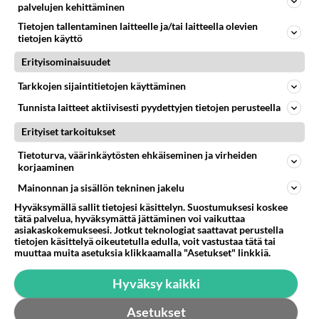
palvelujen kehittäminen
Tietojen tallentaminen laitteelle ja/tai laitteella olevien
tietojen käyttö
Valitse oma tähtimerkkisi ja lue päivän horoskooppi!
Erityisominaisuudet
Tarkkojen sijaintitietojen käyttäminen
KASARI
Tunnista laitteet aktiivisesti pyydettyjen tietojen perusteella
Erityiset tarkoitukset
Tietoturva, väärinkäytösten ehkäiseminen ja virheiden
korjaaminen
Mainonnan ja sisällön tekninen jakelu
Hyväksymällä sallit tietojesi käsittelyn. Suostumuksesi koskee
tätä palvelua, hyväksymättä jättäminen voi vaikuttaa
asiakaskokemukseesi. Jotkut teknologiat saattavat perustella
tietojen käsittelyä oikeutetulla edulla, voit vastustaa tätä tai
muuttaa muita asetuksia klikkaamalla "Asetukset" linkkiä.
Hyväksy kaikki
Muistatko kuumat Bros-
Asetukset
kaksoset 80-luvulta? Takana