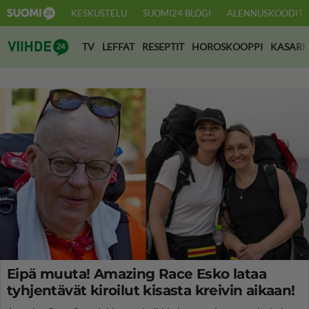
KESKUSTELU
SUOMI24 BLOGI
ALENNUSKOODIT
Suomi24 Viihde
TV
LEFFAT
RESEPTIT
HOROSKOOPPI
KASARI
Eipä muuta! Amazing Race Esko lataa
tyhjentävät kiroilut kisasta kreivin aikaan!