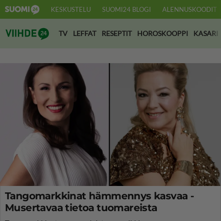
KESKUSTELU
SUOMI24 BLOGI
ALENNUSKOODIT
Suomi24 Viihde
TV
LEFFAT
RESEPTIT
HOROSKOOPPI
KASARI
Tangomarkkinat hämmennys kasvaa -
Musertavaa tietoa tuomareista