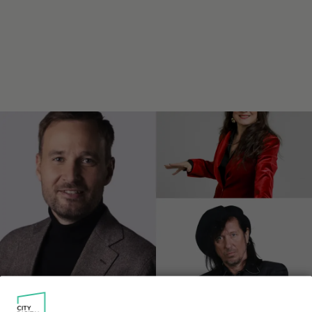
Juuso Mäkilähde OUT Tähdet, tähdet -