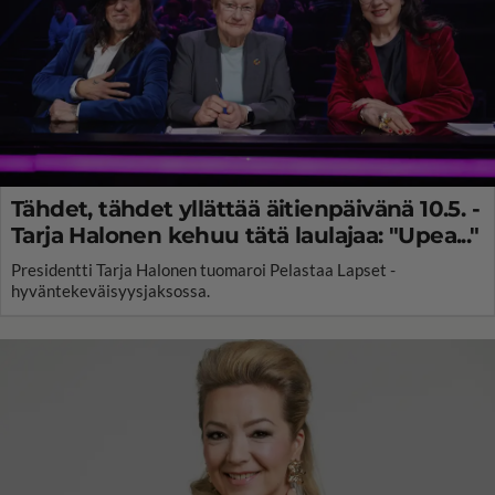
Tähdet, tähdet yllättää äitienpäivänä 10.5. -
Tarja Halonen kehuu tätä laulajaa: "Upea..."
Presidentti Tarja Halonen tuomaroi Pelastaa Lapset -
hyväntekeväisyysjaksossa.