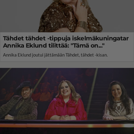
Tähdet tähdet -tippuja iskelmäkuningatar
Annika Eklund tilittää: "Tämä on..."
Annika Eklund joutui jättämään Tähdet, tähdet -kisan.