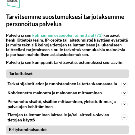
tuomaristosta! Varsin erikoinen ratkaisu
tilalle...
Tarvitsemme suostumuksesi tarjotaksemme
Tähdet, tähdet starttaa televisiossa uusin kuvioin keväällä.
personoitua palvelua
Palvelu ja sen
kolmannen osapuolen toimittajat (73)
keräävät
LUETUIMMAT
henkilötietoja (esim. IP-osoite tai laitetunniste) käyttäen evästeitä
ja muita teknisiä keinoja tietojen tallentamiseen ja lukemiseen
laitteellasi tarjotakseen sinulle tarkoituksenmukaisia mainoksia
Muistatko? Kädestä suuhun
ja parhaan mahdollisen asiakaskokemuksen.
elävä Satu sai jättimäisen
rahasalkun Henry-
Palvelu ja sen kumppanit tarvitsevat suostumuksesi seuraaviin:
miljonääriltä
Tarkoitukset
Luetuimmat: Aarne Pelkonen
Tarkat sijaintitiedot ja tunnistaminen laitetta skannaamalla
ja Noora Louhimo vihdoinkin
yhdessä - Tätä moni jo odotti
Kohdennettu mainonta ja mainonnan mittaaminen
Personoitu sisältö, sisällön mittaaminen, yleisötutkimus ja
Tiesitkö? Martina Aitolehden
palvelujen kehittäminen
isäpuoli on tämä suosittu
laulaja
Tietojen tallentaminen laitteelle ja/tai laitteella olevien
tietojen käyttö
Danny, 83, teki yllättävän
Erityisominaisuudet
teon - Missä on 25-vuotias