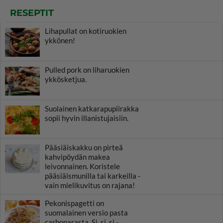
RESEPTIT
Lihapullat on kotiruokien
ykkönen!
Pulled pork on liharuokien
ykkösketjua.
Suolainen katkarapupiirakka
sopii hyvin illanistujaisiin.
Pääsiäiskakku on pirteä
kahvipöydän makea
leivonnainen. Koristele
pääsiäismunilla tai karkeilla -
vain mielikuvitus on rajana!
Pekonispagetti on
suomalainen versio pasta
carbonarasta. Si, si, si -