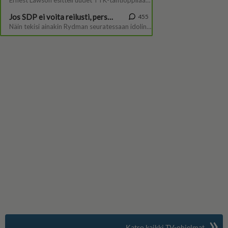
»
Suomen suosituin
Katso kaikki TV-ohjelmat