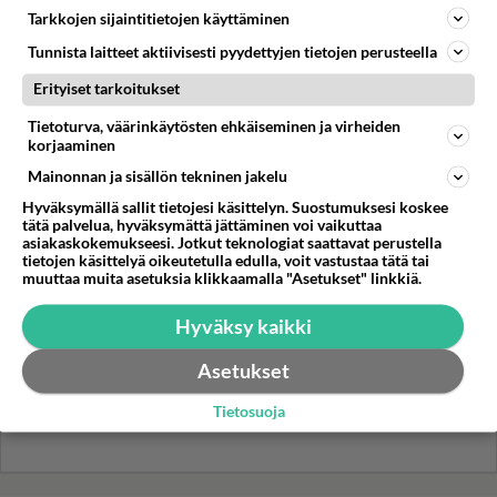
Helmi Loukasmäki?
Tarkkojen sijaintitietojen käyttäminen
Kun yksi kauhallinen ei riitä...
Tunnista laitteet aktiivisesti pyydettyjen tietojen perusteella
Tämä helppo arkiruoka ei jää
Erityiset tarkoitukset
syömättä!
Tietoturva, väärinkäytösten ehkäiseminen ja virheiden
korjaaminen
Mainonnan ja sisällön tekninen jakelu
Hyväksymällä sallit tietojesi käsittelyn. Suostumuksesi koskee
tätä palvelua, hyväksymättä jättäminen voi vaikuttaa
asiakaskokemukseesi. Jotkut teknologiat saattavat perustella
tietojen käsittelyä oikeutetulla edulla, voit vastustaa tätä tai
muuttaa muita asetuksia klikkaamalla "Asetukset" linkkiä.
Hyväksy kaikki
Asetukset
Tietosuoja