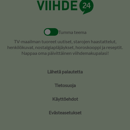
Tumma teema
TV-maailman tuoreet uutiset, starojen haastattelut,
henkilökuvat, nostalgiapläjäykset, horoskooppi ja reseptit.
Nappaa oma päivittäinen viihdemakupalasi!
Lähetä palautetta
Tietosuoja
Käyttöehdot
Evästeasetukset