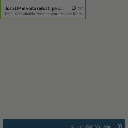
»
Suomen suosituin
Katso kaikki TV-ohjelmat