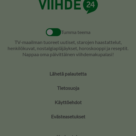
Tumma teema
TV-maailman tuoreet uutiset, starojen haastattelut,
henkilökuvat, nostalgiapläjäykset, horoskooppi ja reseptit.
Nappaa oma päivittäinen viihdemakupalasi!
Lähetä palautetta
Tietosuoja
Käyttöehdot
Evästeasetukset