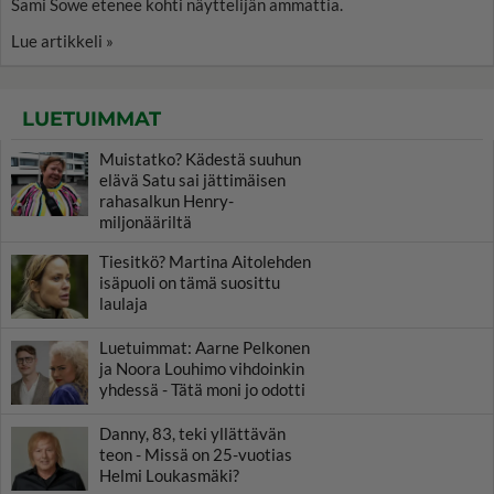
Sami Sowe etenee kohti näyttelijän ammattia.
Lue artikkeli »
LUETUIMMAT
Muistatko? Kädestä suuhun
elävä Satu sai jättimäisen
rahasalkun Henry-
miljonääriltä
Tiesitkö? Martina Aitolehden
isäpuoli on tämä suosittu
laulaja
Luetuimmat: Aarne Pelkonen
ja Noora Louhimo vihdoinkin
yhdessä - Tätä moni jo odotti
Danny, 83, teki yllättävän
teon - Missä on 25-vuotias
Helmi Loukasmäki?