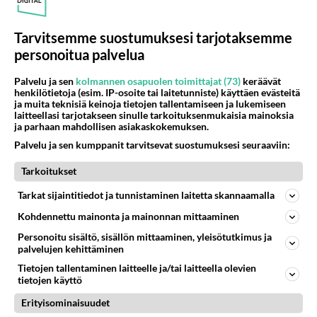
Tarvitsemme suostumuksesi tarjotaksemme
personoitua palvelua
Palvelu ja sen
kolmannen osapuolen toimittajat (73)
keräävät
henkilötietoja (esim. IP-osoite tai laitetunniste) käyttäen evästeitä
ja muita teknisiä keinoja tietojen tallentamiseen ja lukemiseen
laitteellasi tarjotakseen sinulle tarkoituksenmukaisia mainoksia
ja parhaan mahdollisen asiakaskokemuksen.
Muistatko? Dempsey ja
Palvelu ja sen kumppanit tarvitsevat suostumuksesi seuraaviin:
Makepeace - Sähköä ilmassa,
kun letkeä jenkki tapasi
Tarkoitukset
yläluokkaisen britin
Tarkat sijaintitiedot ja tunnistaminen laitetta skannaamalla
Kohdennettu mainonta ja mainonnan mittaaminen
PARAS LEFFA IKINÄ
Personoitu sisältö, sisällön mittaaminen, yleisötutkimus ja
palvelujen kehittäminen
Tietojen tallentaminen laitteelle ja/tai laitteella olevien
tietojen käyttö
Erityisominaisuudet