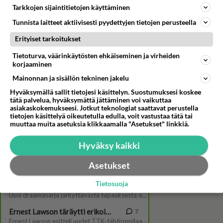
Tarkkojen sijaintitietojen käyttäminen
Tunnista laitteet aktiivisesti pyydettyjen tietojen perusteella
Erityiset tarkoitukset
Tietoturva, väärinkäytösten ehkäiseminen ja virheiden
korjaaminen
Mainonnan ja sisällön tekninen jakelu
Tänään tv:stä yksi kokki
Hyväksymällä sallit tietojesi käsittelyn. Suostumuksesi koskee
Linnea Vihosen lempileffoista:
tätä palvelua, hyväksymättä jättäminen voi vaikuttaa
"On ollut jostain syystä kova
asiakaskokemukseesi. Jotkut teknologiat saattavat perustella
intohimo..."
tietojen käsittelyä oikeutetulla edulla, voit vastustaa tätä tai
muuttaa muita asetuksia klikkaamalla "Asetukset" linkkiä.
Hyväksy kaikki
Asetukset
Tietosuoja