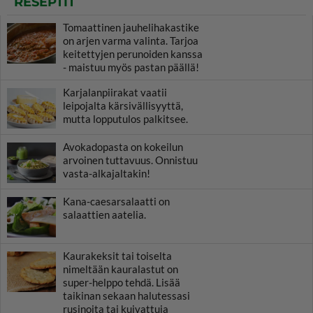
RESEPTIT
Tomaattinen jauhelihakastike
on arjen varma valinta. Tarjoa
keitettyjen perunoiden kanssa
- maistuu myös pastan päällä!
Karjalanpiirakat vaatii
leipojalta kärsivällisyyttä,
mutta lopputulos palkitsee.
Avokadopasta on kokeilun
arvoinen tuttavuus. Onnistuu
vasta-alkajaltakin!
Kana-caesarsalaatti on
salaattien aatelia.
Kaurakeksit tai toiselta
nimeltään kauralastut on
super-helppo tehdä. Lisää
taikinan sekaan halutessasi
rusinoita tai kuivattuja