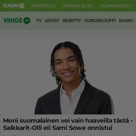
KESKUSTELU
SUOMI24 BLOGI
ALENNUSKOODIT
Suomi24 Viihde
TV
LEFFAT
RESEPTIT
HOROSKOOPPI
KASARI
Moni suomalainen voi vain haaveilla tästä -
Salkkarit-Olli eli Sami Sowe onnistui