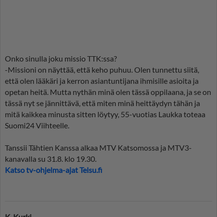
Onko sinulla joku missio TTK:ssa?
-Missioni on näyttää, että keho puhuu. Olen tunnettu siitä,
että olen lääkäri ja kerron asiantuntijana ihmisille asioita ja
opetan heitä. Mutta nythän minä olen tässä oppilaana, ja se on
tässä nyt se jännittävä, että miten minä heittäydyn tähän ja
mitä kaikkea minusta sitten löytyy, 55-vuotias Laukka toteaa
Suomi24 Viihteelle.
Tanssii Tähtien Kanssa alkaa MTV Katsomossa ja MTV3-
kanavalla su 31.8. klo 19.30.
Katso tv-ohjelma-ajat Telsu.fi
K. Kurki