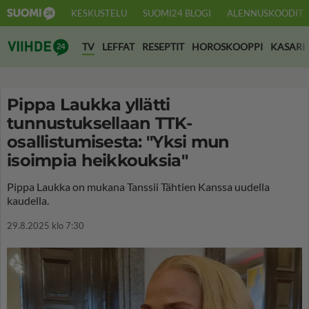
KESKUSTELU
SUOMI24 BLOGI
ALENNUSKOODIT
Suomi24 Viihde
TV
LEFFAT
RESEPTIT
HOROSKOOPPI
KASARI
Pippa Laukka yllätti
tunnustuksellaan TTK-
osallistumisesta: "Yksi mun
isoimpia heikkouksia"
Pippa Laukka on mukana Tanssii Tähtien Kanssa uudella
kaudella.
29.8.2025 klo 7:30