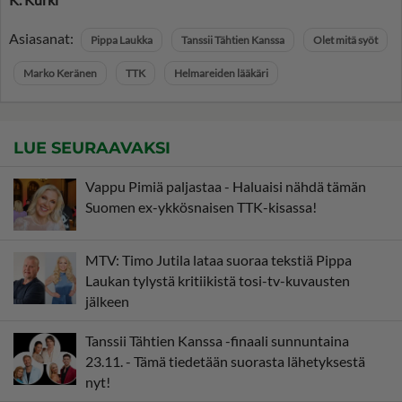
Asiasanat:
Pippa Laukka
Tanssii Tähtien Kanssa
Olet mitä syöt
Marko Keränen
TTK
Helmareiden lääkäri
LUE SEURAAVAKSI
Vappu Pimiä paljastaa - Haluaisi nähdä tämän
Suomen ex-ykkösnaisen TTK-kisassa!
MTV: Timo Jutila lataa suoraa tekstiä Pippa
Laukan tylystä kritiikistä tosi-tv-kuvausten
jälkeen
Tanssii Tähtien Kanssa -finaali sunnuntaina
23.11. - Tämä tiedetään suorasta lähetyksestä
nyt!