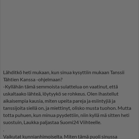
Lähditkö heti mukaan, kun sinua kysyttiin mukaan Tanssii
Tähtien Kanssa -ohjelmaan?
-Kyllähän tämä semmoista sulattelua on vaatinut, että
uskaltaako lähteä, löytyykö se rohkeus. Olen ihastellut
aikaisempia kausia, miten upeita pareja ja esiintyjiä ja
tanssijoita siellä on, ja miettinyt, olisko musta tuohon. Mutta
totta puhuen, kun minua pyydettiin, niin kyllä mä sitten heti
suostuin, Laukka paljastaa Suomi24 Viihteelle.
.
Vaikutat kunnianhimoiselta. Miten tämä puoli sinussa