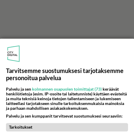
Tarvitsemme suostumuksesi tarjotaksemme
personoitua palvelua
Palvelu ja sen
kolmannen osapuolen toimittajat (73)
keräävät
henkilötietoja (esim. IP-osoite tai laitetunniste) käyttäen evästeitä
ja muita teknisiä keinoja tietojen tallentamiseen ja lukemiseen
laitteellasi tarjotakseen sinulle tarkoituksenmukaisia mainoksia
ja parhaan mahdollisen asiakaskokemuksen.
Palvelu ja sen kumppanit tarvitsevat suostumuksesi seuraaviin:
Tarkoitukset