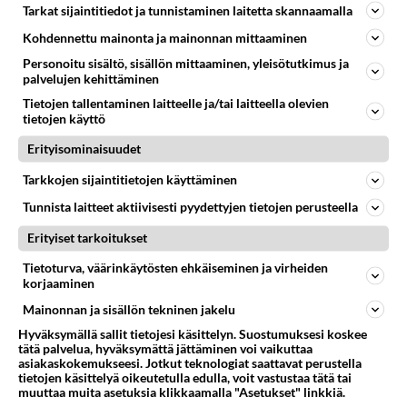
Tarkat sijaintitiedot ja tunnistaminen laitetta skannaamalla
Kohdennettu mainonta ja mainonnan mittaaminen
Personoitu sisältö, sisällön mittaaminen, yleisötutkimus ja
palvelujen kehittäminen
LUETUIMMAT
Tietojen tallentaminen laitteelle ja/tai laitteella olevien
tietojen käyttö
Muistatko? Kädestä suuhun
elävä Satu sai jättimäisen
Erityisominaisuudet
rahasalkun Henry-
miljonääriltä
Tarkkojen sijaintitietojen käyttäminen
Tiesitkö? Martina Aitolehden
Tunnista laitteet aktiivisesti pyydettyjen tietojen perusteella
isäpuoli on tämä suosittu
Erityiset tarkoitukset
laulaja
Tietoturva, väärinkäytösten ehkäiseminen ja virheiden
Luetuimmat: Aarne Pelkonen
korjaaminen
ja Noora Louhimo vihdoinkin
Mainonnan ja sisällön tekninen jakelu
yhdessä - Tätä moni jo odotti
Hyväksymällä sallit tietojesi käsittelyn. Suostumuksesi koskee
Danny, 83, teki yllättävän
tätä palvelua, hyväksymättä jättäminen voi vaikuttaa
asiakaskokemukseesi. Jotkut teknologiat saattavat perustella
teon - Missä on 25-vuotias
tietojen käsittelyä oikeutetulla edulla, voit vastustaa tätä tai
Helmi Loukasmäki?
muuttaa muita asetuksia klikkaamalla "Asetukset" linkkiä.