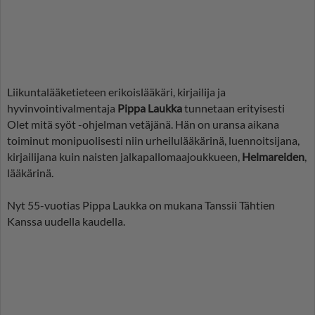
Liikuntalääketieteen erikoislääkäri, kirjailija ja
hyvinvointivalmentaja
Pippa Laukka
tunnetaan erityisesti
Olet mitä syöt -ohjelman vetäjänä. Hän on uransa aikana
toiminut monipuolisesti niin urheilulääkärinä, luennoitsijana,
kirjailijana kuin naisten jalkapallomaajoukkueen,
Helmareiden
,
lääkärinä.
Nyt 55-vuotias Pippa Laukka on mukana Tanssii Tähtien
Kanssa uudella kaudella.