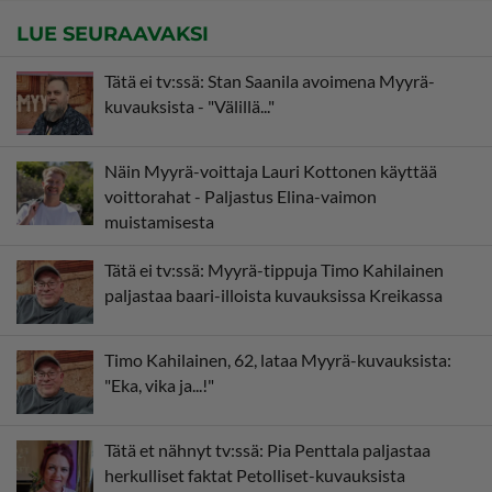
LUE SEURAAVAKSI
Tätä ei tv:ssä: Stan Saanila avoimena Myyrä-
kuvauksista - "Välillä..."
Näin Myyrä-voittaja Lauri Kottonen käyttää
voittorahat - Paljastus Elina-vaimon
muistamisesta
Tätä ei tv:ssä: Myyrä-tippuja Timo Kahilainen
paljastaa baari-illoista kuvauksissa Kreikassa
Timo Kahilainen, 62, lataa Myyrä-kuvauksista:
"Eka, vika ja...!"
Tätä et nähnyt tv:ssä: Pia Penttala paljastaa
herkulliset faktat Petolliset-kuvauksista