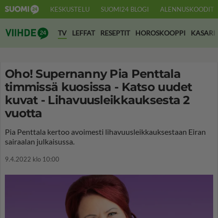
KESKUSTELU
SUOMI24 BLOGI
ALENNUSKOODIT
Suomi24 Viihde
TV
LEFFAT
RESEPTIT
HOROSKOOPPI
KASARI
Oho! Supernanny Pia Penttala
timmissä kuosissa - Katso uudet
kuvat - Lihavuusleikkauksesta 2
vuotta
Pia Penttala kertoo avoimesti lihavuusleikkauksestaan Eiran
sairaalan julkaisussa.
9.4.2022 klo 10:00