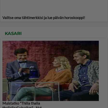
Valitse oma tähtimerkkisi ja lue päivän horoskooppi!
KASARI
Muistatko "Thilia thalia
thallallaa" visailun? - Nyt