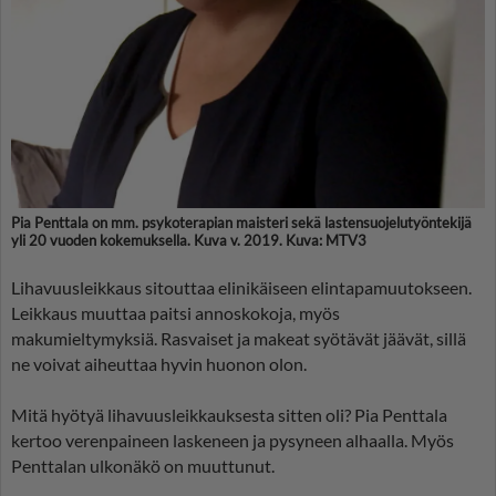
Pia Penttala on mm. psykoterapian maisteri sekä lastensuojelutyöntekijä
yli 20 vuoden kokemuksella. Kuva v. 2019. Kuva: MTV3
Lihavuusleikkaus sitouttaa elinikäiseen elintapamuutokseen.
Leikkaus muuttaa paitsi annoskokoja, myös
makumieltymyksiä. Rasvaiset ja makeat syötävät jäävät, sillä
ne voivat aiheuttaa hyvin huonon olon.
Mitä hyötyä lihavuusleikkauksesta sitten oli? Pia Penttala
kertoo verenpaineen laskeneen ja pysyneen alhaalla. Myös
Penttalan ulkonäkö on muuttunut.