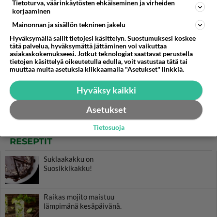
Tietoturva, väärinkäytösten ehkäiseminen ja virheiden
korjaaminen
Mainonnan ja sisällön tekninen jakelu
Hyväksymällä sallit tietojesi käsittelyn. Suostumuksesi koskee
tätä palvelua, hyväksymättä jättäminen voi vaikuttaa
asiakaskokemukseesi. Jotkut teknologiat saattavat perustella
tietojen käsittelyä oikeutetulla edulla, voit vastustaa tätä tai
muuttaa muita asetuksia klikkaamalla "Asetukset" linkkiä.
Hyväksy kaikki
Asetukset
Tietosuoja
RESEPTIT
Suklaakakku on
Suosikkikakku!
Raikas mojito maistuu
lämpimänä kesäpäivänä.