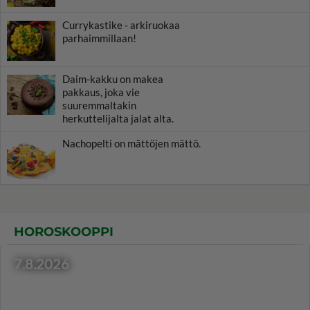
Currykastike - arkiruokaa
parhaimmillaan!
Daim-kakku on makea
pakkaus, joka vie
suuremmaltakin
herkuttelijalta jalat alta.
Nachopelti on mättöjen mättö.
HOROSKOOPPI
7.8.2026