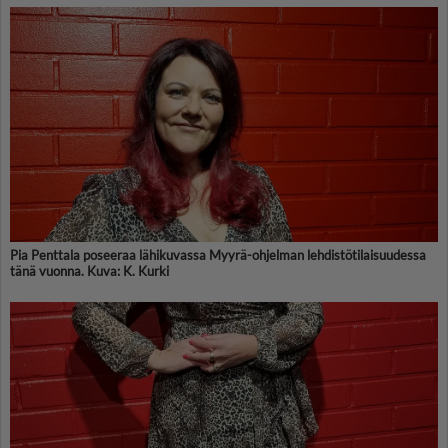
Pia Penttala poseeraa lähikuvassa Myyrä-ohjelman lehdistötilaisuudessa
tänä vuonna. Kuva: K. Kurki