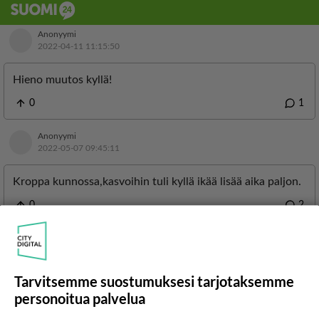
Tarvitsemme suostumuksesi tarjotaksemme
LUETUIMMAT
personoitua palvelua
Muistatko? Kädestä suuhun