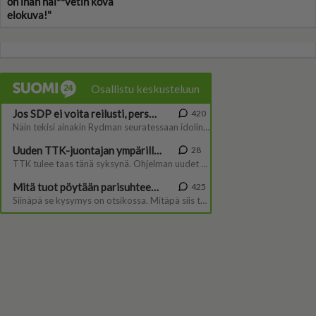
on ihan häl**vetin kova
elokuva!"