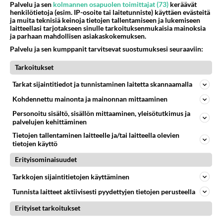
elävä Satu sai jättimäisen
Palvelu ja sen
kolmannen osapuolen toimittajat (73)
keräävät
rahasalkun Henry-
henkilötietoja (esim. IP-osoite tai laitetunniste) käyttäen evästeitä
ja muita teknisiä keinoja tietojen tallentamiseen ja lukemiseen
miljonääriltä
laitteellasi tarjotakseen sinulle tarkoituksenmukaisia mainoksia
ja parhaan mahdollisen asiakaskokemuksen.
Luetuimmat: Aarne Pelkonen
ja Noora Louhimo vihdoinkin
Palvelu ja sen kumppanit tarvitsevat suostumuksesi seuraaviin:
yhdessä - Tätä moni jo odotti
Tarkoitukset
Tiesitkö? Martina Aitolehden
Tarkat sijaintitiedot ja tunnistaminen laitetta skannaamalla
isäpuoli on tämä suosittu
laulaja
Kohdennettu mainonta ja mainonnan mittaaminen
Personoitu sisältö, sisällön mittaaminen, yleisötutkimus ja
Kun yksi kauhallinen ei riitä...
palvelujen kehittäminen
Tämä helppo arkiruoka ei jää
syömättä!
Tietojen tallentaminen laitteelle ja/tai laitteella olevien
tietojen käyttö
Ikäviä uutisia Elämäni biisi -
Erityisominaisuudet
suosikkisarjasta - Monelle tv-
katsojalle iso pettymys
Tarkkojen sijaintitietojen käyttäminen
Tunnista laitteet aktiivisesti pyydettyjen tietojen perusteella
Erityiset tarkoitukset