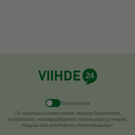
Tumma teema
TV-maailman tuoreet uutiset, starojen haastattelut,
henkilökuvat, nostalgiapläjäykset, horoskooppi ja reseptit.
Nappaa oma päivittäinen viihdemakupalasi!