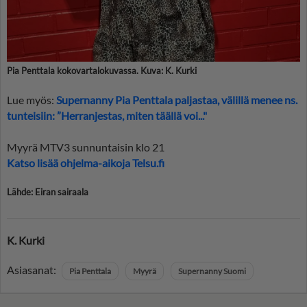
Pia Penttala kokovartalokuvassa. Kuva: K. Kurki
Lue myös:
Supernanny Pia Penttala paljastaa, välillä menee ns.
tunteisiin: ”Herranjestas, miten täällä voi..."
Myyrä MTV3 sunnuntaisin klo 21
Katso lisää ohjelma-aikoja Telsu.fi
Lähde: Eiran sairaala
K. Kurki
Asiasanat:
Pia Penttala
Myyrä
Supernanny Suomi