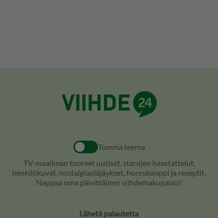
Tumma teema
TV-maailman tuoreet uutiset, starojen haastattelut,
henkilökuvat, nostalgiapläjäykset, horoskooppi ja reseptit.
Nappaa oma päivittäinen viihdemakupalasi!
Lähetä palautetta