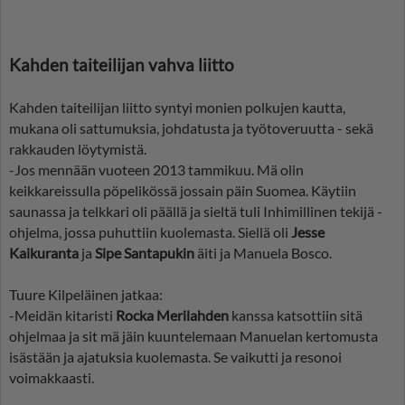
Kahden taiteilijan vahva liitto
Kahden taiteilijan liitto syntyi monien polkujen kautta,
mukana oli sattumuksia, johdatusta ja työtoveruutta - sekä
rakkauden löytymistä.
-Jos mennään vuoteen 2013 tammikuu. Mä olin
keikkareissulla pöpelikössä jossain päin Suomea. Käytiin
saunassa ja telkkari oli päällä ja sieltä tuli Inhimillinen tekijä -
ohjelma, jossa puhuttiin kuolemasta. Siellä oli
Jesse
Kaikuranta
ja
Sipe Santapukin
äiti ja Manuela Bosco.
Tuure Kilpeläinen jatkaa:
-Meidän kitaristi
Rocka Merilahden
kanssa katsottiin sitä
ohjelmaa ja sit mä jäin kuuntelemaan Manuelan kertomusta
isästään ja ajatuksia kuolemasta. Se vaikutti ja resonoi
voimakkaasti.