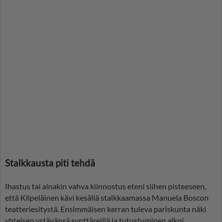
Stalkkausta piti tehdä
Ihastus tai ainakin vahva kiinnostus eteni siihen pisteeseen,
että Kilpeläinen kävi kesällä stalkkaamassa Manuela Boscon
teatteriesitystä. Ensimmäisen kerran tuleva pariskunta näki
yhteisen ystävänsä synttäreillä ja tutustuminen alkoi.