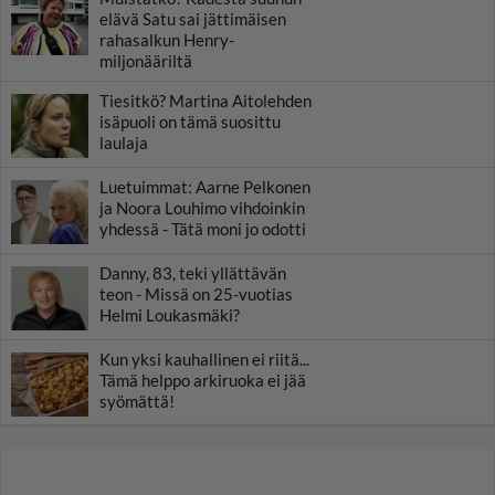
elävä Satu sai jättimäisen
rahasalkun Henry-
miljonääriltä
Tiesitkö? Martina Aitolehden
isäpuoli on tämä suosittu
laulaja
Luetuimmat: Aarne Pelkonen
ja Noora Louhimo vihdoinkin
yhdessä - Tätä moni jo odotti
Danny, 83, teki yllättävän
teon - Missä on 25-vuotias
Helmi Loukasmäki?
Kun yksi kauhallinen ei riitä...
Tämä helppo arkiruoka ei jää
syömättä!