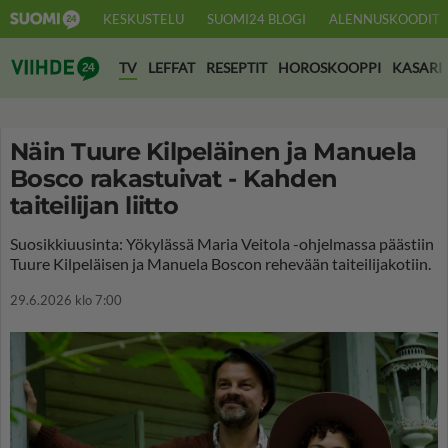
KESKUSTELU
SUOMI24 BLOGI
ALENNUSKOODIT
Suomi24 Viihde
TV
LEFFAT
RESEPTIT
HOROSKOOPPI
KASARI
Näin Tuure Kilpeläinen ja Manuela
Bosco rakastuivat - Kahden
taiteilijan liitto
Suosikkiuusinta: Yökylässä Maria Veitola -ohjelmassa päästiin
Tuure Kilpeläisen ja Manuela Boscon rehevään taiteilijakotiin.
29.6.2026 klo 7:00