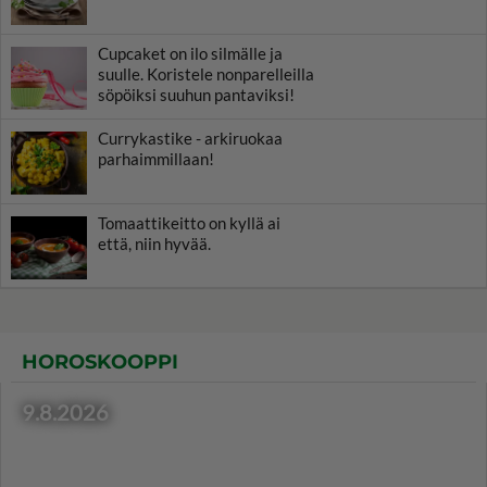
Cupcaket on ilo silmälle ja
suulle. Koristele nonparelleilla
söpöiksi suuhun pantaviksi!
Currykastike - arkiruokaa
parhaimmillaan!
Tomaattikeitto on kyllä ai
että, niin hyvää.
HOROSKOOPPI
9.8.2026