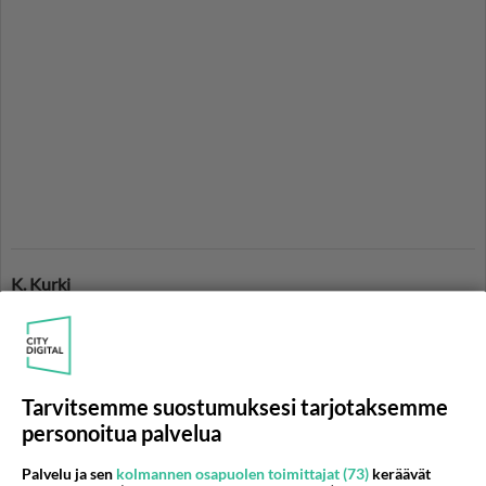
K. Kurki
Asiasanat:
Yökylässä Maria Veitola
Tuure Kilpeläinen
Manuela Bosco
Tarvitsemme suostumuksesi tarjotaksemme
personoitua palvelua
LUE SEURAAVAKSI
Palvelu ja sen
kolmannen osapuolen toimittajat (73)
keräävät