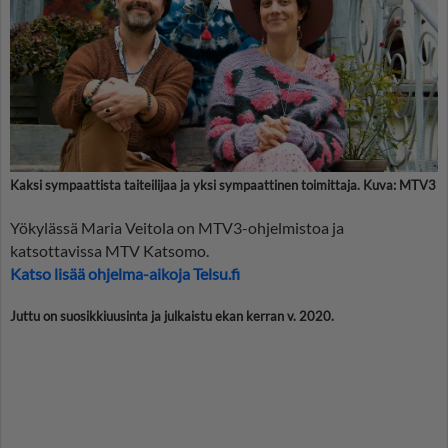
Kaksi sympaattista taiteilijaa ja yksi sympaattinen toimittaja. Kuva: MTV3
Yökylässä Maria Veitola on MTV3-ohjelmistoa ja
katsottavissa MTV Katsomo.
Katso lisää ohjelma-aikoja Telsu.fi
Juttu on suosikkiuusinta ja julkaistu ekan kerran v. 2020.