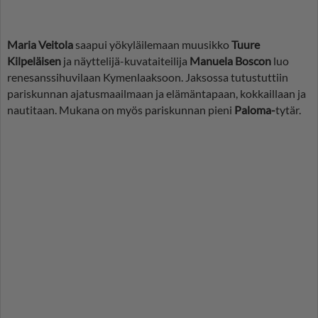
Maria Veitola
saapui yökyläilemaan muusikko
Tuure
Kilpeläisen
ja näyttelijä-kuvataiteilija
Manuela Boscon
luo
renesanssihuvilaan Kymenlaaksoon. Jaksossa tutustuttiin
pariskunnan ajatusmaailmaan ja elämäntapaan, kokkaillaan ja
nautitaan. Mukana on myös pariskunnan pieni
Paloma-
tytär.