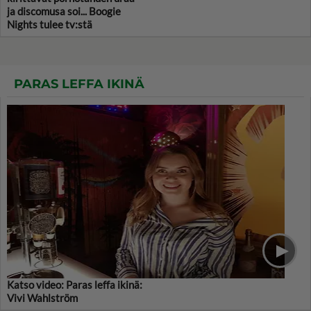
ja discomusa soi... Boogie
Nights tulee tv:stä
PARAS LEFFA IKINÄ
Katso video: Paras leffa ikinä:
Vivi Wahlström