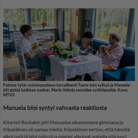
Paloma-tytär syömispuuhissa turvallisesti Tuure-isän sylissä ja Manuela-
äiti pistää lusikkaa suuhun. Maria Veitola seurailee syöttöpuuhia. Kuva:
MTV3
Manuela biisi syntyi vahvasta reaktiosta
Kitaristi Rockakin piti Manuelaa aikamoisena gimmana ja
Kilpeläinen oli samaa mieltä. Kilpeläinen kertoo, että hänellä
alkoi pyöriä biisi päässä ja miehet alkoivat soitella sitä juuri