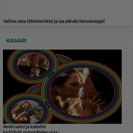
Valitse oma tähtimerkkisi ja lue päivän horoskooppi!
KASARI
Avoin seksi ja kokaiini
kirittävät pornotähden uraa -