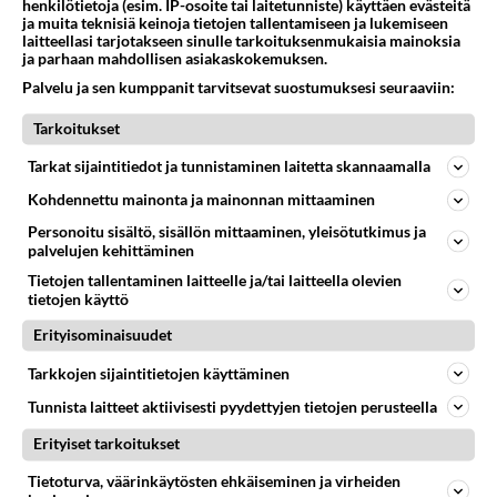
henkilötietoja (esim. IP-osoite tai laitetunniste) käyttäen evästeitä
ja muita teknisiä keinoja tietojen tallentamiseen ja lukemiseen
Muistatko? Maisa Torppa jakso räjäytti Veitolan
laitteellasi tarjotakseen sinulle tarkoituksenmukaisia mainoksia
somen: "epäaitoa ja teeskentelyä"...
ja parhaan mahdollisen asiakaskokemuksen.
Palvelu ja sen kumppanit tarvitsevat suostumuksesi seuraaviin:
Muistatko? Andy McCoy raivostui Maria
Tarkoitukset
Veitolalle - Tylytti armotta: "Kiitos v***sti..."
Tarkat sijaintitiedot ja tunnistaminen laitetta skannaamalla
Kohdennettu mainonta ja mainonnan mittaaminen
Katsoitko? Oliko Jorma Uotisella tiskit pöydällä
ja likaiset sukat lattialla?
Personoitu sisältö, sisällön mittaaminen, yleisötutkimus ja
palvelujen kehittäminen
Tietojen tallentaminen laitteelle ja/tai laitteella olevien
Eikö Yökylässä enää kiinnosta? Somessa tuomio
tietojen käyttö
Arja Saijonmaan jaksosta!
Erityisominaisuudet
Tarkkojen sijaintitietojen käyttäminen
Tajusitko? Tuure ja Saana Boelius ovat veli ja sisko
Tunnista laitteet aktiivisesti pyydettyjen tietojen perusteella
- Mutta tässä ei auttanut edes sukulaisuus!
Erityiset tarkoitukset
Harvinainen kuva! Tässä on Maria Veitolan Jotti-
Tietoturva, väärinkäytösten ehkäiseminen ja virheiden