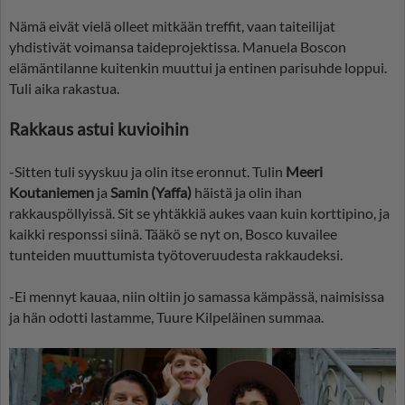
Nämä eivät vielä olleet mitkään treffit, vaan taiteilijat
yhdistivät voimansa taideprojektissa. Manuela Boscon
elämäntilanne kuitenkin muuttui ja entinen parisuhde loppui.
Tuli aika rakastua.
Rakkaus astui kuvioihin
-Sitten tuli syyskuu ja olin itse eronnut. Tulin
Meeri
Koutaniemen
ja
Samin (Yaffa)
häistä ja olin ihan
rakkauspöllyissä. Sit se yhtäkkiä aukes vaan kuin korttipino, ja
kaikki responssi siinä. Tääkö se nyt on, Bosco kuvailee
tunteiden muuttumista työtoveruudesta rakkaudeksi.
-Ei mennyt kauaa, niin oltiin jo samassa kämpässä, naimisissa
ja hän odotti lastamme, Tuure Kilpeläinen summaa.