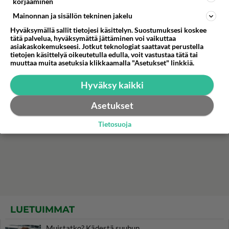
korjaaminen
rakas - Katso kuvat intiimistä hetkestä!
Mainonnan ja sisällön tekninen jakelu
Hyväksymällä sallit tietojesi käsittelyn. Suostumuksesi koskee
tätä palvelua, hyväksymättä jättäminen voi vaikuttaa
asiakaskokemukseesi. Jotkut teknologiat saattavat perustella
tietojen käsittelyä oikeutetulla edulla, voit vastustaa tätä tai
muuttaa muita asetuksia klikkaamalla "Asetukset" linkkiä.
Hyväksy kaikki
Asetukset
Tietosuoja
LUETUIMMAT
Muistatko? Kädestä suuhun