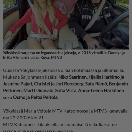
Yökylässä-sarjassa on legandaarisia jaksoja, v. 2018 vierailtiin Dannyn ja
Erika Vikmanin luona. Kuva: MTV3
Uusissa Yökylässä-jaksoissa ollaan kotimaassa ja ulkomailla.
Mukana Saijonmaan lisäksi
Niko Saarinen, Hjallis Harkimo ja
Jasmine Pajari, Christel ja Jori Roosberg, Satu Rämö, Benjamin
Peltonen, Martti Suosalo, Sofia Virta, Anna-Leena Härkönen
sekä
Osmo ja Peltsi Peltola.
Yökylässä Maria Veitola MTV Katsomossa ja MTV3-kanavalla
ma 23.2.2026 klo 21.
MTV Katsomo+ -tilauksella ensimmäisellä viikolla kolme
jaksoa, jonka jälkeen jakso viikossa.