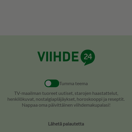
Tumma teema
TV-maailman tuoreet uutiset, starojen haastattelut,
henkilökuvat, nostalgiapläjäykset, horoskooppi ja reseptit.
Nappaa oma päivittäinen viihdemakupalasi!
Lähetä palautetta