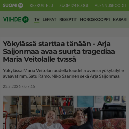
KESKUSTELU
SUOMI24 BLOGI
ALENNUSKOODIT
Suomi24 Viihde
TV
LEFFAT
RESEPTIT
HOROSKOOPPI
KASARI
Yökylässä starttaa tänään - Arja
Saijonmaa avaa suurta tragediaa
Maria Veitolalle tv:ssä
Yökylässä Maria Veitolan uudella kaudella ovensa yökyläilylle
avaavat mm. Satu Rämö, Niko Saarinen sekä Arja Saijonmaa.
23.2.2026 klo 7:15