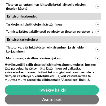
Tietojen tallentaminen laitteelle ja/tai laitteella olevien
tietojen käyttö
Erityisominaisuudet
Tarkkojen sijaintitietojen käyttäminen
Tunnista laitteet aktiivisesti pyydettyjen tietojen perusteella
Erityiset tarkoitukset
Tietoturva, väärinkäytösten ehkäiseminen ja virheiden
korjaaminen
RESEPTIT
Mainonnan ja sisällön tekninen jakelu
Hyväksymällä sallit tietojesi käsittelyn. Suostumuksesi koskee
Suussa sulavat donitsit
tätä palvelua, hyväksymättä jättäminen voi vaikuttaa
valmistuvat näppärästi
asiakaskokemukseesi. Jotkut teknologiat saattavat perustella
tietojen käsittelyä oikeutetulla edulla, voit vastustaa tätä tai
uunissa.
muuttaa muita asetuksia klikkaamalla "Asetukset" linkkiä.
Kakkupohja on perusresepti,
Hyväksy kaikki
jonka avulla voit tehdä
haluamasi täytekakun.
Asetukset
Amerikkalainen juustokakku