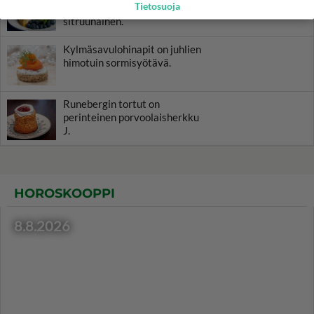
Tietosuoja
on maultaan raikkaan
sitruunainen.
Kylmäsavulohinapit on juhlien
himotuin sormisyötävä.
Runebergin tortut on
perinteinen porvoolaisherkku
J.
HOROSKOOPPI
8.8.2026