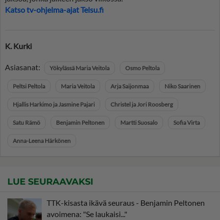
Katso tv-ohjelma-ajat Telsu.fi
K. Kurki
Asiasanat:
Yökylässä Maria Veitola
Osmo Peltola
Peltsi Peltola
Maria Veitola
Arja Saijonmaa
Niko Saarinen
Hjallis Harkimo ja Jasmine Pajari
Christel ja Jori Roosberg
Satu Rämö
Benjamin Peltonen
Martti Suosalo
Sofia Virta
Anna-Leena Härkönen
LUE SEURAAVAKSI
TTK-kisasta ikävä seuraus - Benjamin Peltonen
avoimena: "Se laukaisi..."