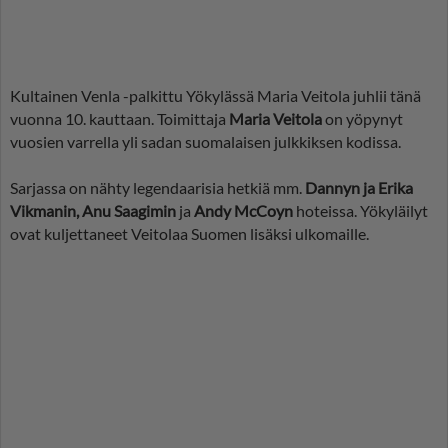
Kultainen Venla -palkittu Yökylässä Maria Veitola juhlii tänä
vuonna 10. kauttaan. Toimittaja
Maria Veitola
on yöpynyt
vuosien varrella yli sadan suomalaisen julkkiksen kodissa.
Sarjassa on nähty legendaarisia hetkiä mm.
Dannyn ja Erika
Vikmanin, Anu Saagimin
ja
Andy McCoyn
hoteissa. Yökyläilyt
ovat kuljettaneet Veitolaa Suomen lisäksi ulkomaille.