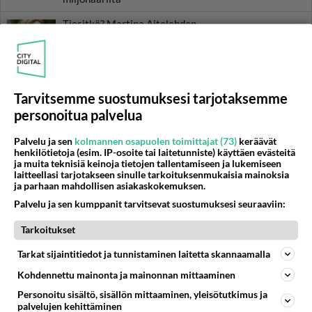
Tiesitkö? Martina Aitolehden
isäpuoli on tämä suosittu
laulaja
Luetuimmat: Aarne Pelkonen
ja Noora Louhimo vihdoinkin
Tarvitsemme suostumuksesi tarjotaksemme
yhdessä - Tätä moni jo odotti
personoitua palvelua
Danny, 83, teki yllättävän
Palvelu ja sen
kolmannen osapuolen toimittajat (73)
keräävät
teon - Missä on 25-vuotias
henkilötietoja (esim. IP-osoite tai laitetunniste) käyttäen evästeitä
Helmi Loukasmäki?
ja muita teknisiä keinoja tietojen tallentamiseen ja lukemiseen
laitteellasi tarjotakseen sinulle tarkoituksenmukaisia mainoksia
ja parhaan mahdollisen asiakaskokemuksen.
Kun yksi kauhallinen ei riitä...
Tämä helppo arkiruoka ei jää
Palvelu ja sen kumppanit tarvitsevat suostumuksesi seuraaviin:
syömättä!
Tarkoitukset
Tarkat sijaintitiedot ja tunnistaminen laitetta skannaamalla
Kohdennettu mainonta ja mainonnan mittaaminen
Personoitu sisältö, sisällön mittaaminen, yleisötutkimus ja
palvelujen kehittäminen