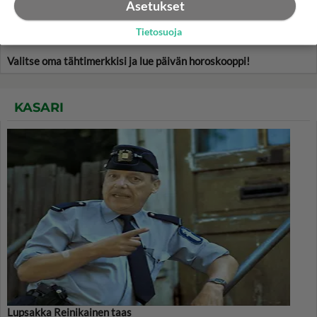
Asetukset
Tietosuoja
Valitse oma tähtimerkkisi ja lue päivän horoskooppi!
KASARI
Lupsakka Reinikainen taas