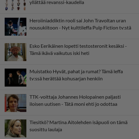
yllättää revanssi-kaudella
Heroiiniaddiktin rooli sai John Travoltan uran
nousukiitoon - Nyt kulttileffa Pulp Fiction tv:stä
Esko Eerikäinen lopetti testosteronit kesäksi -
Tämä ikävä vaikutus iski heti
Muistatko Hyvät, pahat ja rumat? Tämä leffa
tv:ssä herättää kohusarjan henkiin
TTK-voittaja Johannes Holopainen paljasti
iloisen uutisen - Tätä moni ehti jo odottaa
Tiesitkö? Martina Aitolehden isäpuoli on tämä
suosittu laulaja