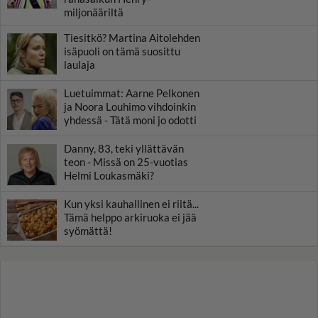
miljonääriltä
Tiesitkö? Martina Aitolehden
isäpuoli on tämä suosittu
laulaja
Luetuimmat: Aarne Pelkonen
ja Noora Louhimo vihdoinkin
yhdessä - Tätä moni jo odotti
Danny, 83, teki yllättävän
teon - Missä on 25-vuotias
Helmi Loukasmäki?
Kun yksi kauhallinen ei riitä...
Tämä helppo arkiruoka ei jää
syömättä!