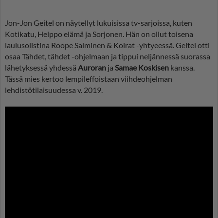
Jon-Jon Geitel on näytellyt lukuisissa tv-sarjoissa, kuten
Kotikatu, Helppo elämä ja Sorjonen. Hän on ollut toisena
laulusolistina Roope Salminen & Koirat -yhtyeessä. Geitel otti
osaa Tähdet, tähdet -ohjelmaan ja tippui neljännessä suorassa
lähetyksessä yhdessä
Auroran
ja
Samae Koskisen
kanssa.
Tässä mies kertoo lempileffoistaan viihdeohjelman
lehdistötilaisuudessa v. 2019.