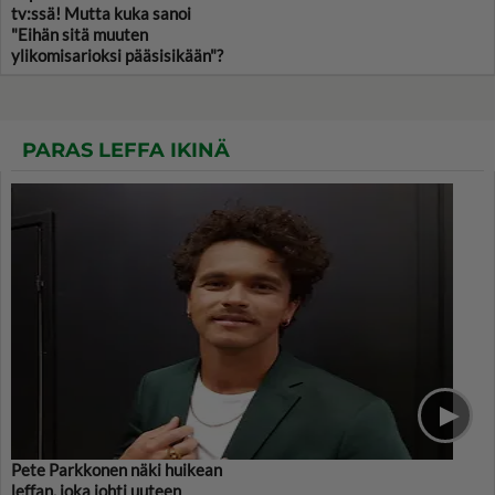
tv:ssä! Mutta kuka sanoi
"Eihän sitä muuten
ylikomisarioksi pääsisikään"?
PARAS LEFFA IKINÄ
Pete Parkkonen näki huikean
leffan, joka johti uuteen