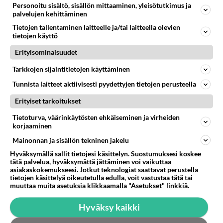
Crème brûlée tai
Personoitu sisältö, sisällön mittaaminen, yleisötutkimus ja
palvelujen kehittäminen
suomalaisittain Creme brulee
on ranskalainen
Tietojen tallentaminen laitteelle ja/tai laitteella olevien
klassikkojälkkäri. Menee
tietojen käyttö
mainiosti fiinimmissäkin
Erityisominaisuudet
dinnereissä!
Tarkkojen sijaintitietojen käyttäminen
Raikas mojito maistuu
lämpimänä kesäpäivänä.
Tunnista laitteet aktiivisesti pyydettyjen tietojen perusteella
Erityiset tarkoitukset
Suklaamousse on todella
Tietoturva, väärinkäytösten ehkäiseminen ja virheiden
helppo, mutta maukas jälkkäri.
korjaaminen
Se tosiaankin sulaa suussa!
Mainonnan ja sisällön tekninen jakelu
Hyväksymällä sallit tietojesi käsittelyn. Suostumuksesi koskee
tätä palvelua, hyväksymättä jättäminen voi vaikuttaa
asiakaskokemukseesi. Jotkut teknologiat saattavat perustella
HOROSKOOPPI
tietojen käsittelyä oikeutetulla edulla, voit vastustaa tätä tai
muuttaa muita asetuksia klikkaamalla "Asetukset" linkkiä.
9.8.2026
Hyväksy kaikki