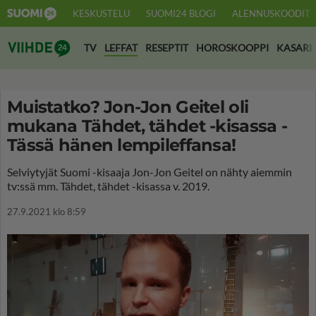
KESKUSTELU
SUOMI24 BLOGI
ALENNUSKOODIT
Suomi24 Viihde
TV
LEFFAT
RESEPTIT
HOROSKOOPPI
KASARI
Muistatko? Jon-Jon Geitel oli
mukana Tähdet, tähdet -kisassa -
Tässä hänen lempileffansa!
Selviytyjät Suomi -kisaaja Jon-Jon Geitel on nähty aiemmin
tv:ssä mm. Tähdet, tähdet -kisassa v. 2019.
27.9.2021 klo 8:59