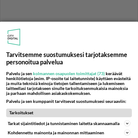
Tarvitsemme suostumuksesi tarjotaksemme
personoitua palvelua
Palvelu ja sen
kolmannen osapuolen toimittajat (73)
keräävät
henkilötietoja (esim. IP-osoite tai laitetunniste) käyttäen evästeitä
RESEPTIT
ja muita teknisiä keinoja tietojen tallentamiseen ja lukemiseen
laitteellasi tarjotakseen sinulle tarkoituksenmukaisia mainoksia
Kikhernepihvit on vaivaton
ja parhaan mahdollisen asiakaskokemuksen.
ratkaisu arjen ruokapöytään.
Palvelu ja sen kumppanit tarvitsevat suostumuksesi seuraaviin:
Tarkoitukset
Kuivakakku on perinteikäs
kahvipöydän leivonnainen.
Tarkat sijaintitiedot ja tunnistaminen laitetta skannaamalla
Kohdennettu mainonta ja mainonnan mittaaminen