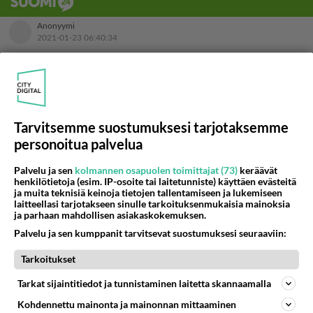
Tarvitsemme suostumuksesi tarjotaksemme
personoitua palvelua
Palvelu ja sen
kolmannen osapuolen toimittajat (73)
keräävät
henkilötietoja (esim. IP-osoite tai laitetunniste) käyttäen evästeitä
ja muita teknisiä keinoja tietojen tallentamiseen ja lukemiseen
laitteellasi tarjotakseen sinulle tarkoituksenmukaisia mainoksia
ja parhaan mahdollisen asiakaskokemuksen.
Palvelu ja sen kumppanit tarvitsevat suostumuksesi seuraaviin:
Tarkoitukset
LUETUIMMAT
Tarkat sijaintitiedot ja tunnistaminen laitetta skannaamalla
Muistatko? Kädestä suuhun
Kohdennettu mainonta ja mainonnan mittaaminen
elävä Satu sai jättimäisen