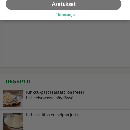
Asetukset
Tietosuoja
RESEPTIT
Kinkku-pastasalaatti on freesi
lisä seisovassa pöydässä.
Lettutaikina on helppo juttu!