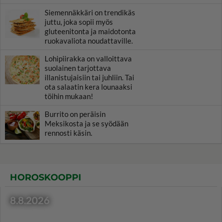
Siemennäkkäri on trendikäs
juttu, joka sopii myös
gluteenitonta ja maidotonta
ruokavaliota noudattaville.
Lohipiirakka on valloittava
suolainen tarjottava
illanistujaisiin tai juhliin. Tai
ota salaatin kera lounaaksi
töihin mukaan!
Burrito on peräisin
Meksikosta ja se syödään
rennosti käsin.
HOROSKOOPPI
8.8.2026