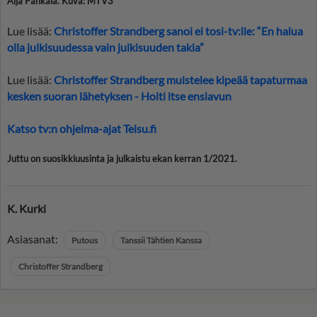
Aija Pahkala. Kuva: MTV3
Lue lisää:
Christoffer Strandberg sanoi ei tosi-tv:lle: “En halua
olla julkisuudessa vain julkisuuden takia”
Lue lisää:
Christoffer Strandberg muistelee kipeää tapaturmaa
kesken suoran lähetyksen - Hoiti itse ensiavun
Katso tv:n ohjelma-ajat Telsu.fi
Juttu on suosikkiuusinta ja julkaistu ekan kerran 1/2021.
K. Kurki
Asiasanat:
Putous
Tanssii Tähtien Kanssa
Christoffer Strandberg