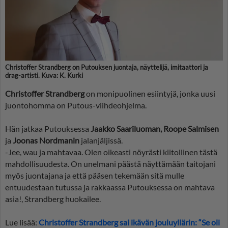
Christoffer Strandberg on Putouksen juontaja, näyttelijä, imitaattori ja
drag-artisti. Kuva: K. Kurki
Christoffer Strandberg
on monipuolinen esiintyjä, jonka uusi
juontohomma on Putous-viihdeohjelma.
Hän jatkaa Putouksessa
Jaakko Saariluoman, Roope Salmisen
ja
Joonas Nordmanin
jalanjäljissä.
-Jee, wau ja mahtavaa. Olen oikeasti nöyrästi kiitollinen tästä
mahdollisuudesta. On unelmani päästä näyttämään taitojani
myös juontajana ja että pääsen tekemään sitä mulle
entuudestaan tutussa ja rakkaassa Putouksessa on mahtava
asia!, Strandberg huokailee.
Lue lisää:
Christoffer Strandberg sai ikävän jouluyllärin: “Se oli