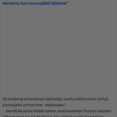
eka kerta, kun rouva päätti tällaista!"
Strandberg on kokenut näyttelijä, mutta miltä tuntui siirtyä
juontajaksi prime time -ohjelmaan?
- Jännittää astua teidän eteen, mutta kolmen Putous-kauden
jälkeen mun on näyttelijänä aika siirtyä uusiin haasteisiin