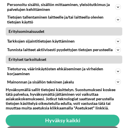
rahasalkun Henry-
Personoitu sisältö, sisällön mittaaminen, yleisötutkimus ja
miljonääriltä
palvelujen kehittäminen
Tietojen tallentaminen laitteelle ja/tai laitteella olevien
Tiesitkö? Martina Aitolehden
tietojen käyttö
isäpuoli on tämä suosittu
laulaja
Erityisominaisuudet
Tarkkojen sijaintitietojen käyttäminen
Luetuimmat: Aarne Pelkonen
ja Noora Louhimo vihdoinkin
Tunnista laitteet aktiivisesti pyydettyjen tietojen perusteella
yhdessä - Tätä moni jo odotti
Erityiset tarkoitukset
Danny, 83, teki yllättävän
Tietoturva, väärinkäytösten ehkäiseminen ja virheiden
teon - Missä on 25-vuotias
korjaaminen
Helmi Loukasmäki?
Mainonnan ja sisällön tekninen jakelu
Kun yksi kauhallinen ei riitä...
Hyväksymällä sallit tietojesi käsittelyn. Suostumuksesi koskee
Tämä helppo arkiruoka ei jää
tätä palvelua, hyväksymättä jättäminen voi vaikuttaa
syömättä!
asiakaskokemukseesi. Jotkut teknologiat saattavat perustella
tietojen käsittelyä oikeutetulla edulla, voit vastustaa tätä tai
muuttaa muita asetuksia klikkaamalla "Asetukset" linkkiä.
Hyväksy kaikki