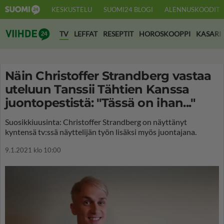
KESKUSTELU
SUOMI24 BLOGI
ALENNUSKOODIT
Suomi24 Viihde
TV
LEFFAT
RESEPTIT
HOROSKOOPPI
KASARI
Näin Christoffer Strandberg vastaa
uteluun Tanssii Tähtien Kanssa
juontopestistä: "Tässä on ihan..."
Suosikkiuusinta: Christoffer Strandberg on näyttänyt
kyntensä tv:ssä näyttelijän työn lisäksi myös juontajana.
9.1.2021 klo 10:00