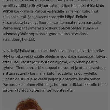
tutuilla vesillä ja siirtyä juontajaksi. Olen tepastellut
Barbi de
Voron
korkkareilla Putous-estradilla ja melkein tuhonnut
nilkkani niissä. Sen jälkeen tepastelin
Nöpö-Felixin
kissasukissa ja vienyt Suomen vanhemmat raivon partaalle.
Viimeisimpänä jämerästi polkenut
Salon Seijan
istuma- ja
seisomatyöhön sopivissa ergonomisissa crocseissa,
Strandberg heittää.
Näyttelijä jatkaa uuden pestinsä kuvailua kenkävertauksella:
-Nyt on aika vetää päälle ohjelman juontajan saappaat. Toivon,
että Putouksesta ja eletystä on hyötyä, kun tähän pestiin
ryhdyn. Tiedostan, että saappaat on suuret ja otan ne vastaan
erittäin suurella kunnialla, kiitollisuudella ja nöyryydellä.
Haaste on suuri ja se vaatii paljon juontajalta, koska onhan
Putous aikamoinen viihteen ja huumorin tilkkutäkki, niin tämä
siirtymä tuntuu kuitenkin tosi luontevalta.