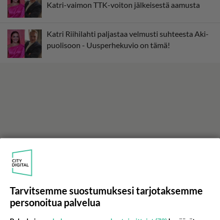
Katri-vaimon TTK-voiton jälkeisestä aamusta
Katri Riihilahti paljastaa velmusti suhteesta Aki-
puolisoon - Uusperhekuvio on tämä!
Tarvitsemme suostumuksesi tarjotaksemme
personoitua palvelua