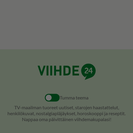
Tumma teema
TV-maailman tuoreet uutiset, starojen haastattelut,
henkilökuvat, nostalgiapläjäykset, horoskooppi ja reseptit.
Nappaa oma päivittäinen viihdemakupalasi!