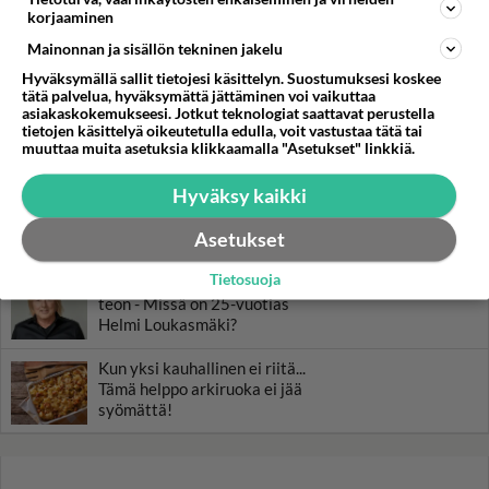
Muistatko? Kädestä suuhun
korjaaminen
elävä Satu sai jättimäisen
Mainonnan ja sisällön tekninen jakelu
rahasalkun Henry-
miljonääriltä
Hyväksymällä sallit tietojesi käsittelyn. Suostumuksesi koskee
tätä palvelua, hyväksymättä jättäminen voi vaikuttaa
Tiesitkö? Martina Aitolehden
asiakaskokemukseesi. Jotkut teknologiat saattavat perustella
tietojen käsittelyä oikeutetulla edulla, voit vastustaa tätä tai
isäpuoli on tämä suosittu
muuttaa muita asetuksia klikkaamalla "Asetukset" linkkiä.
laulaja
Hyväksy kaikki
Luetuimmat: Aarne Pelkonen
ja Noora Louhimo vihdoinkin
Asetukset
yhdessä - Tätä moni jo odotti
Tietosuoja
Danny, 83, teki yllättävän
teon - Missä on 25-vuotias
Helmi Loukasmäki?
Kun yksi kauhallinen ei riitä...
Tämä helppo arkiruoka ei jää
syömättä!