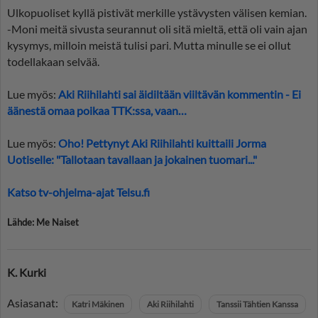
Ulkopuoliset kyllä pistivät merkille ystävysten välisen kemian.
-Moni meitä sivusta seurannut oli sitä mieltä, että oli vain ajan
kysymys, milloin meistä tulisi pari. Mutta minulle se ei ollut
todellakaan selvää.
Lue myös:
Aki Riihilahti sai äidiltään viiltävän kommentin - Ei
äänestä omaa poikaa TTK:ssa, vaan…
Lue myös:
Oho! Pettynyt Aki Riihilahti kuittaili Jorma
Uotiselle: "Tallotaan tavallaan ja jokainen tuomari..."
Katso tv-ohjelma-ajat Telsu.fi
Lähde: Me Naiset
K. Kurki
Asiasanat:
Katri Mäkinen
Aki Riihilahti
Tanssii Tähtien Kanssa