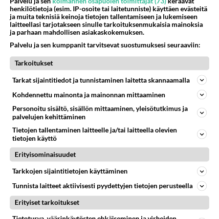
Palvelu ja sen
kolmannen osapuolen toimittajat (73)
keräävät
henkilötietoja (esim. IP-osoite tai laitetunniste) käyttäen evästeitä
ja muita teknisiä keinoja tietojen tallentamiseen ja lukemiseen
laitteellasi tarjotakseen sinulle tarkoituksenmukaisia mainoksia
ja parhaan mahdollisen asiakaskokemuksen.
Palvelu ja sen kumppanit tarvitsevat suostumuksesi seuraaviin:
Tarkoitukset
Tarkat sijaintitiedot ja tunnistaminen laitetta skannaamalla
Kohdennettu mainonta ja mainonnan mittaaminen
Personoitu sisältö, sisällön mittaaminen, yleisötutkimus ja
palvelujen kehittäminen
Tietojen tallentaminen laitteelle ja/tai laitteella olevien
tietojen käyttö
Erityisominaisuudet
Tarkkojen sijaintitietojen käyttäminen
Tunnista laitteet aktiivisesti pyydettyjen tietojen perusteella
Erityiset tarkoitukset
LUETUIMMAT
Tietoturva, väärinkäytösten ehkäiseminen ja virheiden