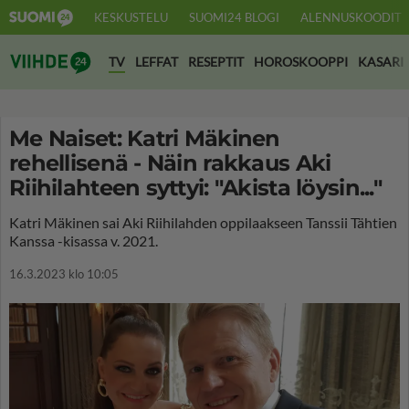
KESKUSTELU
SUOMI24 BLOGI
ALENNUSKOODIT
Suomi24 Viihde
TV
LEFFAT
RESEPTIT
HOROSKOOPPI
KASARI
Me Naiset: Katri Mäkinen
rehellisenä - Näin rakkaus Aki
Riihilahteen syttyi: "Akista löysin..."
Katri Mäkinen sai Aki Riihilahden oppilaakseen Tanssii Tähtien
Kanssa -kisassa v. 2021.
16.3.2023 klo 10:05