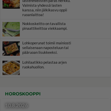
lastenmielisten paras herkku.
Valmista yhdessä lasten
kanssa, niin jälkikasvu oppii
ruoanlaittoa!
Nokkoskeitto on tavallista
pinaattikeittoa viekkaampi.
Lohkoperunat toimii mainiosti
sellaisenaan naposteluun tai
pääruoan lisukkeeksi.
Lohilaatikko pelastaa arjen
ruokahuollon.
HOROSKOOPPI
10.8.2026