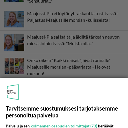
"Sensuuria..."
Maajussi-Pia ei löytänyt rakkautta tosi-tv:ssä -
Paljastus Maajussille morsian -kulisseista!
Maajussi-Pia sai isältä ja äidiltä tärkeän neuvon
miesasioihin tv:ssä: "Muista olla..."
Onko oikein? Kaikki naiset "jäivät rannalle"
Maajussille morsian -pääsarjasta - He ovat
mukana!
Shokkiuutinen! Maajussille morsian
suosikkirealityssä varsin erikoinen ratkaisu -
Tämä hämmästyttää!
Tarvitsemme suostumuksesi tarjotaksemme
personoitua palvelua
Palvelu ja sen
kolmannen osapuolen toimittajat (73)
keräävät