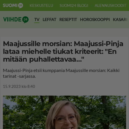
KESKUSTELU
SUOMI24 BLOGI
ALENNUSKOODIT
Suomi24 Viihde
TV
LEFFAT
RESEPTIT
HOROSKOOPPI
KASARI
Maajussille morsian: Maajussi-Pinja
lataa miehelle tiukat kriteerit: "En
mitään puhallettavaa…"
Maajussi-Pinja etsii kumppania Maajussille morsian: Kaikki
tarinat -sarjassa.
15.9.2023 klo 8:40