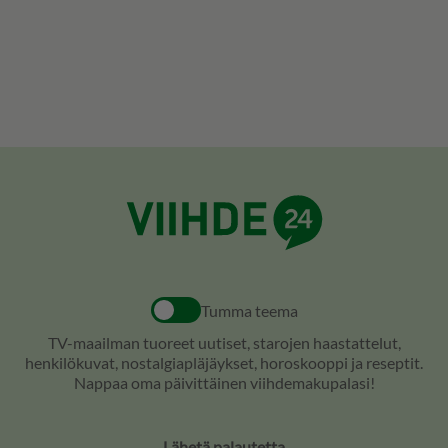
Tumma teema
TV-maailman tuoreet uutiset, starojen haastattelut,
henkilökuvat, nostalgiapläjäykset, horoskooppi ja reseptit.
Nappaa oma päivittäinen viihdemakupalasi!
Lähetä palautetta