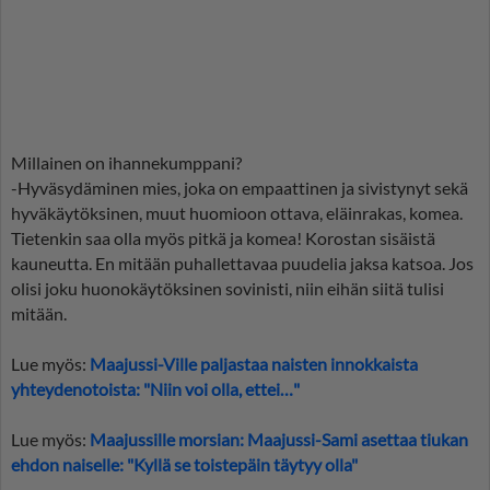
Millainen on ihannekumppani?
-Hyväsydäminen mies, joka on empaattinen ja sivistynyt sekä
hyväkäytöksinen, muut huomioon ottava, eläinrakas, komea.
Tietenkin saa olla myös pitkä ja komea! Korostan sisäistä
kauneutta. En mitään puhallettavaa puudelia jaksa katsoa. Jos
olisi joku huonokäytöksinen sovinisti, niin eihän siitä tulisi
mitään.
Lue myös:
Maajussi-Ville paljastaa naisten innokkaista
yhteydenotoista: "Niin voi olla, ettei…"
Lue myös:
Maajussille morsian: Maajussi-Sami asettaa tiukan
ehdon naiselle: "Kyllä se toistepäin täytyy olla"