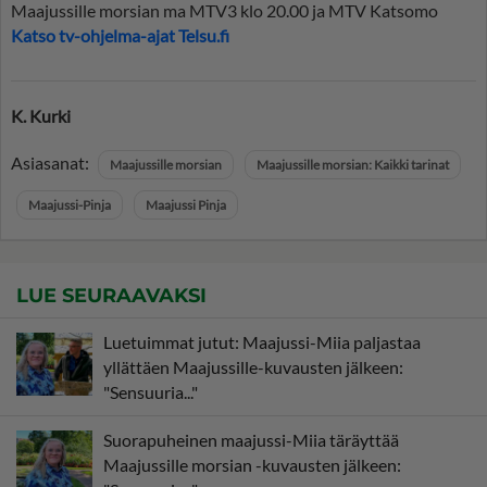
Maajussille morsian ma MTV3 klo 20.00 ja MTV Katsomo
Katso tv-ohjelma-ajat Telsu.fi
K. Kurki
Asiasanat:
Maajussille morsian
Maajussille morsian: Kaikki tarinat
Maajussi-Pinja
Maajussi Pinja
LUE SEURAAVAKSI
Luetuimmat jutut: Maajussi-Miia paljastaa
yllättäen Maajussille-kuvausten jälkeen:
"Sensuuria..."
Suorapuheinen maajussi-Miia täräyttää
Maajussille morsian -kuvausten jälkeen: