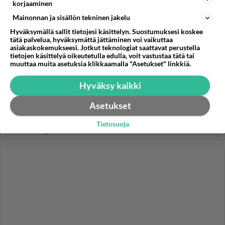
laulaja
korjaaminen
Mainonnan ja sisällön tekninen jakelu
Kun yksi kauhallinen ei riitä...
Hyväksymällä sallit tietojesi käsittelyn. Suostumuksesi koskee
Tämä helppo arkiruoka ei jää
tätä palvelua, hyväksymättä jättäminen voi vaikuttaa
syömättä!
asiakaskokemukseesi. Jotkut teknologiat saattavat perustella
tietojen käsittelyä oikeutetulla edulla, voit vastustaa tätä tai
Ikäviä uutisia Elämäni biisi -
muuttaa muita asetuksia klikkaamalla "Asetukset" linkkiä.
suosikkisarjasta - Monelle tv-
katsojalle iso pettymys
Hyväksy kaikki
Uusi Beck-elokuva nyt
Asetukset
kotisohvalta katsottavana -
Ikävä tilanne osalle
Tietosuoja
porukkaa...