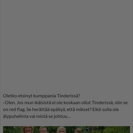
Oletko etsinyt kumppania Tinderissä?
-Olen. Jos mun ikäisistä ei ole koskaan ollut Tinderissä, niin se
on red flag. Se herättää epäilyä, että mikset? Eikö sulla ole
älypuhelinta vai mistä se johtuu…