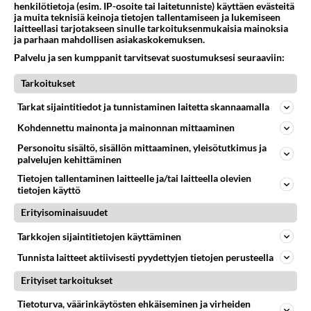
henkilötietoja (esim. IP-osoite tai laitetunniste) käyttäen evästeitä
ja muita teknisiä keinoja tietojen tallentamiseen ja lukemiseen
laitteellasi tarjotakseen sinulle tarkoituksenmukaisia mainoksia
ja parhaan mahdollisen asiakaskokemuksen.
Palvelu ja sen kumppanit tarvitsevat suostumuksesi seuraaviin:
Tarkoitukset
Tarkat sijaintitiedot ja tunnistaminen laitetta skannaamalla
Kohdennettu mainonta ja mainonnan mittaaminen
Personoitu sisältö, sisällön mittaaminen, yleisötutkimus ja
palvelujen kehittäminen
Tietojen tallentaminen laitteelle ja/tai laitteella olevien
tietojen käyttö
LUETUIMMAT
Erityisominaisuudet
Muistatko? Kädestä suuhun
Tarkkojen sijaintitietojen käyttäminen
elävä Satu sai jättimäisen
rahasalkun Henry-
Tunnista laitteet aktiivisesti pyydettyjen tietojen perusteella
miljonääriltä
Erityiset tarkoitukset
Tiesitkö? Martina Aitolehden
isäpuoli on tämä suosittu
Tietoturva, väärinkäytösten ehkäiseminen ja virheiden