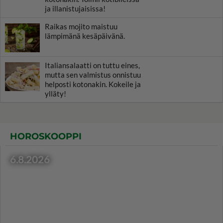
ja illanistujaisissa!
Raikas mojito maistuu
lämpimänä kesäpäivänä.
Italiansalaatti on tuttu eines,
mutta sen valmistus onnistuu
helposti kotonakin. Kokeile ja
ylläty!
HOROSKOOPPI
6.8.2026