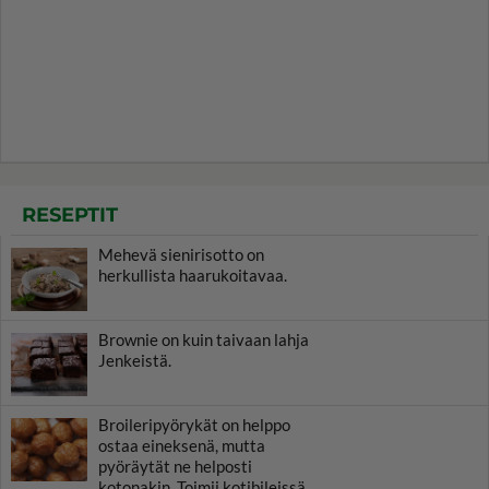
RESEPTIT
Mehevä sienirisotto on
herkullista haarukoitavaa.
Brownie on kuin taivaan lahja
Jenkeistä.
Broileripyörykät on helppo
ostaa eineksenä, mutta
pyöräytät ne helposti
kotonakin. Toimii kotibileissä