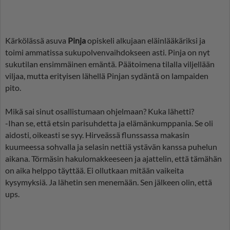
Kärkölässä asuva
Pinja
opiskeli alkujaan eläinlääkäriksi ja
toimi ammatissa sukupolvenvaihdokseen asti. Pinja on nyt
sukutilan ensimmäinen emäntä. Päätoimena tilalla viljellään
viljaa, mutta erityisen lähellä Pinjan sydäntä on lampaiden
pito.
Mikä sai sinut osallistumaan ohjelmaan? Kuka lähetti?
-Ihan se, että etsin parisuhdetta ja elämänkumppania. Se oli
aidosti, oikeasti se syy. Hirveässä flunssassa makasin
kuumeessa sohvalla ja selasin nettiä ystävän kanssa puhelun
aikana. Törmäsin hakulomakkeeseen ja ajattelin, että tämähän
on aika helppo täyttää. Ei ollutkaan mitään vaikeita
kysymyksiä. Ja lähetin sen menemään. Sen jälkeen olin, että
ups.