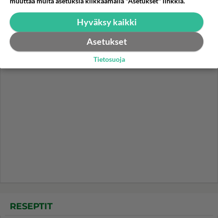
muuttaa muita asetuksia klikkaamalla "Asetukset" linkkiä.
Tämä helppo arkiruoka ei jää
syömättä!
Hyväksy kaikki
Asetukset
Tietosuoja
RESEPTIT