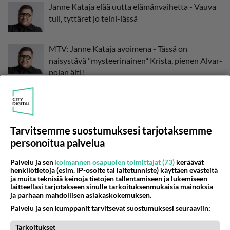
Janne Kataja elää uutta elämänvaihetta - Vauva
tuli, tyttäret jo teini-iässä
MTV: Janne Kataja avoimena - Tässä on
naisystävä "mysteerinainen" Krista, pienen Alvar-
pojan äiti!
Tarvitsemme suostumuksesi tarjotaksemme
personoitua palvelua
Palvelu ja sen
kolmannen osapuolen toimittajat (73)
keräävät
henkilötietoja (esim. IP-osoite tai laitetunniste) käyttäen evästeitä
ja muita teknisiä keinoja tietojen tallentamiseen ja lukemiseen
laitteellasi tarjotakseen sinulle tarkoituksenmukaisia mainoksia
ja parhaan mahdollisen asiakaskokemuksen.
Palvelu ja sen kumppanit tarvitsevat suostumuksesi seuraaviin:
Tarkoitukset