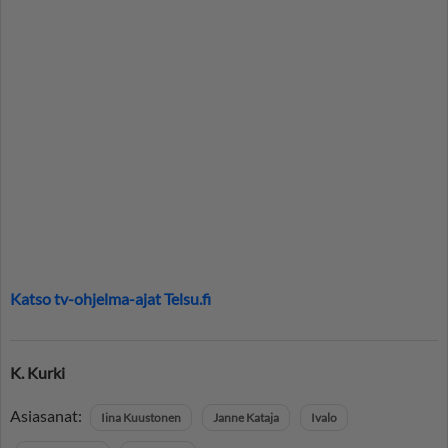
Katso tv-ohjelma-ajat Telsu.fi
K. Kurki
Asiasanat:
Iina Kuustonen
Janne Kataja
Ivalo