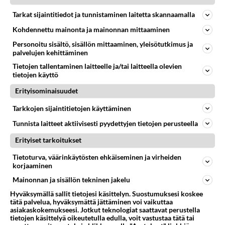
Tarkat sijaintitiedot ja tunnistaminen laitetta skannaamalla
Kohdennettu mainonta ja mainonnan mittaaminen
LUETUIMMAT
Personoitu sisältö, sisällön mittaaminen, yleisötutkimus ja
palvelujen kehittäminen
Muistatko? Kädestä suuhun
Tietojen tallentaminen laitteelle ja/tai laitteella olevien
elävä Satu sai jättimäisen
tietojen käyttö
rahasalkun Henry-
miljonääriltä
Erityisominaisuudet
Luetuimmat: Aarne Pelkonen
Tarkkojen sijaintitietojen käyttäminen
ja Noora Louhimo vihdoinkin
Tunnista laitteet aktiivisesti pyydettyjen tietojen perusteella
yhdessä - Tätä moni jo odotti
Erityiset tarkoitukset
Tiesitkö? Martina Aitolehden
isäpuoli on tämä suosittu
Tietoturva, väärinkäytösten ehkäiseminen ja virheiden
laulaja
korjaaminen
Mainonnan ja sisällön tekninen jakelu
Danny, 83, teki yllättävän
teon - Missä on 25-vuotias
Hyväksymällä sallit tietojesi käsittelyn. Suostumuksesi koskee
tätä palvelua, hyväksymättä jättäminen voi vaikuttaa
Helmi Loukasmäki?
asiakaskokemukseesi. Jotkut teknologiat saattavat perustella
tietojen käsittelyä oikeutetulla edulla, voit vastustaa tätä tai
Kun yksi kauhallinen ei riitä...