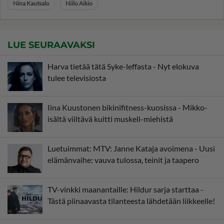
Nina Kautsalo
Niilo Aikio
LUE SEURAAVAKSI
Harva tietää tätä Syke-leffasta - Nyt elokuva
tulee televisiosta
Iina Kuustonen bikinifitness-kuosissa - Mikko-
isältä viiltävä kuitti muskeli-miehistä
Luetuimmat: MTV: Janne Kataja avoimena - Uusi
elämänvaihe: vauva tulossa, teinit ja taapero
TV-vinkki maanantaille: Hildur sarja starttaa -
Tästä piinaavasta tilanteesta lähdetään liikkeelle!