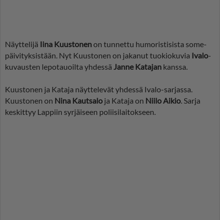
Näyttelijä
Iina Kuustonen
on tunnettu humoristisista some-
päivityksistään. Nyt Kuustonen on jakanut tuokiokuvia
Ivalo
-
kuvausten lepotauoilta yhdessä
Janne Katajan
kanssa.
Kuustonen ja Kataja näyttelevät yhdessä Ivalo-sarjassa.
Kuustonen on
Nina Kautsalo
ja Kataja on
Niilo Aikio
. Sarja
keskittyy Lappiin syrjäiseen poliisilaitokseen.