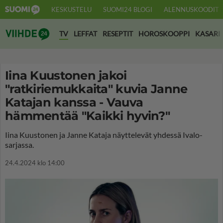
KESKUSTELU
SUOMI24 BLOGI
ALENNUSKOODIT
Suomi24 Viihde
TV
LEFFAT
RESEPTIT
HOROSKOOPPI
KASARI
Iina Kuustonen jakoi
"ratkiriemukkaita" kuvia Janne
Katajan kanssa - Vauva
hämmentää "Kaikki hyvin?"
Iina Kuustonen ja Janne Kataja näyttelevät yhdessä Ivalo-
sarjassa.
24.4.2024 klo 14:00