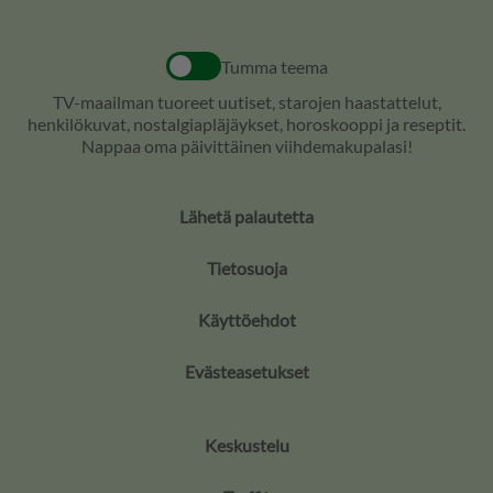
Tumma teema
TV-maailman tuoreet uutiset, starojen haastattelut,
henkilökuvat, nostalgiapläjäykset, horoskooppi ja reseptit.
Nappaa oma päivittäinen viihdemakupalasi!
Lähetä palautetta
Tietosuoja
Käyttöehdot
Evästeasetukset
Keskustelu