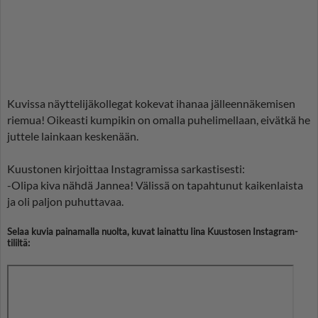
Kuvissa näyttelijäkollegat kokevat ihanaa jälleennäkemisen
riemua! Oikeasti kumpikin on omalla puhelimellaan, eivätkä he
juttele lainkaan keskenään.
Kuustonen kirjoittaa Instagramissa sarkastisesti:
-Olipa kiva nähdä Jannea! Välissä on tapahtunut kaikenlaista
ja oli paljon puhuttavaa.
Selaa kuvia painamalla nuolta, kuvat lainattu Iina Kuustosen Instagram-
tililtä: