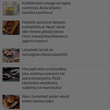
Kotitekoinen sinappi on nopea
valmistaa. Anna lahjaksi
kauniissa purkissa!
Falafelit paistuvat helposti
kotikeittiössä. Nauti nämä
idän ihmeet pitkäjyväisen
riisin, tomaattikastikkeen ja
jogurtin kanssa!
Lämpimät leivät on
nostalginen illanistujaishitti.
Marjapiirakka on klassikko,
joka onnistuu tuoreista tai
pakastemarjoista. Pistä
täytteeksi mustikoita,
vadelmia tai mansikoita!
Nam, itsetehdyt pullat vievät
kielen mennessään!