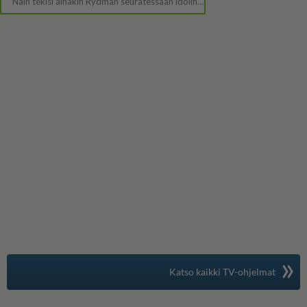
»
Suomen suosituin
Katso kaikki TV-ohjelmat
TV-opas