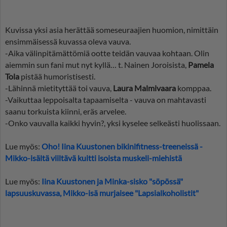
Kuvissa yksi asia herättää someseuraajien huomion, nimittäin
ensimmäisessä kuvassa oleva vauva.
-Aika välinpitämättömiä ootte teidän vauvaa kohtaan. Olin
aiemmin sun fani mut nyt kyllä… t. Nainen Joroisista,
Pamela
Tola
pistää humoristisesti.
-Lähinnä mietityttää toi vauva,
Laura Malmivaara
komppaa.
-Vaikuttaa leppoisalta tapaamiselta - vauva on mahtavasti
saanu torkuista kiinni, eräs arvelee.
-Onko vauvalla kaikki hyvin?, yksi kyselee selkeästi huolissaan.
Lue myös:
Oho! Iina Kuustonen bikinifitness-treeneissä -
Mikko-isältä viiltävä kuitti isoista muskeli-miehistä
Lue myös:
Iina Kuustonen ja Minka-sisko "söpössä"
lapsuuskuvassa, Mikko-isä murjaisee "Lapsialkoholistit"