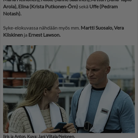
Arola), Elina (Krista Putkonen-Örn)
sekä
Uffe (Pedram
Notash).
Syke-elokuvassa nähdään myös mm.
Martti Suosalo, Vera
Kiiskinen
ja
Ernest Lawson.
Iiris ja Anton. Kuva: Jani Viitala/Nelonen.