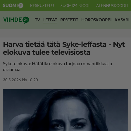
KESKUSTELU
SUOMI24 BLOGI
ALENNUSKOODIT
Suomi24 Viihde
TV
LEFFAT
RESEPTIT
HOROSKOOPPI
KASARI
Harva tietää tätä Syke-leffasta - Nyt
elokuva tulee televisiosta
Syke-elokuva: Hätätila elokuva tarjoaa romantiikkaa ja
draamaa.
30.5.2026 klo 10:20