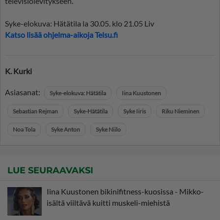
televisiolevitykseen.
Syke-elokuva: Hätätila la 30.05. klo 21.05 Liv
Katso lisää ohjelma-aikoja Telsu.fi
K. Kurki
Asiasanat:
Syke-elokuva: Hätätila
Iina Kuustonen
Sebastian Rejman
Syke-Hätätila
Syke Iiris
Riku Nieminen
Noa Tola
Syke Anton
Syke Niilo
LUE SEURAAVAKSI
Iina Kuustonen bikinifitness-kuosissa - Mikko-
isältä viiltävä kuitti muskeli-miehistä