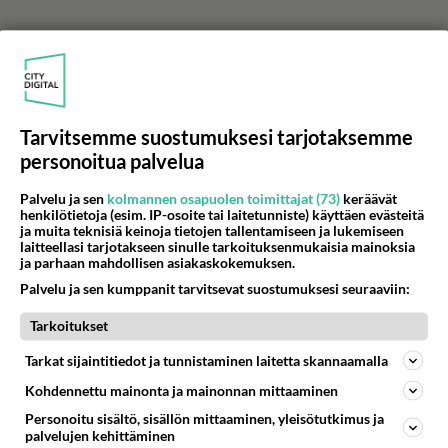
Tarvitsemme suostumuksesi tarjotaksemme
personoitua palvelua
Palvelu ja sen
kolmannen osapuolen toimittajat (73)
keräävät
henkilötietoja (esim. IP-osoite tai laitetunniste) käyttäen evästeitä
ja muita teknisiä keinoja tietojen tallentamiseen ja lukemiseen
laitteellasi tarjotakseen sinulle tarkoituksenmukaisia mainoksia
ja parhaan mahdollisen asiakaskokemuksen.
Palvelu ja sen kumppanit tarvitsevat suostumuksesi seuraaviin:
Tarkoitukset
LUETUIMMAT
Tarkat sijaintitiedot ja tunnistaminen laitetta skannaamalla
Muistatko? Kädestä suuhun
elävä Satu sai jättimäisen
Kohdennettu mainonta ja mainonnan mittaaminen
rahasalkun Henry-
Personoitu sisältö, sisällön mittaaminen, yleisötutkimus ja
miljonääriltä
palvelujen kehittäminen