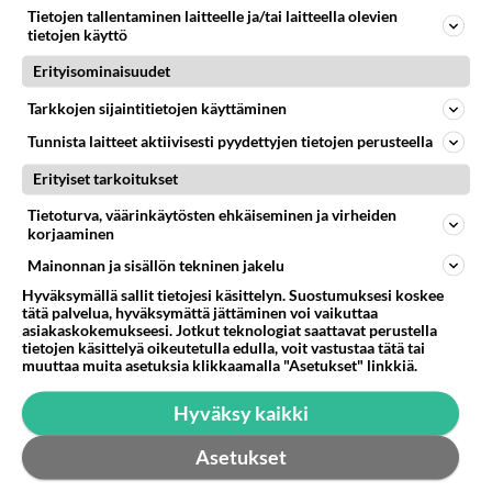
Tiesitkö? Martina Aitolehden
Tietojen tallentaminen laitteelle ja/tai laitteella olevien
isäpuoli on tämä suosittu
tietojen käyttö
laulaja
Erityisominaisuudet
Luetuimmat: Aarne Pelkonen
Tarkkojen sijaintitietojen käyttäminen
ja Noora Louhimo vihdoinkin
yhdessä - Tätä moni jo odotti
Tunnista laitteet aktiivisesti pyydettyjen tietojen perusteella
Erityiset tarkoitukset
Danny, 83, teki yllättävän
teon - Missä on 25-vuotias
Tietoturva, väärinkäytösten ehkäiseminen ja virheiden
Helmi Loukasmäki?
korjaaminen
Mainonnan ja sisällön tekninen jakelu
Kun yksi kauhallinen ei riitä...
Tämä helppo arkiruoka ei jää
Hyväksymällä sallit tietojesi käsittelyn. Suostumuksesi koskee
syömättä!
tätä palvelua, hyväksymättä jättäminen voi vaikuttaa
asiakaskokemukseesi. Jotkut teknologiat saattavat perustella
tietojen käsittelyä oikeutetulla edulla, voit vastustaa tätä tai
muuttaa muita asetuksia klikkaamalla "Asetukset" linkkiä.
Hyväksy kaikki
Asetukset