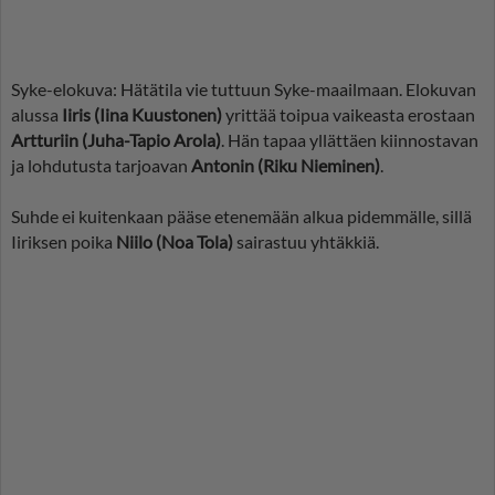
Syke-elokuva: Hätätila vie tuttuun Syke-maailmaan. Elokuvan
alussa
Iiris (Iina Kuustonen)
yrittää toipua vaikeasta erostaan
Artturiin (Juha-Tapio Arola)
. Hän
tapaa yllättäen kiinnostavan
ja lohdutusta tarjoavan
Antonin (Riku Nieminen)
.
Suhde ei kuitenkaan pääse etenemään alkua pidemmälle, sillä
Iiriksen poika
Niilo (Noa Tola)
sairastuu yhtäkkiä.