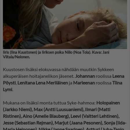
Iiris (Iina Kuustonen) ja Iiriksen poika Niilo (Noa Tola). Kuva: Jani
Viitala/Nelonen.
Kuustosen lisäksi elokuvassa nähdään muutkin Sykkeen
alkuperäisen hoitajanelikon jäsenet.
Johannan
roolissa
Leena
Pöysti
,
Lenitana Lena Meriläinen
ja
Marleenan
roolissa
Tiina
Lymi
.
Mukana on lisäksi monta tuttua Syke-hahmoa:
Holopainen
(Jarkko Niemi), Max (Antti Luusuaniemi), Ilmari (Matti
Ristinen), Aino (Amelie Blauberg), Leevi (Valtteri Lehtinen),
Jesse (Sebastian Rejman), Marjut (Jaana Pesonen), Sonja (Iida-
Maria Heinonen), Nikke (Janne Saarinen), Artturi (Juha-Tapio