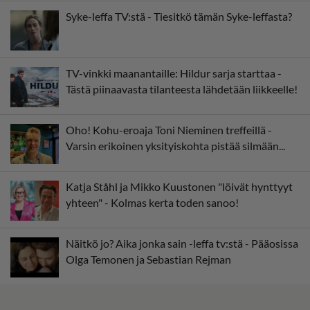
Syke-leffa TV:stä - Tiesitkö tämän Syke-leffasta?
TV-vinkki maanantaille: Hildur sarja starttaa -
Tästä piinaavasta tilanteesta lähdetään liikkeelle!
Oho! Kohu-eroaja Toni Nieminen treffeillä -
Varsin erikoinen yksityiskohta pistää silmään...
Katja Ståhl ja Mikko Kuustonen "löivät hynttyyt
yhteen" - Kolmas kerta toden sanoo!
Näitkö jo? Aika jonka sain -leffa tv:stä - Pääosissa
Olga Temonen ja Sebastian Rejman