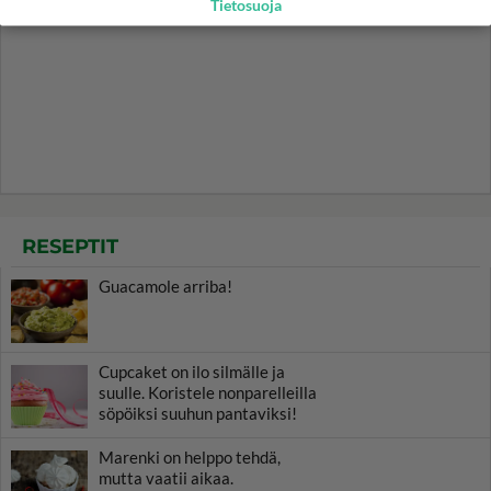
Tietosuoja
RESEPTIT
Guacamole arriba!
Cupcaket on ilo silmälle ja
suulle. Koristele nonparelleilla
söpöiksi suuhun pantaviksi!
Marenki on helppo tehdä,
mutta vaatii aikaa.