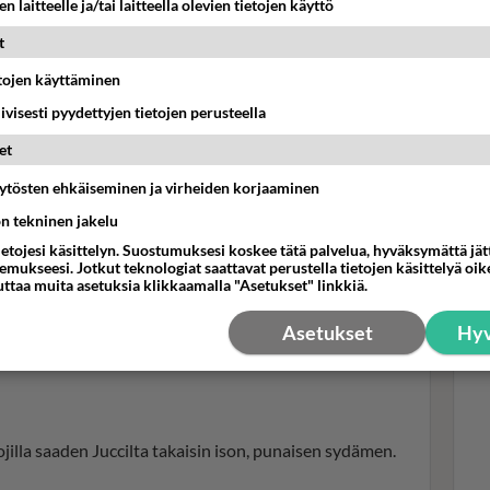
n laitteelle ja/tai laitteella olevien tietojen käyttö
t
etojen käyttäminen
TV-
bot
iivisesti pyydettyjen tietojen perusteella
Coo
et
kar
äytösten ehkäiseminen ja virheiden korjaaminen
ön tekninen jakelu
än tekee peltotöitä traktorilla. Hän kirjoittaa
ietojesi käsittelyn. Suostumuksesi koskee tätä palvelua, hyväksymättä jä
mukseesi. Jotkut teknologiat saattavat perustella tietojen käsittelyä oike
uttaa muita asetuksia klikkaamalla "Asetukset" linkkiä.
 mukava pehmee paikka mistä on hyvä lähtee kasvaan.
Asetukset
Hyv
yilevät kasvot sydämillä -emojilla ja kirjoittaa
jilla saaden Juccilta takaisin ison, punaisen sydämen.