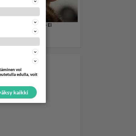
leffa: American Hustle - Ei
oxia, vaan permiksiä -
leimmat discosiskot ja
jut kuvissa
ttäminen voi
utetulla edulla, voit
äksy kaikki