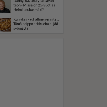
Danny, 83, teki yllättävän
teon - Missä on 25-vuotias
Helmi Loukasmäki?
Kun yksi kauhallinen ei riitä...
Tämä helppo arkiruoka ei jää
syömättä!