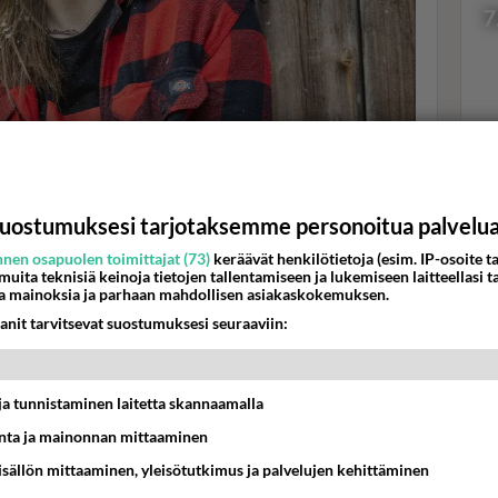
7
vi, Nelonen
Val
a tarjoamassa heräävälle Juccille aamukahvia. Jucci
hor
"-sanalla.
uostumuksesi tarjotaksemme personoitua palvelu
nen osapuolen toimittajat (73)
keräävät henkilötietoja (esim. IP-osoite ta
K
yhdessä - Onko tämä sitä miltä näyttää?
 muita teknisiä keinoja tietojen tallentamiseen ja lukemiseen laitteellasi t
a mainoksia ja parhaan mahdollisen asiakaskokemuksen.
anit tarvitsevat suostumuksesi seuraaviin:
t ja tunnistaminen laitetta skannaamalla
ta ja mainonnan mittaaminen
sisällön mittaaminen, yleisötutkimus ja palvelujen kehittäminen