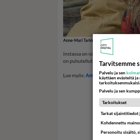
Anne-Mari Tarkkio, kuva: Alpertti Rieskjär
Instassa on nähty mm. video Amskist
on puhutellut kahvintarjoajaa "kulta
Tarvitsemme s
Palvelu ja sen
kolman
Lue myös:
Amski ja Jucci Hellström 
käyttäen evästeitä ja
tarkoituksenmukaisi
Palvelu ja sen kumpp
Tarkoitukset
Tarkat sijaintitiedo
Kohdennettu mainon
Personoitu sisältö, 