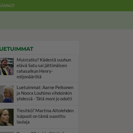
ÄÄNNÖT
UETUIMMAT
Muistatko? Kädestä suuhun
elävä Satu sai jättimäisen
rahasalkun Henry-
miljonääriltä
Luetuimmat: Aarne Pelkonen
ja Noora Louhimo vihdoinkin
yhdessä - Tätä moni jo odotti
Tiesitkö? Martina Aitolehden
isäpuoli on tämä suosittu
laulaja