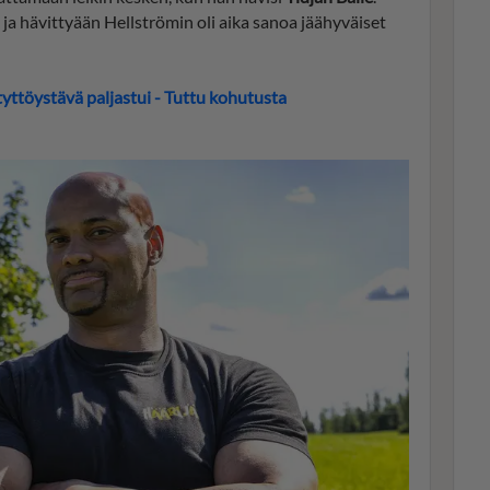
a ja hävittyään Hellströmin oli aika sanoa jäähyväiset
yttöystävä paljastui - Tuttu kohutusta