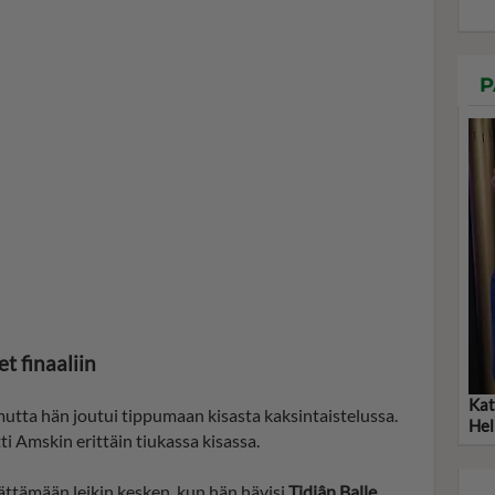
P
t finaaliin
Kat
mutta hän joutui tippumaan kisasta kaksintaistelussa.
Hel
tti Amskin erittäin tiukassa kisassa.
jättämään leikin kesken, kun hän hävisi
Tidjân Balle
.