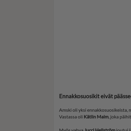
Ennakkosuosikit eivät päässee
Amski oli yksi ennakkosuosikeista, 
Vastassa oli
Kätlin Malm
, joka päihi
Myös vahva
Jucci Hellström
joutui 