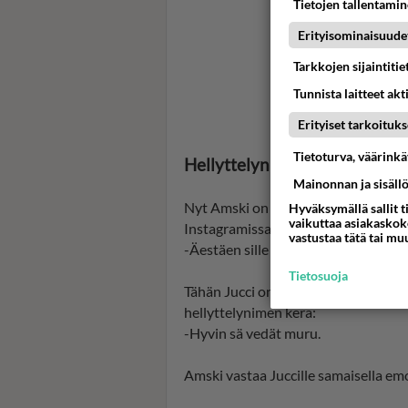
Tietojen tallentamine
Erityisominaisuude
Tarkkojen sijaintiti
Tunnista laitteet akt
Erityiset tarkoituks
Tietoturva, väärink
Hellyttelynimi ja sydämiä
Mainonnan ja sisäll
Nyt Amski on jakanut videon, jossa h
Hyväksymällä sallit t
vaikuttaa asiakaskoke
Instagramissa:
vastustaa tätä tai mu
-Äestäen sille siemenelle semmone
Tietosuoja
Tähän Jucci on kommentoinut mm. hym
hellyttelynimen kera:
-Hyvin sä vedät muru.
Amski vastaa Juccille samaisella emo