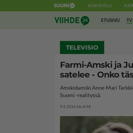
KESKUSTELU
SUO
Suomi24 Viihde
ETUSIVU
TV
TELEVISIO
Farmi-Amski ja Ju
satelee - Onko t
Amskidamski Anne-Mari Tarkkio 
Suomi -realityssä.
9.6.2026 klo 8:48