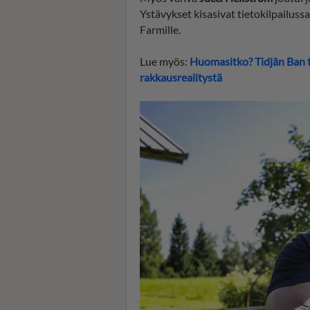
Ystävykset kisasivat tietokilpailuss
Farmille.
Lue myös:
Huomasitko? Tidjân Ban t
rakkausrealitystä