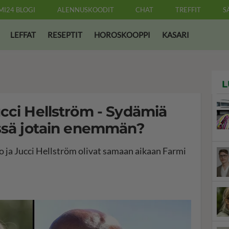
MI24 BLOGI
ALENNUSKOODIT
CHAT
TREFFIT
S
LEFFAT
RESEPTIT
HOROSKOOPPI
KASARI
L
cci Hellström - Sydämiä
ässä jotain enemmän?
ja Jucci Hellström olivat samaan aikaan Farmi