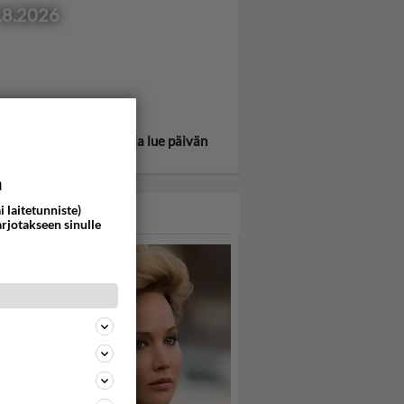
.8.2026
itse oma tähtimerkkisi ja lue päivän
oskooppi!
a
i laitetunniste)
ASARI
arjotakseen sinulle