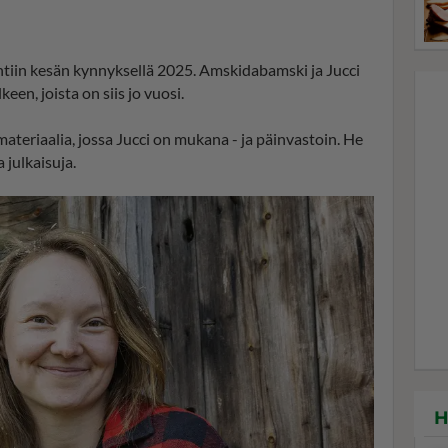
htiin kesän kynnyksellä 2025. Amskidabamski ja Jucci
een, joista on siis jo vuosi.
teriaalia, jossa Jucci on mukana - ja päinvastoin. He
julkaisuja.
H