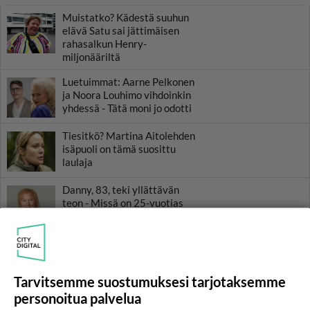
Muistatko? Kädestä suuhun
elävä Satu sai jättimäisen
rahasalkun Henry-
miljonääriltä
Luetuimmat: Aarne Pelkonen
ja Noora Louhimo vihdoinkin
yhdessä - Tätä moni jo odotti
Tiesitkö? Martina Aitolehden
isäpuoli on tämä suosittu
laulaja
Danny, 83, teki yllättävän
teon - Missä on 25-vuotias
Helmi Loukasmäki?
Kun yksi kauhallinen ei riitä...
Tämä helppo arkiruoka ei jää
syömättä!
Tarvitsemme suostumuksesi tarjotaksemme
personoitua palvelua