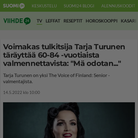
KESKUSTELU
SUOMI24 BLOGI
ALENNUSKOODIT
Suomi24 Viihde
TV
LEFFAT
RESEPTIT
HOROSKOOPPI
KASARI
Voimakas tulkitsija Tarja Turunen
täräyttää 60-84 -vuotiaista
valmennettavista: "Mä odotan..."
Tarja Turunen on yksi The Voice of Finland: Senior -
valmentajista.
14.5.2022 klo 10:00