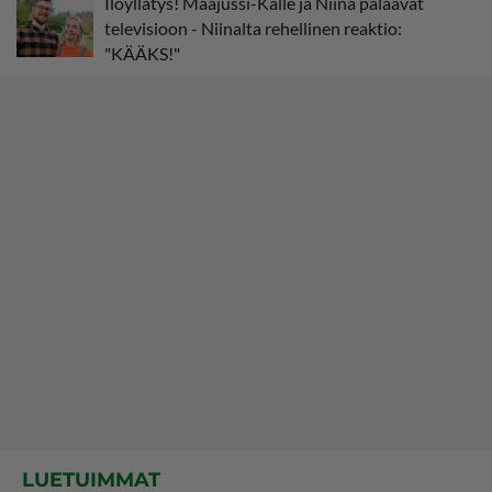
Iloyllätys! Maajussi-Kalle ja Niina palaavat
televisioon - Niinalta rehellinen reaktio:
"KÄÄKS!"
LUETUIMMAT