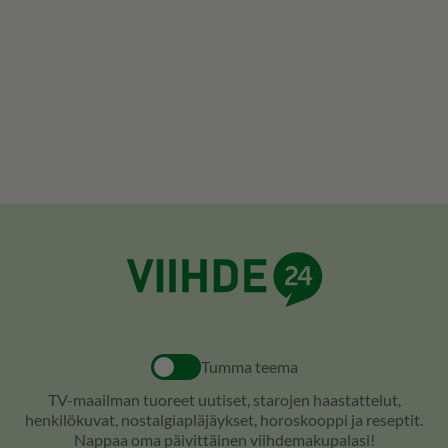
Tumma teema
TV-maailman tuoreet uutiset, starojen haastattelut,
henkilökuvat, nostalgiapläjäykset, horoskooppi ja reseptit.
Nappaa oma päivittäinen viihdemakupalasi!