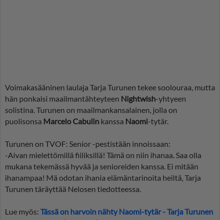
Voimakasääninen laulaja Tarja Turunen tekee soolouraa, mutta
hän ponkaisi maailmantähteyteen
Nightwish
-yhtyeen
solistina. Turunen on maailmankansalainen, jolla on
puolisonsa
Marcelo Cabulin
kanssa
Naomi
-tytär.
Turunen on TVOF: Senior -pestistään innoissaan:
-Aivan mielettömillä fiiliksillä! Tämä on niin ihanaa. Saa olla
mukana tekemässä hyvää ja senioreiden kanssa. Ei mitään
ihanampaa! Mä odotan ihania elämäntarinoita heiltä, Tarja
Turunen täräyttää Nelosen tiedotteessa.
Lue myös:
Tässä on harvoin nähty Naomi-tytär - Tarja Turunen