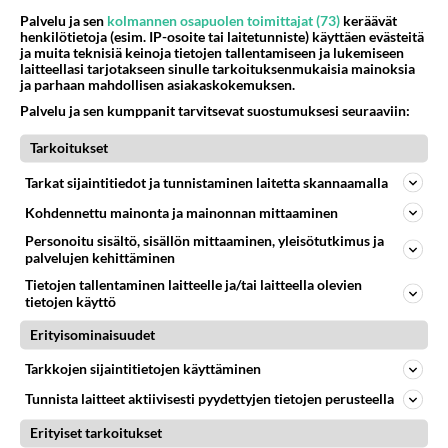
Palvelu ja sen
kolmannen osapuolen toimittajat (73)
keräävät
henkilötietoja (esim. IP-osoite tai laitetunniste) käyttäen evästeitä
ja muita teknisiä keinoja tietojen tallentamiseen ja lukemiseen
laitteellasi tarjotakseen sinulle tarkoituksenmukaisia mainoksia
ja parhaan mahdollisen asiakaskokemuksen.
Palvelu ja sen kumppanit tarvitsevat suostumuksesi seuraaviin:
Tarkoitukset
Tarkat sijaintitiedot ja tunnistaminen laitetta skannaamalla
Kohdennettu mainonta ja mainonnan mittaaminen
Personoitu sisältö, sisällön mittaaminen, yleisötutkimus ja
palvelujen kehittäminen
Tietojen tallentaminen laitteelle ja/tai laitteella olevien
tietojen käyttö
RESEPTIT
Erityisominaisuudet
Höyryävä glögi lämmittää
Tarkkojen sijaintitietojen käyttäminen
talvi-iltoina.
Tunnista laitteet aktiivisesti pyydettyjen tietojen perusteella
Erityiset tarkoitukset
Kreikkalainen salaatti vie