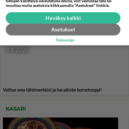
tietojen käsittelyä oikeutetulla edulla, voit vastustaa tätä tai
freesauksesta.
muuttaa muita asetuksia klikkaamalla "Asetukset" linkkiä.
Hyväksy kaikki
Asetukset
HOROSKOOPPI
Tietosuoja
9.8.2026
Valitse oma tähtimerkkisi ja lue päivän horoskooppi!
KASARI