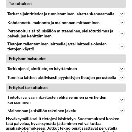
Tarkoitukset
Tarkat sijaintitiedot ja tunnistaminen laitetta skannaamalla
Kohdennettu mainonta ja mainonnan mittaaminen
RESEPTIT
Personoitu sisältö, sisällön mittaaminen, yleisötutkimus ja
Avocadorisotto vaatii hieman
palvelujen kehittäminen
kärsivällisyyttä, mutta
Tietojen tallentaminen laitteelle ja/tai laitteella olevien
lopussa kiitos seisoo.
tietojen käyttö
Italiansalaatti on tuttu eines,
Erityisominaisuudet
mutta sen valmistus onnistuu
Tarkkojen sijaintitietojen käyttäminen
helposti kotonakin. Kokeile ja
ylläty!
Tunnista laitteet aktiivisesti pyydettyjen tietojen perusteella
Suklaakeksit maistuvat niin
Erityiset tarkoitukset
hyviltä, että pellillinen menee
hetkessä!
Tietoturva, väärinkäytösten ehkäiseminen ja virheiden
korjaaminen
Piimäkakku - muistoja
Mainonnan ja sisällön tekninen jakelu
mummolasta!
Hyväksymällä sallit tietojesi käsittelyn. Suostumuksesi koskee
tätä palvelua, hyväksymättä jättäminen voi vaikuttaa
asiakaskokemukseesi. Jotkut teknologiat saattavat perustella
Kanakeitto saa makua