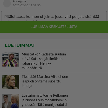
LUETUIMMAT
Muistatko? Kädestä suuhun
elävä Satu sai jättimäisen
rahasalkun Henry-
miljonääriltä
Tiesitkö? Martina Aitolehden
isäpuoli on tämä suosittu
laulaja
Luetuimmat: Aarne Pelkonen
ja Noora Louhimo vihdoinkin
yhdessä - Tätä moni jo odotti