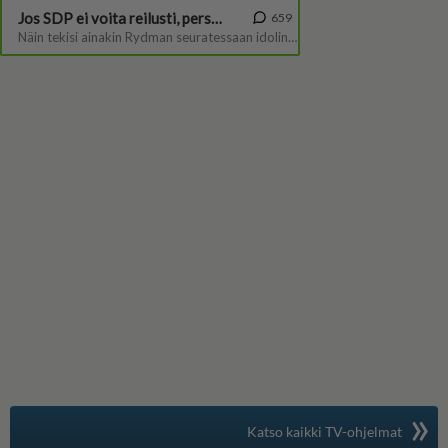
»
Suomen suosituin
Katso kaikki TV-ohjelmat
TV-opas