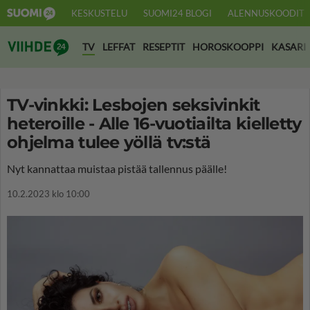
KESKUSTELU
SUOMI24 BLOGI
ALENNUSKOODIT
Suomi24 Viihde
TV
LEFFAT
RESEPTIT
HOROSKOOPPI
KASARI
TV-vinkki: Lesbojen seksivinkit
heteroille - Alle 16-vuotiailta kielletty
ohjelma tulee yöllä tv:stä
Nyt kannattaa muistaa pistää tallennus päälle!
10.2.2023 klo 10:00