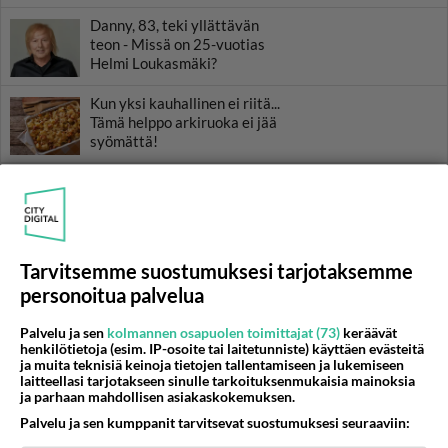
Danny, 83, teki yllättävän
teon - Missä on 25-vuotias
Helmi Loukasmäki?
Kun yksi kauhallinen ei riitä...
Tämä helppo arkiruoka ei jää
syömättä!
Tarvitsemme suostumuksesi tarjotaksemme
personoitua palvelua
Palvelu ja sen
kolmannen osapuolen toimittajat (73)
keräävät
henkilötietoja (esim. IP-osoite tai laitetunniste) käyttäen evästeitä
ja muita teknisiä keinoja tietojen tallentamiseen ja lukemiseen
laitteellasi tarjotakseen sinulle tarkoituksenmukaisia mainoksia
ja parhaan mahdollisen asiakaskokemuksen.
Palvelu ja sen kumppanit tarvitsevat suostumuksesi seuraaviin: