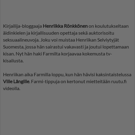
Kirjailija-bloggaaja
Henriikka Rönkkönen
on koulutukseltaan
äidinkielen ja kirjallisuuden opettaja sekä auktorisoitu
seksuaalineuvoja. Joku voi muistaa Henriikan Selviytyjät
Suomesta, jossa hän sairastui vakavasti ja joutui lopettamaan
kisan. Nyt hän haki Farmilta korjaavaa kokemusta tv-
kisailusta.
Henriikan aika Farmilla loppu, kun hän hävisi kaksintaistelussa
Ville Långille
. Farmi-tippuja on kertonut mietteitään ruutu.fi
videolla.