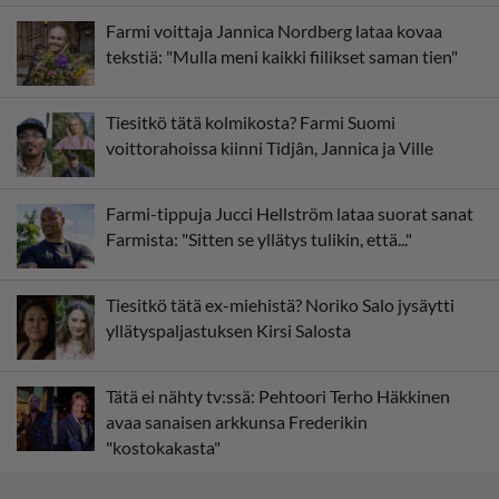
Farmi voittaja Jannica Nordberg lataa kovaa
tekstiä: "Mulla meni kaikki fiilikset saman tien"
Tiesitkö tätä kolmikosta? Farmi Suomi
voittorahoissa kiinni Tidjân, Jannica ja Ville
Farmi-tippuja Jucci Hellström lataa suorat sanat
Farmista: "Sitten se yllätys tulikin, että..."
Tiesitkö tätä ex-miehistä? Noriko Salo jysäytti
yllätyspaljastuksen Kirsi Salosta
Tätä ei nähty tv:ssä: Pehtoori Terho Häkkinen
avaa sanaisen arkkunsa Frederikin
"kostokakasta"