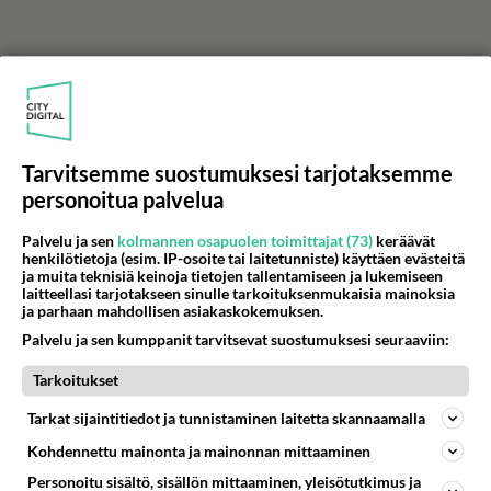
Tarvitsemme suostumuksesi tarjotaksemme
personoitua palvelua
Palvelu ja sen
kolmannen osapuolen toimittajat (73)
keräävät
henkilötietoja (esim. IP-osoite tai laitetunniste) käyttäen evästeitä
ja muita teknisiä keinoja tietojen tallentamiseen ja lukemiseen
laitteellasi tarjotakseen sinulle tarkoituksenmukaisia mainoksia
ja parhaan mahdollisen asiakaskokemuksen.
Palvelu ja sen kumppanit tarvitsevat suostumuksesi seuraaviin:
LUETUIMMAT
Tarkoitukset
Muistatko? Kädestä suuhun
Tarkat sijaintitiedot ja tunnistaminen laitetta skannaamalla
elävä Satu sai jättimäisen
Kohdennettu mainonta ja mainonnan mittaaminen
rahasalkun Henry-
miljonääriltä
Personoitu sisältö, sisällön mittaaminen, yleisötutkimus ja