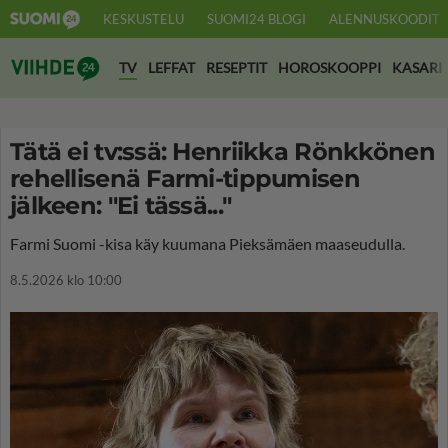
KESKUSTELU
SUOMI24 BLOGI
ALENNUSKOODIT
Suomi24 Viihde
TV
LEFFAT
RESEPTIT
HOROSKOOPPI
KASARI
Tätä ei tv:ssä: Henriikka Rönkkönen
rehellisenä Farmi-tippumisen
jälkeen: "Ei tässä..."
Farmi Suomi -kisa käy kuumana Pieksämäen maaseudulla.
8.5.2026 klo 10:00