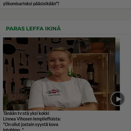
ylikomisarioksi pääsisikään"?
PARAS LEFFA IKINÄ
Tänään tv:stä yksi kokki
Linnea Vihosen lempileffoista:
"On ollut jostain syystä kova
intohimo..."