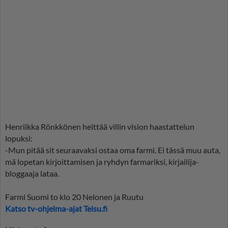
Henriikka Rönkkönen heittää villin vision haastattelun
lopuksi:
-Mun pitää sit seuraavaksi ostaa oma farmi. Ei tässä muu auta,
mä lopetan kirjoittamisen ja ryhdyn farmariksi, kirjailija-
bloggaaja lataa.
Farmi Suomi to klo 20 Nelonen ja Ruutu
Katso tv-ohjelma-ajat Telsu.fi