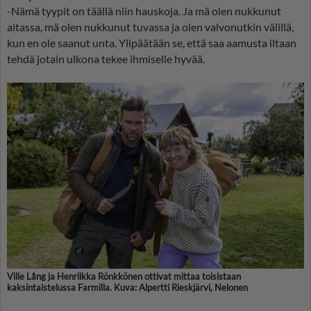
-Nämä tyypit on täällä niin hauskoja. Ja mä olen nukkunut
aitassa, mä olen nukkunut tuvassa ja olen valvonutkin välillä,
kun en ole saanut unta. Ylipäätään se, että saa aamusta iltaan
tehdä jotain ulkona tekee ihmiselle hyvää.
Ville Lång ja Henriikka Rönkkönen ottivat mittaa toisistaan
kaksintaistelussa Farmilla. Kuva: Alpertti Rieskjärvi, Nelonen