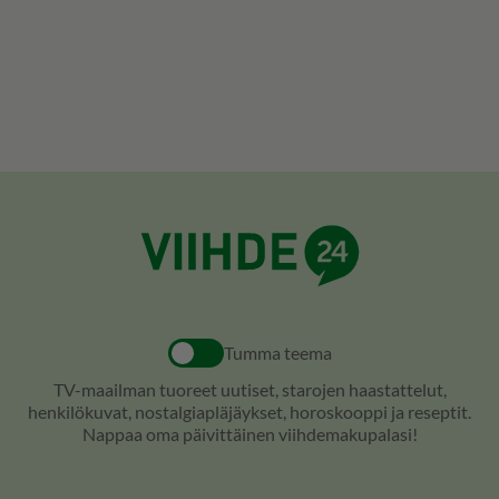
Tumma teema
TV-maailman tuoreet uutiset, starojen haastattelut,
henkilökuvat, nostalgiapläjäykset, horoskooppi ja reseptit.
Nappaa oma päivittäinen viihdemakupalasi!