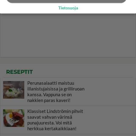
Tietosuoja
RESEPTIT
Perunasalaatti maistuu
illanistujaisissa ja grilliruoan
kanssa. Vappuna se on
nakkien paras kaveri!
Klassiset Lindströmin pihvit
saavat vahvan värinsä
punajuuresta. Voi mitä
herkkua kertakaikkiaan!