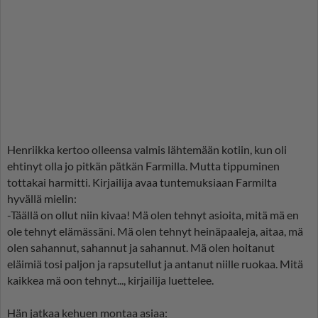
Henriikka kertoo olleensa valmis lähtemään kotiin, kun oli
ehtinyt olla jo pitkän pätkän Farmilla. Mutta tippuminen
tottakai harmitti. Kirjailija avaa tuntemuksiaan Farmilta
hyvällä mielin:
-Täällä on ollut niin kivaa! Mä olen tehnyt asioita, mitä mä en
ole tehnyt elämässäni. Mä olen tehnyt heinäpaaleja, aitaa, mä
olen sahannut, sahannut ja sahannut. Mä olen hoitanut
eläimiä tosi paljon ja rapsutellut ja antanut niille ruokaa. Mitä
kaikkea mä oon tehnyt..., kirjailija luettelee.
Hän jatkaa kehuen montaa asiaa: