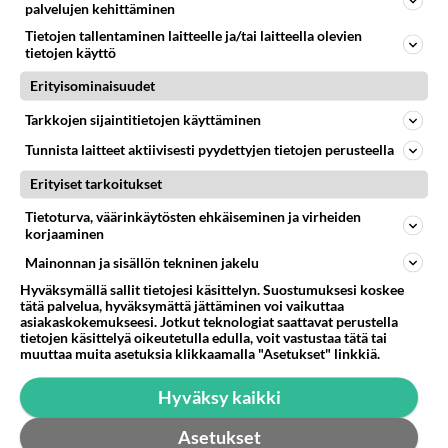
palvelujen kehittäminen
Tiesitkö? Martina Aitolehden
Tietojen tallentaminen laitteelle ja/tai laitteella olevien
isäpuoli on tämä suosittu
tietojen käyttö
laulaja
Erityisominaisuudet
Luetuimmat: Aarne Pelkonen
ja Noora Louhimo vihdoinkin
Tarkkojen sijaintitietojen käyttäminen
yhdessä - Tätä moni jo odotti
Tunnista laitteet aktiivisesti pyydettyjen tietojen perusteella
Danny, 83, teki yllättävän
Erityiset tarkoitukset
teon - Missä on 25-vuotias
Helmi Loukasmäki?
Tietoturva, väärinkäytösten ehkäiseminen ja virheiden
korjaaminen
Kun yksi kauhallinen ei riitä...
Mainonnan ja sisällön tekninen jakelu
Tämä helppo arkiruoka ei jää
Hyväksymällä sallit tietojesi käsittelyn. Suostumuksesi koskee
syömättä!
tätä palvelua, hyväksymättä jättäminen voi vaikuttaa
asiakaskokemukseesi. Jotkut teknologiat saattavat perustella
tietojen käsittelyä oikeutetulla edulla, voit vastustaa tätä tai
muuttaa muita asetuksia klikkaamalla "Asetukset" linkkiä.
Hyväksy kaikki
Asetukset