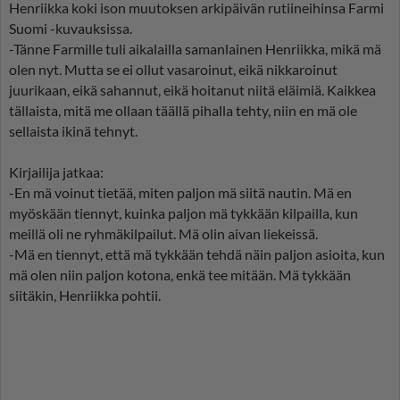
Henriikka koki ison muutoksen arkipäivän rutiineihinsa Farmi
Suomi -kuvauksissa.
-Tänne Farmille tuli aikalailla samanlainen Henriikka, mikä mä
olen nyt. Mutta se ei ollut vasaroinut, eikä nikkaroinut
juurikaan, eikä sahannut, eikä hoitanut niitä eläimiä. Kaikkea
tällaista, mitä me ollaan täällä pihalla tehty, niin en mä ole
sellaista ikinä tehnyt.
Kirjailija jatkaa:
-En mä voinut tietää, miten paljon mä siitä nautin. Mä en
myöskään tiennyt, kuinka paljon mä tykkään kilpailla, kun
meillä oli ne ryhmäkilpailut. Mä olin aivan liekeissä.
-Mä en tiennyt, että mä tykkään tehdä näin paljon asioita, kun
mä olen niin paljon kotona, enkä tee mitään. Mä tykkään
siitäkin, Henriikka pohtii.