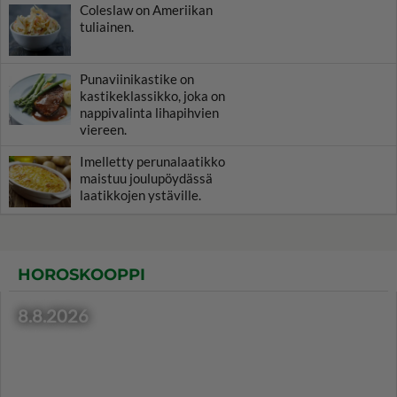
Coleslaw on Ameriikan
tuliainen.
Punaviinikastike on
kastikeklassikko, joka on
nappivalinta lihapihvien
viereen.
Imelletty perunalaatikko
maistuu joulupöydässä
laatikkojen ystäville.
HOROSKOOPPI
8.8.2026