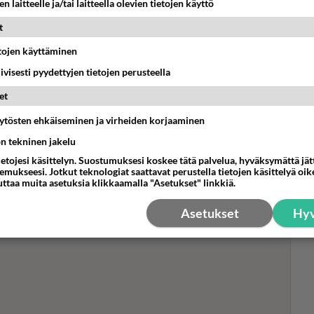
n laitteelle ja/tai laitteella olevien tietojen käyttö
tiedossa
t
kot
Luetuimmat: Aarne Pelkonen ja
Avo
etojen käyttäminen
Noora Louhimo vihdoinkin
kir
yhdessä - Tätä moni jo odotti
iivisesti pyydettyjen tietojen perusteella
ja 
Nig
et
Ikäviä uutisia Elämäni biisi -
essä -
suosikkisarjasta - Monelle tv-
äytösten ehkäiseminen ja virheiden korjaaminen
katsojalle iso pettymys
ön tekninen jakelu
ietojesi käsittelyn. Suostumuksesi koskee tätä palvelua, hyväksymättä jä
mukseesi. Jotkut teknologiat saattavat perustella tietojen käsittelyä oike
uttaa muita asetuksia klikkaamalla "Asetukset" linkkiä.
Asetukset
Hyv