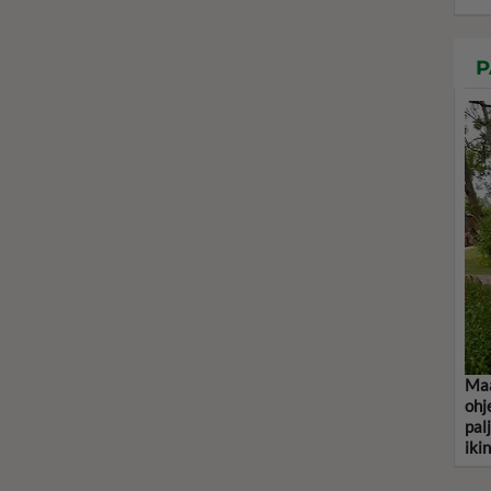
P
Maa
ohj
pal
iki