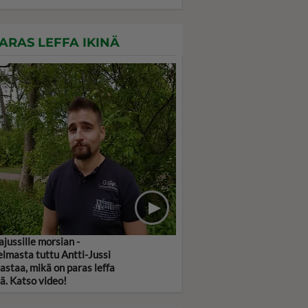
ARAS LEFFA IKINÄ
jussille morsian -
elmasta tuttu Antti-Jussi
jastaa, mikä on paras leffa
nä. Katso video!