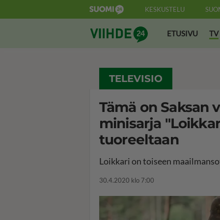
KESKUSTELU
SUO
Suomi24 Viihde
ETUSIVU
TV
TELEVISIO
Tämä on Saksan v
minisarja "Loikkar
tuoreeltaan
Loikkari on toiseen maailmansot
30.4.2020 klo 7:00