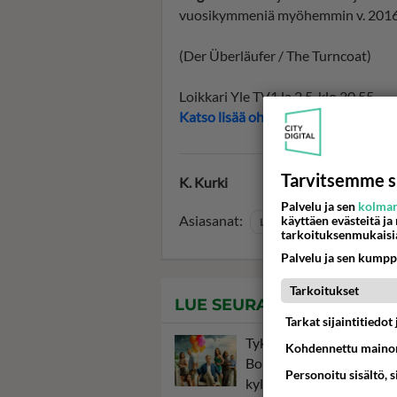
vuosikymmeniä myöhemmin v. 2016. K
(Der Überläufer / The Turncoat)
Loikkari Yle TV1 la 2.5. klo 20.55
Katso lisää ohjelma-aikoja Telsu.fi
Tarvitsemme s
K. Kurki
Palvelu ja sen
kolman
Asiasanat:
käyttäen evästeitä ja
Loikkari
tarkoituksenmukaisi
Palvelu ja sen kumpp
Tarkoitukset
LUE SEURAAVAKSI
Tarkat sijaintitiedo
Tykkäsitkö Solsidanista j
Kohdennettu mainon
Bonusperheestä? Jos vas
Personoitu sisältö, 
kyllä, tämä uusi sarja ka