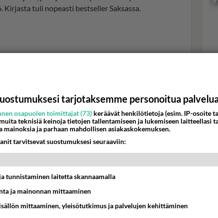
9
irjasta tuli nopeasti bestseller Saksassa.
Val
hor
uostumuksesi tarjotaksemme personoitua palvelu
K
nen osapuolen toimittajat (73)
keräävät henkilötietoja (esim. IP-osoite ta
 muita teknisiä keinoja tietojen tallentamiseen ja lukemiseen laitteellasi t
a mainoksia ja parhaan mahdollisen asiakaskokemuksen.
anit tarvitsevat suostumuksesi seuraaviin:
t ja tunnistaminen laitetta skannaamalla
a
Uusi palvelu: Suomalaisia
ta ja mainonnan mittaaminen
tasit
suosikkielokuvia nyt
sisällön mittaaminen, yleisötutkimus ja palvelujen kehittäminen
nnattaa
kotisohvalta - Mielipahaa osalle