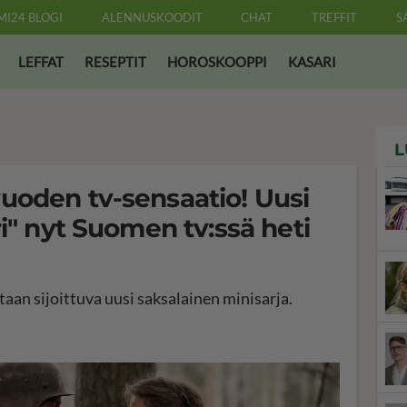
MI24 BLOGI
ALENNUSKOODIT
CHAT
TREFFIT
S
LEFFAT
RESEPTIT
HOROSKOOPPI
KASARI
L
uoden tv-sensaatio! Uusi
i" nyt Suomen tv:ssä heti
aan sijoittuva uusi saksalainen minisarja.