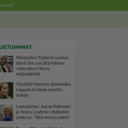
ÄÄNNÖT
UETUIMMAT
Muistatko? Kädestä suuhun
elävä Satu sai jättimäisen
rahasalkun Henry-
miljonääriltä
Tiesitkö? Martina Aitolehden
isäpuoli on tämä suosittu
laulaja
Luetuimmat: Aarne Pelkonen
ja Noora Louhimo vihdoinkin
yhdessä - Tätä moni jo odotti