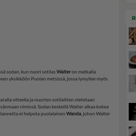
R
ssä sodan, kun nuori sotilas
Walter
on matkalla
neen yksikköön Puolan metsissä, jossa lymyilee myös
alla otteella ja nuorten sotilaitten oletetaan
isänmaan nimissä. Sodan keskellä Walter alkaa kokea
 Tilannetta ei helpota puolalainen
Wanda
, johon Walter