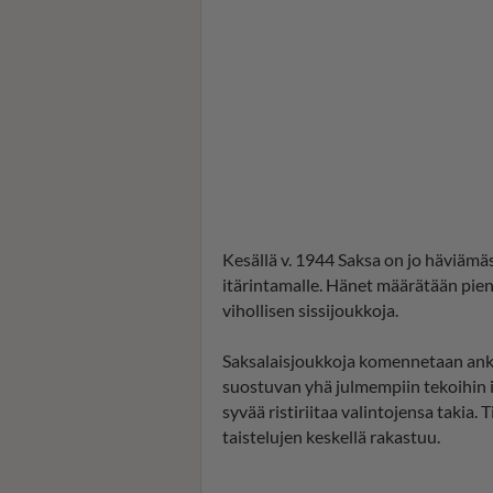
Kesällä v. 1944 Saksa on jo häviämä
itärintamalle. Hänet määrätään pie
vihollisen sissijoukkoja.
Saksalaisjoukkoja komennetaan ankar
suostuvan yhä julmempiin tekoihin 
syvää ristiriitaa valintojensa takia.
taistelujen keskellä rakastuu.