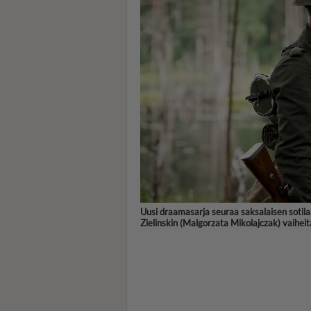
Uusi draamasarja seuraa saksalaisen sotil
Zielinskin (Malgorzata Mikolajczak) vaihei