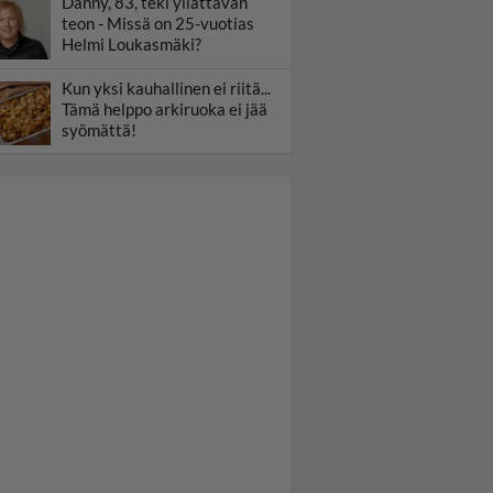
Danny, 83, teki yllättävän
teon - Missä on 25-vuotias
Helmi Loukasmäki?
Kun yksi kauhallinen ei riitä...
Tämä helppo arkiruoka ei jää
syömättä!