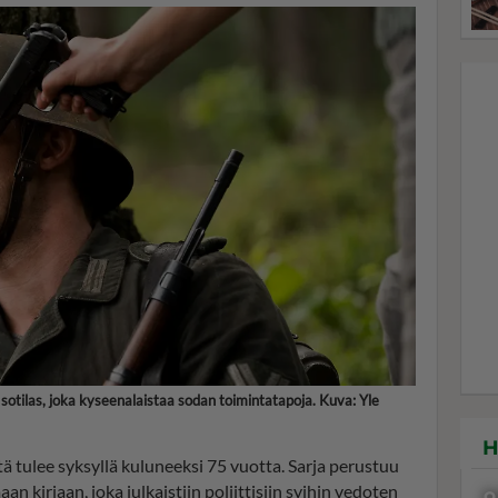
sotilas, joka kyseenalaistaa sodan toimintatapoja. Kuva: Yle
H
 tulee syksyllä kuluneeksi 75 vuotta. Sarja perustuu
aan kirjaan, joka julkaistiin poliittisiin syihin vedoten