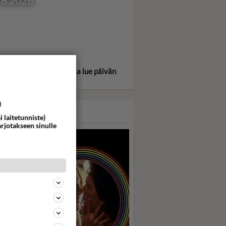
.8.2026
itse oma tähtimerkkisi ja lue päivän
oskooppi!
a
ASARI
i laitetunniste)
arjotakseen sinulle