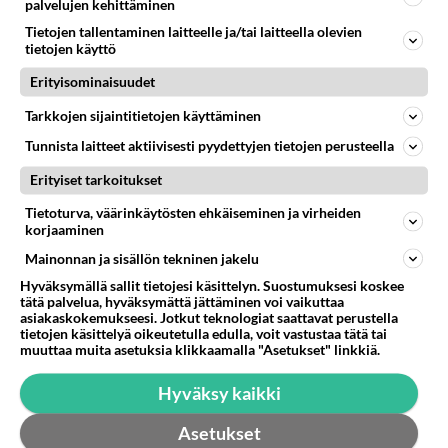
palvelujen kehittäminen
Tietojen tallentaminen laitteelle ja/tai laitteella olevien
Valitse oma tähtimerkkisi ja lue päivän horoskooppi!
tietojen käyttö
Erityisominaisuudet
KASARI
Tarkkojen sijaintitietojen käyttäminen
Tunnista laitteet aktiivisesti pyydettyjen tietojen perusteella
Erityiset tarkoitukset
Tietoturva, väärinkäytösten ehkäiseminen ja virheiden
korjaaminen
Mainonnan ja sisällön tekninen jakelu
Hyväksymällä sallit tietojesi käsittelyn. Suostumuksesi koskee
tätä palvelua, hyväksymättä jättäminen voi vaikuttaa
asiakaskokemukseesi. Jotkut teknologiat saattavat perustella
tietojen käsittelyä oikeutetulla edulla, voit vastustaa tätä tai
muuttaa muita asetuksia klikkaamalla "Asetukset" linkkiä.
Hyväksy kaikki
Madonna rikkoi seksitabuja ja
nautti - Paavi tuomitsi
Asetukset
rienauksesta ja yleisö ympäri