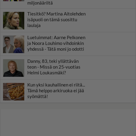
miljonääriltä
Tiesitkö? Martina Aitolehden
isäpuoli on tämä suosittu
laulaja
Luetuimmat: Aarne Pelkonen
ja Noora Louhimo vihdoinkin
yhdessä - Tätä moni jo odotti
Danny, 83, teki yllättävän
teon - Missä on 25-vuotias
Helmi Loukasmäki?
Kun yksi kauhallinen ei riitä...
Tämä helppo arkiruoka ei jää
syömättä!