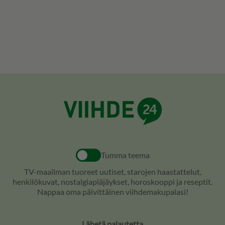
Tumma teema
TV-maailman tuoreet uutiset, starojen haastattelut,
henkilökuvat, nostalgiapläjäykset, horoskooppi ja reseptit.
Nappaa oma päivittäinen viihdemakupalasi!
Lähetä palautetta