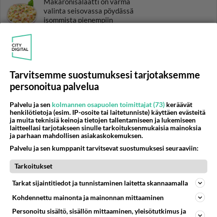
Makaronisalaatti on varma
valinta seisovassa pöydässä
isommista pienempiin
kekkereihin.
Suppilovahverokeitto on
metsän antimia pullollaan.
Tarvitsemme suostumuksesi tarjotaksemme
Mehevä avocadokeitto on
personoitua palvelua
helppo tehdä itse.
Palvelu ja sen
kolmannen osapuolen toimittajat (73)
keräävät
henkilötietoja (esim. IP-osoite tai laitetunniste) käyttäen evästeitä
ja muita teknisiä keinoja tietojen tallentamiseen ja lukemiseen
laitteellasi tarjotakseen sinulle tarkoituksenmukaisia mainoksia
ja parhaan mahdollisen asiakaskokemuksen.
HOROSKOOPPI
Palvelu ja sen kumppanit tarvitsevat suostumuksesi seuraaviin:
Tarkoitukset
9.8.2026
Tarkat sijaintitiedot ja tunnistaminen laitetta skannaamalla
Kohdennettu mainonta ja mainonnan mittaaminen
Personoitu sisältö, sisällön mittaaminen, yleisötutkimus ja