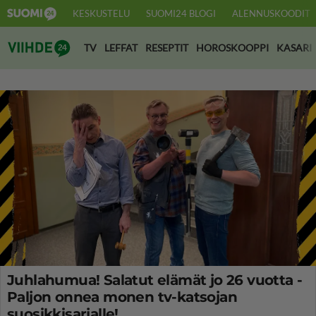
KESKUSTELU
SUOMI24 BLOGI
ALENNUSKOODIT
Suomi24 Viihde
TV
LEFFAT
RESEPTIT
HOROSKOOPPI
KASARI
Juhlahumua! Salatut elämät jo 26 vuotta -
Paljon onnea monen tv-katsojan
suosikkisarjalle!