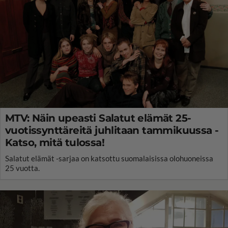
MTV: Näin upeasti Salatut elämät 25-
vuotissynttäreitä juhlitaan tammikuussa -
Katso, mitä tulossa!
Salatut elämät -sarjaa on katsottu suomalaisissa olohuoneissa
25 vuotta.