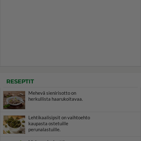
RESEPTIT
Mehevä sienirisotto on
herkullista haarukoitavaa.
Lehtikaalisipsit on vaihtoehto
kaupasta ostetuille
perunalastuille.