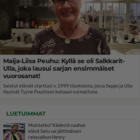
Maija-Liisa Peuhu: Kyllä se oli Salkkarit-
Ulla, joka lausui sarjan ensimmäiset
vuorosanat!
Salatut elämät starttasi v. 1999 tilanteesta, jossa Seppo ja Ulla
löysivät Tyyne Puustisen kotoaan surmattuna.
LUETUIMMAT
Muistatko? Kädestä suuhun
elävä Satu sai jättimäisen
rahasalkun Henry-