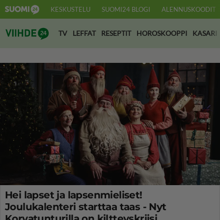
KESKUSTELU
SUOMI24 BLOGI
ALENNUSKOODIT
Suomi24 Viihde
TV
LEFFAT
RESEPTIT
HOROSKOOPPI
KASARI
Hei lapset ja lapsenmieliset!
Joulukalenteri starttaa taas - Nyt
Korvatunturilla on kiltteyskriisi