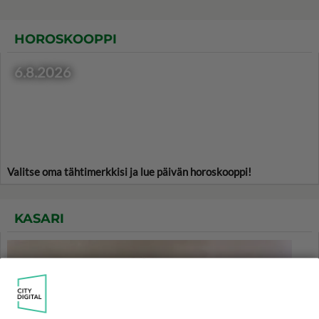
HOROSKOOPPI
6.8.2026
Valitse oma tähtimerkkisi ja lue päivän horoskooppi!
KASARI