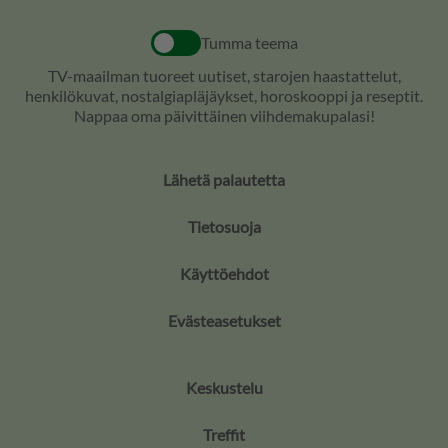
Tumma teema
TV-maailman tuoreet uutiset, starojen haastattelut,
henkilökuvat, nostalgiapläjäykset, horoskooppi ja reseptit.
Nappaa oma päivittäinen viihdemakupalasi!
Lähetä palautetta
Tietosuoja
Käyttöehdot
Evästeasetukset
Keskustelu
Treffit