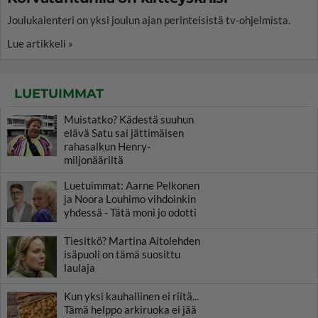
Joulukalenteri on yksi joulun ajan perinteisistä tv-ohjelmista.
Lue artikkeli »
LUETUIMMAT
Muistatko? Kädestä suuhun
elävä Satu sai jättimäisen
rahasalkun Henry-
miljonääriltä
Luetuimmat: Aarne Pelkonen
ja Noora Louhimo vihdoinkin
yhdessä - Tätä moni jo odotti
Tiesitkö? Martina Aitolehden
isäpuoli on tämä suosittu
laulaja
Kun yksi kauhallinen ei riitä...
Tämä helppo arkiruoka ei jää