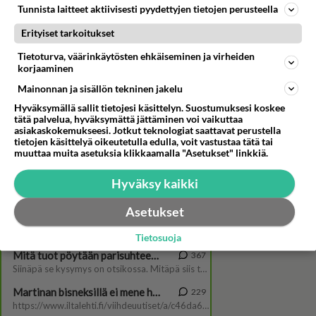
Tunnista laitteet aktiivisesti pyydettyjen tietojen perusteella
Erityiset tarkoitukset
Tietoturva, väärinkäytösten ehkäiseminen ja virheiden
korjaaminen
Mainonnan ja sisällön tekninen jakelu
"Se on hurja, koskettava ja
yllättävä!" - Mutta mikä se
Hyväksymällä sallit tietojesi käsittelyn. Suostumuksesi koskee
tätä palvelua, hyväksymättä jättäminen voi vaikuttaa
on?
asiakaskokemukseesi. Jotkut teknologiat saattavat perustella
tietojen käsittelyä oikeutetulla edulla, voit vastustaa tätä tai
muuttaa muita asetuksia klikkaamalla "Asetukset" linkkiä.
Hyväksy kaikki
Asetukset
Tietosuoja