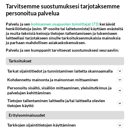
Tarvitsemme suostumuksesi tarjotaksemme
personoitua palvelua
Palvelu ja sen
kolmannen osapuolen toimittajat (73)
keräävät
henkilötietoja (esim. IP-osoite tai laitetunniste) käyttäen evästeitä
ja muita teknisiä keinoja tietojen tallentamiseen ja lukemiseen
laitteellasi tarjotakseen sinulle tarkoituksenmukaisia mainoksia
ja parhaan mahdollisen asiakaskokemuksen.
Charlien enkelit viihdytti ja
kiihdytti kotisohvilla - Nämä
Palvelu ja sen kumppanit tarvitsevat suostumuksesi seuraaviin:
naiset olivat todellisia tyyli-
ikoneja!
Tarkoitukset
Tarkat sijaintitiedot ja tunnistaminen laitetta skannaamalla
Kohdennettu mainonta ja mainonnan mittaaminen
PARAS LEFFA IKINÄ
Personoitu sisältö, sisällön mittaaminen, yleisötutkimus ja
palvelujen kehittäminen
Tietojen tallentaminen laitteelle ja/tai laitteella olevien
tietojen käyttö
Erityisominaisuudet
Tarkkojen sijaintitietojen käyttäminen