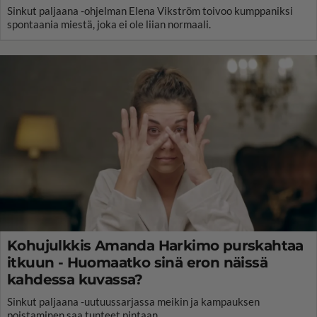
Sinkut paljaana -ohjelman Elena Vikström toivoo kumppaniksi
spontaania miestä, joka ei ole liian normaali.
Kohujulkkis Amanda Harkimo purskahtaa
itkuun - Huomaatko sinä eron näissä
kahdessa kuvassa?
Sinkut paljaana -uutuussarjassa meikin ja kampauksen
poistaminen saa tunteet pintaan.