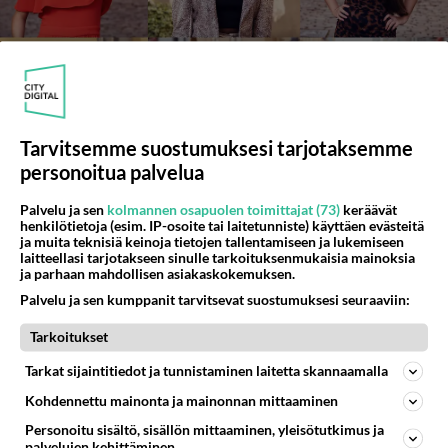
Tarvitsemme suostumuksesi tarjotaksemme
personoitua palvelua
Tiesitkö nämä Sinkut paljaana -tytöistä?
Yksi lihakaupassa töissä, biseksuaali,
Palvelu ja sen
kolmannen osapuolen toimittajat (73)
keräävät
henkilötietoja (esim. IP-osoite tai laitetunniste) käyttäen evästeitä
koulukiusattu...
ja muita teknisiä keinoja tietojen tallentamiseen ja lukemiseen
laitteellasi tarjotakseen sinulle tarkoituksenmukaisia mainoksia
Sinkut paljaana -sarjassa mukana ovat Saara Kemiläinen, Isabell
ja parhaan mahdollisen asiakaskokemuksen.
Jansson, Kaisa Nieminen, Amanda Harkimo, Kelly Kalonji ja
Johanna Pinksu Marjomaa.
Palvelu ja sen kumppanit tarvitsevat suostumuksesi seuraaviin:
Tarkoitukset
LUETUIMMAT
Tarkat sijaintitiedot ja tunnistaminen laitetta skannaamalla
Kohdennettu mainonta ja mainonnan mittaaminen
Muistatko? Kädestä suuhun
elävä Satu sai jättimäisen
Personoitu sisältö, sisällön mittaaminen, yleisötutkimus ja
rahasalkun Henry-
palvelujen kehittäminen