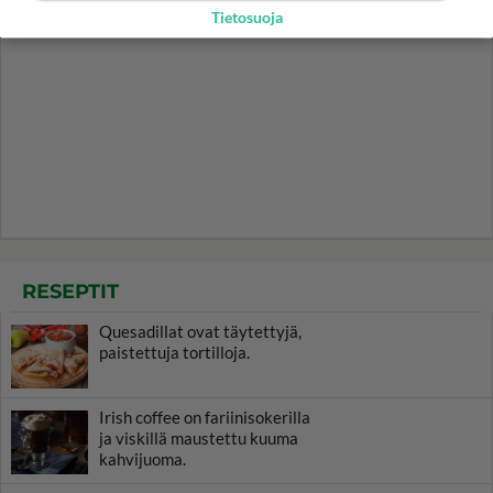
Tietosuoja
RESEPTIT
Quesadillat ovat täytettyjä,
paistettuja tortilloja.
Irish coffee on fariinisokerilla
ja viskillä maustettu kuuma
kahvijuoma.