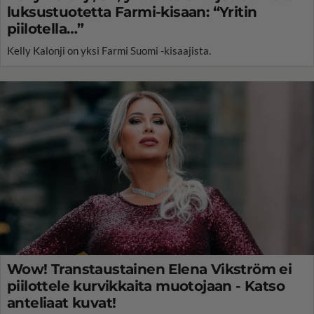
luksustuotetta Farmi-kisaan: “Yritin
piilotella…”
Kelly Kalonji on yksi Farmi Suomi -kisaajista.
Wow! Transtaustainen Elena Vikström ei
piilottele kurvikkaita muotojaan - Katso
anteliaat kuvat!