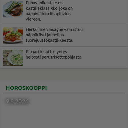
Punaviinikastike on
kastikeklassikko, joka on
nappivalinta lihapihvien
viereen.
Herkullinen lasagne valmistuu
näppärästi jauheliha-
tuorejuustokastikkeesta.
Pinaattirisotto syntyy
helposti perusrisottopohjasta.
HOROSKOOPPI
9.8.2026