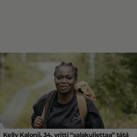
Kelly Kalonji, 34, yritti “salakuljettaa” tätä