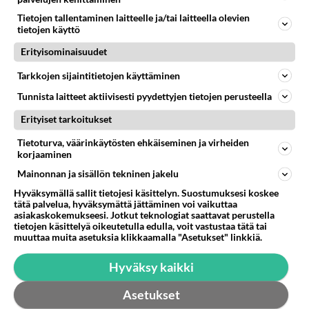
miljonääriltä
Tietojen tallentaminen laitteelle ja/tai laitteella olevien
tietojen käyttö
Tiesitkö? Martina Aitolehden
isäpuoli on tämä suosittu
Erityisominaisuudet
laulaja
Tarkkojen sijaintitietojen käyttäminen
Luetuimmat: Aarne Pelkonen
Tunnista laitteet aktiivisesti pyydettyjen tietojen perusteella
ja Noora Louhimo vihdoinkin
yhdessä - Tätä moni jo odotti
Erityiset tarkoitukset
Tietoturva, väärinkäytösten ehkäiseminen ja virheiden
Danny, 83, teki yllättävän
korjaaminen
teon - Missä on 25-vuotias
Helmi Loukasmäki?
Mainonnan ja sisällön tekninen jakelu
Hyväksymällä sallit tietojesi käsittelyn. Suostumuksesi koskee
Kun yksi kauhallinen ei riitä...
tätä palvelua, hyväksymättä jättäminen voi vaikuttaa
Tämä helppo arkiruoka ei jää
asiakaskokemukseesi. Jotkut teknologiat saattavat perustella
syömättä!
tietojen käsittelyä oikeutetulla edulla, voit vastustaa tätä tai
muuttaa muita asetuksia klikkaamalla "Asetukset" linkkiä.
Hyväksy kaikki
Asetukset