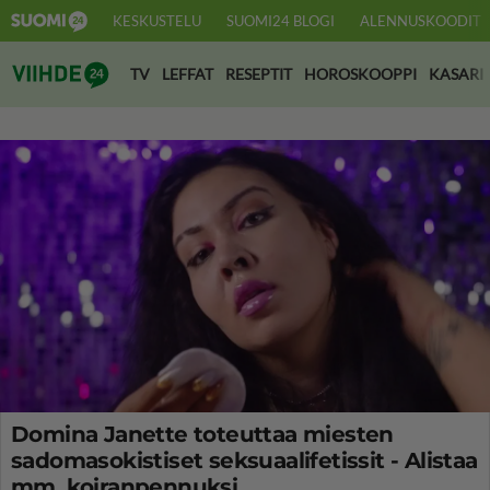
KESKUSTELU
SUOMI24 BLOGI
ALENNUSKOODIT
Suomi24 Viihde
TV
LEFFAT
RESEPTIT
HOROSKOOPPI
KASARI
Domina Janette toteuttaa miesten
sadomasokistiset seksuaalifetissit - Alistaa
mm. koiranpennuksi...