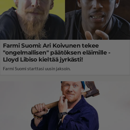
Farmi Suomi: Ari Koivunen tekee
"ongelmallisen" päätöksen eläimille -
Lloyd Libiso kieltää jyrkästi!
Farmi Suomi starttasi uusin jaksoin.