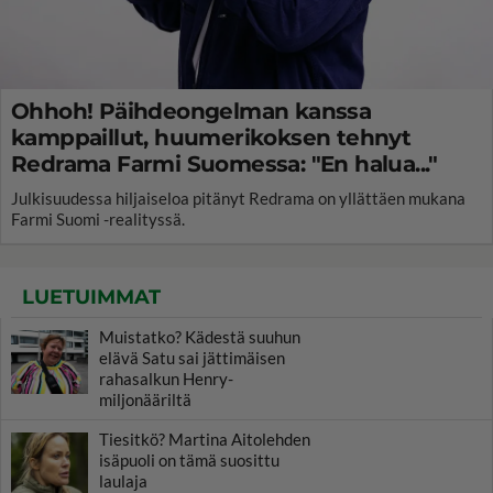
Ohhoh! Päihdeongelman kanssa
kamppaillut, huumerikoksen tehnyt
Redrama Farmi Suomessa: "En halua..."
Julkisuudessa hiljaiseloa pitänyt Redrama on yllättäen mukana
Farmi Suomi -realityssä.
LUETUIMMAT
Muistatko? Kädestä suuhun
elävä Satu sai jättimäisen
rahasalkun Henry-
miljonääriltä
Tiesitkö? Martina Aitolehden
isäpuoli on tämä suosittu
laulaja