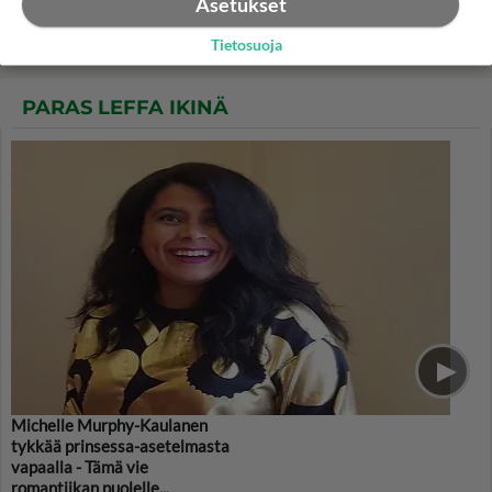
Asetukset
viihdytti
Tietosuoja
PARAS LEFFA IKINÄ
Michelle Murphy-Kaulanen
tykkää prinsessa-asetelmasta
vapaalla - Tämä vie
romantiikan puolelle...