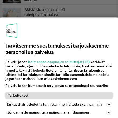
Pääsiäiskakku on pirteä
kahvipöydän makea
leivonnainen. Koristele
pääsiäismunilla tai karkeilla -
vain mielikuvitus on rajana!
Juustosarvet on rauhallisten
aamujen aamupala. Tai
Tarvitsemme suostumuksesi tarjotaksemme
pyöräytä sarvet iltapalaksi.
personoitua palvelua
Maku on aina nam!
Palvelu ja sen
kolmannen osapuolen toimittajat (73)
keräävät
henkilötietoja (esim. IP-osoite tai laitetunniste) käyttäen evästeitä
ja muita teknisiä keinoja tietojen tallentamiseen ja lukemiseen
laitteellasi tarjotakseen sinulle tarkoituksenmukaisia mainoksia
HOROSKOOPPI
ja parhaan mahdollisen asiakaskokemuksen.
Palvelu ja sen kumppanit tarvitsevat suostumuksesi seuraaviin:
8.8.2026
Tarkoitukset
Tarkat sijaintitiedot ja tunnistaminen laitetta skannaamalla
Kohdennettu mainonta ja mainonnan mittaaminen