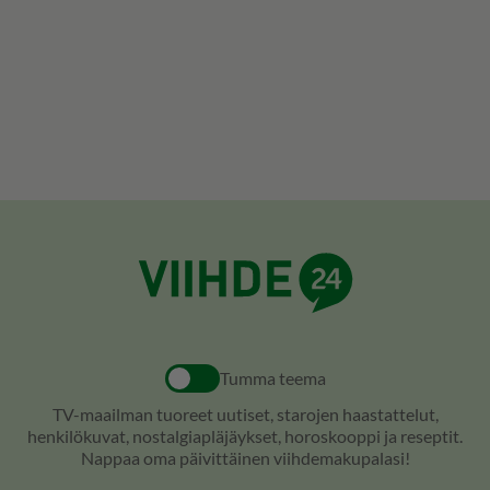
Tumma teema
TV-maailman tuoreet uutiset, starojen haastattelut,
henkilökuvat, nostalgiapläjäykset, horoskooppi ja reseptit.
Nappaa oma päivittäinen viihdemakupalasi!