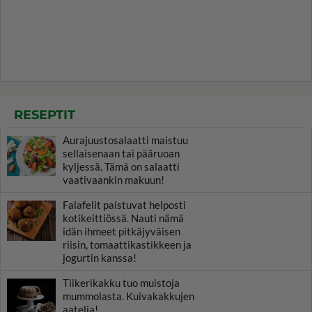
RESEPTIT
Aurajuustosalaatti maistuu
sellaisenaan tai pääruoan
kyljessä. Tämä on salaatti
vaativaankin makuun!
Falafelit paistuvat helposti
kotikeittiössä. Nauti nämä
idän ihmeet pitkäjyväisen
riisin, tomaattikastikkeen ja
jogurtin kanssa!
Tiikerikakku tuo muistoja
mummolasta. Kuivakakkujen
aatelia!