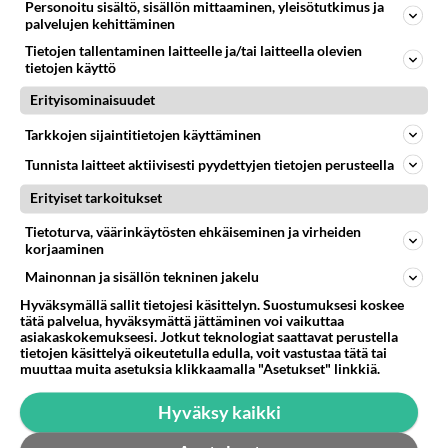
Personoitu sisältö, sisällön mittaaminen, yleisötutkimus ja
palvelujen kehittäminen
Valitse oma tähtimerkkisi ja lue päivän horoskooppi!
Tietojen tallentaminen laitteelle ja/tai laitteella olevien
tietojen käyttö
KASARI
Erityisominaisuudet
Tarkkojen sijaintitietojen käyttäminen
Tunnista laitteet aktiivisesti pyydettyjen tietojen perusteella
Erityiset tarkoitukset
Tietoturva, väärinkäytösten ehkäiseminen ja virheiden
korjaaminen
Mainonnan ja sisällön tekninen jakelu
Hyväksymällä sallit tietojesi käsittelyn. Suostumuksesi koskee
tätä palvelua, hyväksymättä jättäminen voi vaikuttaa
asiakaskokemukseesi. Jotkut teknologiat saattavat perustella
tietojen käsittelyä oikeutetulla edulla, voit vastustaa tätä tai
muuttaa muita asetuksia klikkaamalla "Asetukset" linkkiä.
Boys, boys, boys... Sabrina
pompsahteli
Hyväksy kaikki
pikkubikineissään - Uima-
allaskohtaus kiihdytti ja