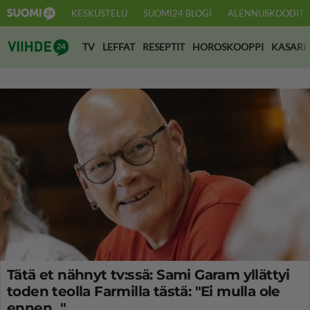
KESKUSTELU
SUOMI24 BLOGI
ALENNUSKOODIT
Suomi24 Viihde
TV
LEFFAT
RESEPTIT
HOROSKOOPPI
KASARI
Tätä et nähnyt tv:ssä: Sami Garam yllättyi
toden teolla Farmilla tästä: "Ei mulla ole
ennen..."