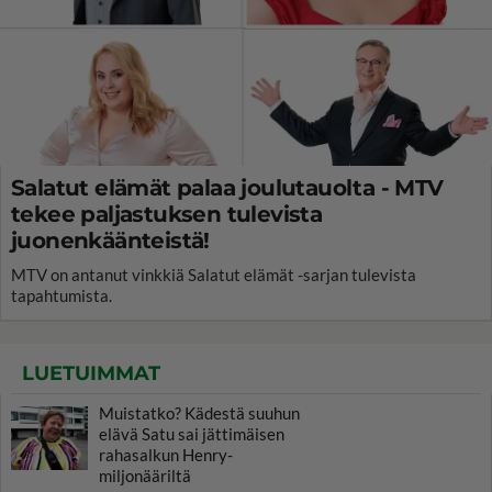
Salatut elämät palaa joulutauolta - MTV
tekee paljastuksen tulevista
juonenkäänteistä!
MTV on antanut vinkkiä Salatut elämät -sarjan tulevista
tapahtumista.
LUETUIMMAT
Muistatko? Kädestä suuhun
elävä Satu sai jättimäisen
rahasalkun Henry-
miljonääriltä