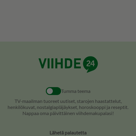
Tumma teema
TV-maailman tuoreet uutiset, starojen haastattelut,
henkilökuvat, nostalgiapläjäykset, horoskooppi ja reseptit.
Nappaa oma päivittäinen viihdemakupalasi!
Lähetä palautetta