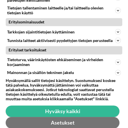
palvelujen kehittäminen
Tietojen tallentaminen laitteelle ja/tai laitteella olevien
Valitse oma tähtimerkkisi ja lue päivän horoskooppi!
tietojen käyttö
Erityisominaisuudet
KASARI
Tarkkojen sijaintitietojen käyttäminen
Tunnista laitteet aktiivisesti pyydettyjen tietojen perusteella
Erityiset tarkoitukset
Tietoturva, väärinkäytösten ehkäiseminen ja virheiden
korjaaminen
Mainonnan ja sisällön tekninen jakelu
Hyväksymällä sallit tietojesi käsittelyn. Suostumuksesi koskee
tätä palvelua, hyväksymättä jättäminen voi vaikuttaa
asiakaskokemukseesi. Jotkut teknologiat saattavat perustella
tietojen käsittelyä oikeutetulla edulla, voit vastustaa tätä tai
muuttaa muita asetuksia klikkaamalla "Asetukset" linkkiä.
Muistatko? Dempsey ja
Hyväksy kaikki
Makepeace - Sähköä ilmassa,
kun letkeä jenkki tapasi
Asetukset
yläluokkaisen britin