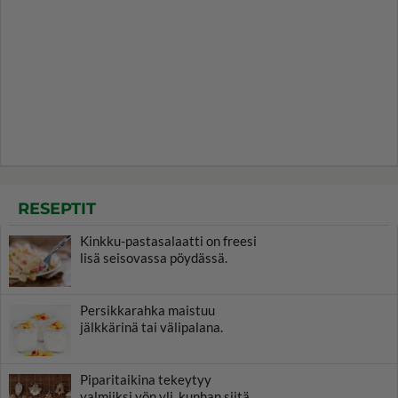
RESEPTIT
Kinkku-pastasalaatti on freesi
lisä seisovassa pöydässä.
Persikkarahka maistuu
jälkkärinä tai välipalana.
Piparitaikina tekeytyy
valmiiksi yön yli, kunhan siitä