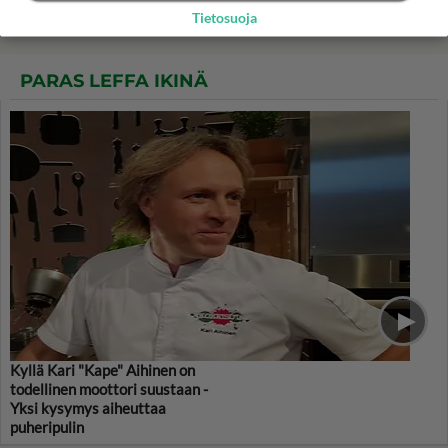
Tietosuoja
PARAS LEFFA IKINÄ
Kyllä Kari "Kape" Aihinen on
todellinen moottori suustaan -
Yksi kysymys aiheuttaa
puheripulin