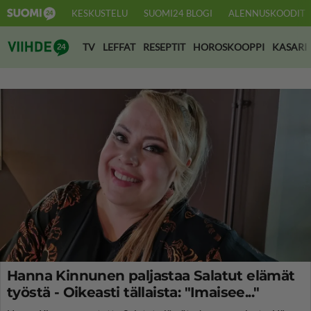
KESKUSTELU
SUOMI24 BLOGI
ALENNUSKOODIT
Suomi24 Viihde
TV
LEFFAT
RESEPTIT
HOROSKOOPPI
KASARI
Hanna Kinnunen paljastaa Salatut elämät
työstä - Oikeasti tällaista: "Imaisee..."