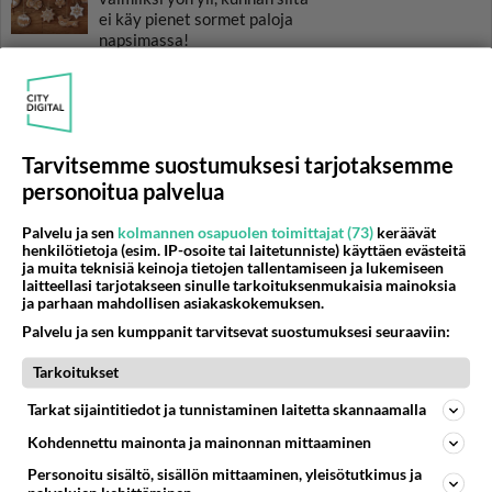
ei käy pienet sormet paloja
napsimassa!
Bataattikeitto on piristys
ruokapöydässä - keltainen ja
valloittavan makuinen soppa!
Tarvitsemme suostumuksesi tarjotaksemme
Miksei vappu voi olla joka
päivä? Munkit on parhaita
personoitua palvelua
itsetehtyinä - ja hyvässä
seurassa nautittuina!
Palvelu ja sen
kolmannen osapuolen toimittajat (73)
keräävät
henkilötietoja (esim. IP-osoite tai laitetunniste) käyttäen evästeitä
ja muita teknisiä keinoja tietojen tallentamiseen ja lukemiseen
laitteellasi tarjotakseen sinulle tarkoituksenmukaisia mainoksia
ja parhaan mahdollisen asiakaskokemuksen.
HOROSKOOPPI
Palvelu ja sen kumppanit tarvitsevat suostumuksesi seuraaviin:
8.8.2026
Tarkoitukset
Tarkat sijaintitiedot ja tunnistaminen laitetta skannaamalla
Kohdennettu mainonta ja mainonnan mittaaminen
Personoitu sisältö, sisällön mittaaminen, yleisötutkimus ja