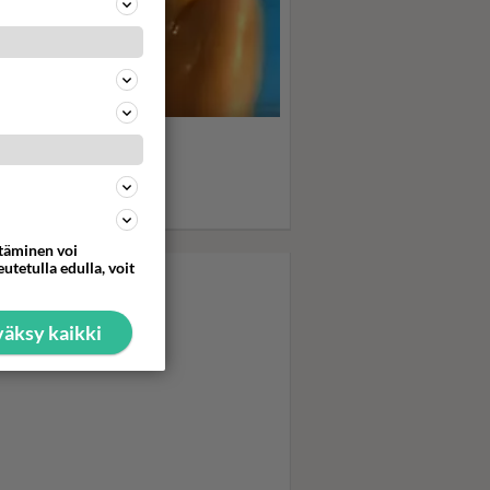
s, boys, boys... Sabrina
psahteli
kubikineissään - Uima-
askohtaus kiihdytti ja
hdytti
ttäminen voi
utetulla edulla, voit
äksy kaikki