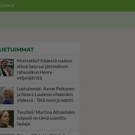
ÄÄNNÖT
UETUIMMAT
Muistatko? Kädestä suuhun
elävä Satu sai jättimäisen
rahasalkun Henry-
miljonääriltä
Luetuimmat: Aarne Pelkonen
ja Noora Louhimo vihdoinkin
yhdessä - Tätä moni jo odotti
Tiesitkö? Martina Aitolehden
isäpuoli on tämä suosittu
laulaja