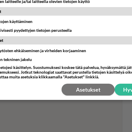
n laitteelle ja/tai laitteella olevien tietojen käyttö
t
etojen käyttäminen
iivisesti pyydettyjen tietojen perusteella
Boy
pom
et
pik
äytösten ehkäiseminen ja virheiden korjaaminen
all
vii
ön tekninen jakelu
ietojesi käsittelyn. Suostumuksesi koskee tätä palvelua, hyväksymättä jä
mukseesi. Jotkut teknologiat saattavat perustella tietojen käsittelyä oike
uttaa muita asetuksia klikkaamalla "Asetukset" linkkiä.
Asetukset
Hyv