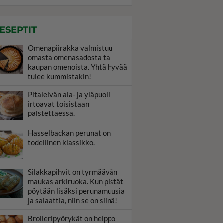
ESEPTIT
Omenapiirakka valmistuu
omasta omenasadosta tai
kaupan omenoista. Yhtä hyvää
tulee kummistakin!
Pitaleivän ala- ja yläpuoli
irtoavat toisistaan
paistettaessa.
Hasselbackan perunat on
todellinen klassikko.
Silakkapihvit on tyrmäävän
maukas arkiruoka. Kun pistät
pöytään lisäksi perunamuusia
ja salaattia, niin se on siinä!
Broileripyörykät on helppo