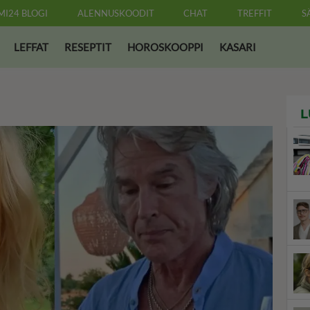
MI24 BLOGI
ALENNUSKOODIT
CHAT
TREFFIT
S
LEFFAT
RESEPTIT
HOROSKOOPPI
KASARI
L