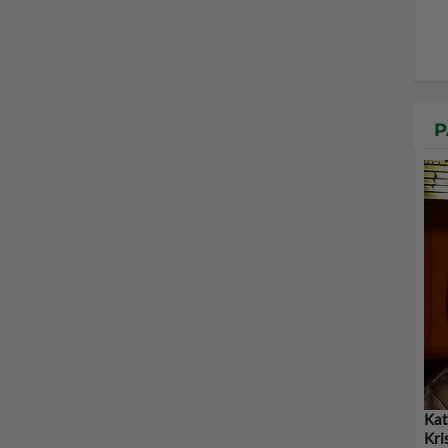
P
Kat
Kri