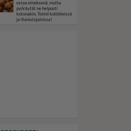
ostaa eineksenä, mutta
pyöräytät ne helposti
kotonakin. Toimii kotibileissä
ja illanistujaisissa!