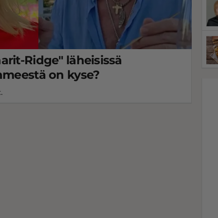
rit-Ridge" läheisissä
ihmeestä on kyse?
.