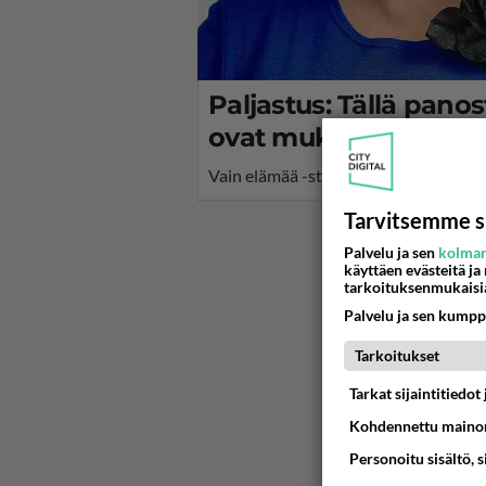
Paljastus: Tällä panos
ovat mukana Vain elä
Vain elämää -starttaa syksyn iloksi. M
Tarvitsemme s
Palvelu ja sen
kolman
käyttäen evästeitä ja
tarkoituksenmukaisi
Palvelu ja sen kumpp
Tarkoitukset
Tarkat sijaintitiedo
Kohdennettu mainon
Personoitu sisältö, 