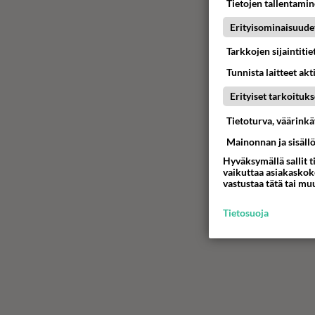
Tietojen tallentamine
Erityisominaisuude
Tarkkojen sijaintiti
Tunnista laitteet akt
Erityiset tarkoituks
Tietoturva, väärink
Mainonnan ja sisäll
Hyväksymällä sallit t
vaikuttaa asiakaskoke
vastustaa tätä tai mu
Tietosuoja