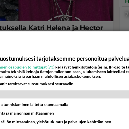
H
7
tuksella Katri Helena ja Hector
mää -suosikkisarjassa
ukana tällä kaudella myös yllätysvieraita.
Val
uostumuksesi tarjotaksemme personoitua palvelu
hor
nen osapuolen toimittajat (73)
keräävät henkilötietoja (esim. IP-osoite ta
 muita teknisiä keinoja tietojen tallentamiseen ja lukemiseen laitteellasi t
a mainoksia ja parhaan mahdollisen asiakaskokemuksen.
K
anit tarvitsevat suostumuksesi seuraaviin:
t ja tunnistaminen laitetta skannaamalla
ta ja mainonnan mittaaminen
sisällön mittaaminen, yleisötutkimus ja palvelujen kehittäminen