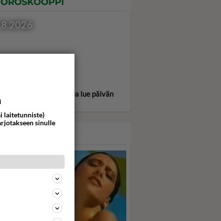
OROSKOOPPI
.8.2026
itse oma tähtimerkkisi ja lue päivän
a
oskooppi!
i laitetunniste)
arjotakseen sinulle
ASARI