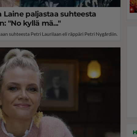
Laine paljastaa suhteesta
: "No kyllä mä..."
n suhteesta Petri Laurilaan eli räppäri Petri Nygårdiin.
H