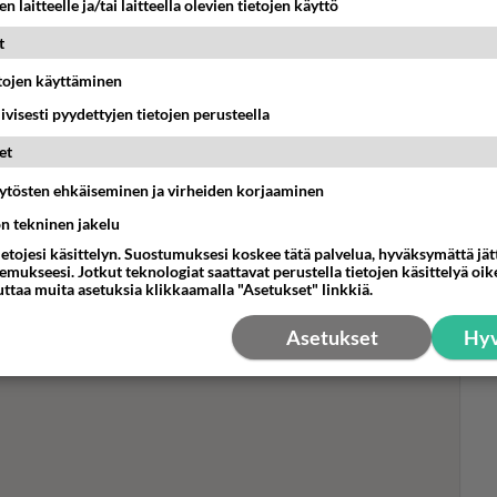
n laitteelle ja/tai laitteella olevien tietojen käyttö
t
etojen käyttäminen
Boy
iivisesti pyydettyjen tietojen perusteella
pom
pik
et
stattelu: Susanna Laine avaa
all
äytösten ehkäiseminen ja virheiden korjaaminen
in: "Olin sinkku vuosia..."
vii
ön tekninen jakelu
vannut parisuhdettaan Kauneus ja Terveys-lehdessä.
ietojesi käsittelyn. Suostumuksesi koskee tätä palvelua, hyväksymättä jä
mukseesi. Jotkut teknologiat saattavat perustella tietojen käsittelyä oike
uttaa muita asetuksia klikkaamalla "Asetukset" linkkiä.
Asetukset
Hyv