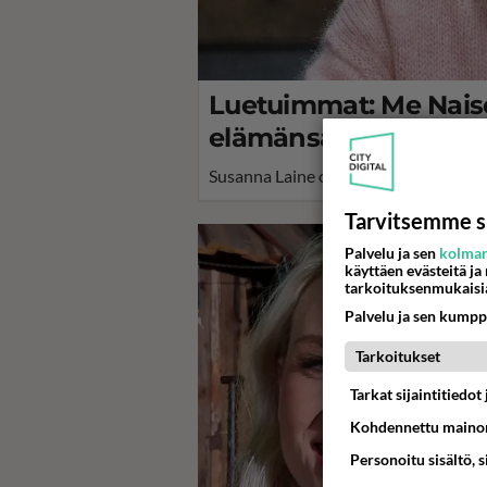
Luetuimmat: Me Naise
elämänsä suurta surua
Susanna Laine on avannut elämäänsä 
Tarvitsemme s
Palvelu ja sen
kolman
käyttäen evästeitä ja
tarkoituksenmukaisi
Palvelu ja sen kumpp
Tarkoitukset
Tarkat sijaintitiedo
Kohdennettu mainon
Personoitu sisältö, 