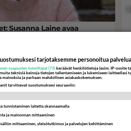
8
t: Susanna Laine avaa
: "Ehkä..."
Me Naiset -lehdessä.
Val
hor
uostumuksesi tarjotaksemme personoitua palvelu
nen osapuolen toimittajat (73)
keräävät henkilötietoja (esim. IP-osoite ta
 muita teknisiä keinoja tietojen tallentamiseen ja lukemiseen laitteellasi t
K
a mainoksia ja parhaan mahdollisen asiakaskokemuksen.
anit tarvitsevat suostumuksesi seuraaviin:
t ja tunnistaminen laitetta skannaamalla
ta ja mainonnan mittaaminen
sisällön mittaaminen, yleisötutkimus ja palvelujen kehittäminen