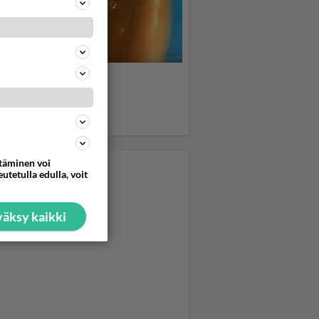
s, boys, boys... Sabrina
psahteli
kubikineissään - Uima-
askohtaus kiihdytti ja
hdytti
ttäminen voi
utetulla edulla, voit
äksy kaikki