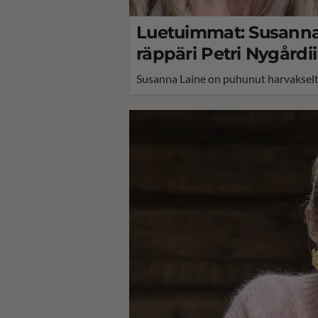
Luetuimmat: Susanna 
räppäri Petri Nygårdiin
Susanna Laine on puhunut harvakseltaa