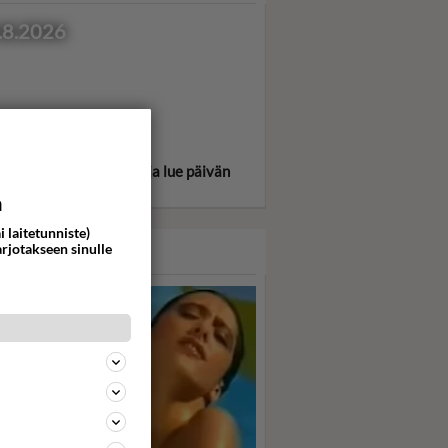
.8.2026
itse oma tähtimerkkisi ja lue päivän
oskooppi!
a
i laitetunniste)
arjotakseen sinulle
ASARI