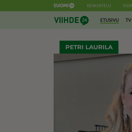
KESKUSTELU
SUO
Suomi24 Viihde
ETUSIVU
TV
PETRI LAURILA