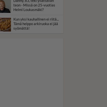
Danny, 83, teki yllättävän
teon - Missä on 25-vuotias
Helmi Loukasmäki?
Kun yksi kauhallinen ei riitä...
Tämä helppo arkiruoka ei jää
syömättä!