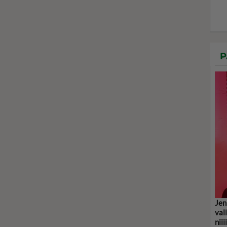
P
Jen
val
niii