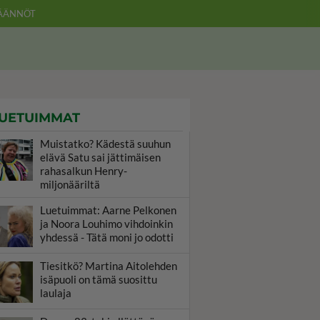
ÄÄNNÖT
UETUIMMAT
Muistatko? Kädestä suuhun
elävä Satu sai jättimäisen
rahasalkun Henry-
miljonääriltä
Luetuimmat: Aarne Pelkonen
ja Noora Louhimo vihdoinkin
yhdessä - Tätä moni jo odotti
Tiesitkö? Martina Aitolehden
isäpuoli on tämä suosittu
laulaja