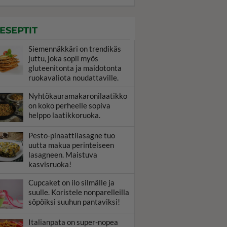
ESEPTIT
Siemennäkkäri on trendikäs
juttu, joka sopii myös
gluteenitonta ja maidotonta
ruokavaliota noudattaville.
Nyhtökauramakaronilaatikko
on koko perheelle sopiva
helppo laatikkoruoka.
Pesto-pinaattilasagne tuo
uutta makua perinteiseen
lasagneen. Maistuva
kasvisruoka!
Cupcaket on ilo silmälle ja
suulle. Koristele nonparelleilla
söpöiksi suuhun pantaviksi!
Italianpata on super-nopea