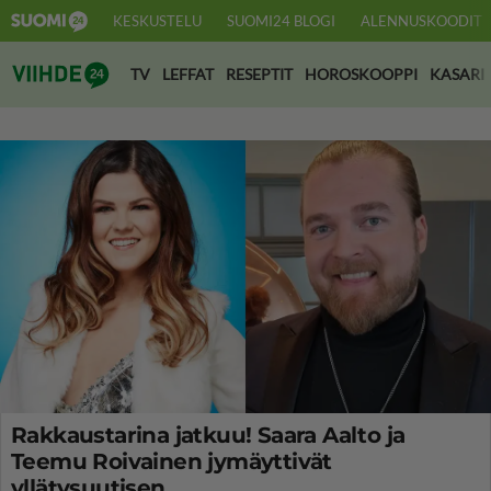
KESKUSTELU
SUOMI24 BLOGI
ALENNUSKOODIT
Suomi24 Viihde
TV
LEFFAT
RESEPTIT
HOROSKOOPPI
KASARI
Rakkaustarina jatkuu! Saara Aalto ja
Teemu Roivainen jymäyttivät
yllätysuutisen