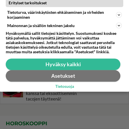
Erityiset tarkoitukset
Tietoturva, väärinkäytösten ehkäiseminen ja virheiden
Piimäkakku - muistoja
korjaaminen
mummolasta!
Mainonnan ja sisällön tekninen jakelu
Hyväksymällä sallit tietojesi käsittelyn. Suostumuksesi koskee
Liha-perunasoselaatikko on
tätä palvelua, hyväksymättä jättäminen voi vaikuttaa
asiakaskokemukseesi. Jotkut teknologiat saattavat perustella
suomalaisen keittiön
tietojen käsittelyä oikeutetulla edulla, voit vastustaa tätä tai
kotiruokaklassikko.
muuttaa muita asetuksia klikkaamalla "Asetukset" linkkiä.
Ruskea kastike on lihapullien
Hyväksy kaikki
perinteinen kaveri. Sopii myös
nakkikastikkeen pohjaksi!
Asetukset
Chili con carne on tuhti
Tietosuoja
klassikkoruoka. Syö riisin
kanssa tai eksoottisemmin
tacojen täytteenä!
HOROSKOOPPI