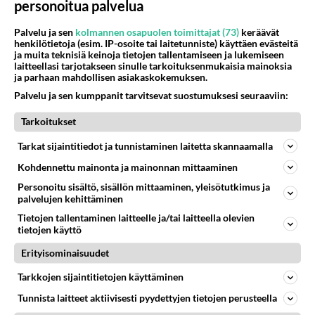
personoitua palvelua
Palvelu ja sen
kolmannen osapuolen toimittajat (73)
keräävät
henkilötietoja (esim. IP-osoite tai laitetunniste) käyttäen evästeitä
ja muita teknisiä keinoja tietojen tallentamiseen ja lukemiseen
laitteellasi tarjotakseen sinulle tarkoituksenmukaisia mainoksia
ja parhaan mahdollisen asiakaskokemuksen.
Palvelu ja sen kumppanit tarvitsevat suostumuksesi seuraaviin:
Tarkoitukset
Tarkat sijaintitiedot ja tunnistaminen laitetta skannaamalla
Kohdennettu mainonta ja mainonnan mittaaminen
Personoitu sisältö, sisällön mittaaminen, yleisötutkimus ja
palvelujen kehittäminen
Tietojen tallentaminen laitteelle ja/tai laitteella olevien
tietojen käyttö
Erityisominaisuudet
RESEPTIT
Tarkkojen sijaintitietojen käyttäminen
Kinkkukiusaus valmistuu
Tunnista laitteet aktiivisesti pyydettyjen tietojen perusteella
uunissa kuin itsestään.