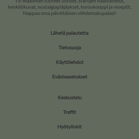
TV-maailman tuoreet uutiset, starojen haastattelut,
henkilökuvat, nostalgiapläjäykset, horoskooppi ja reseptit.
Nappaa oma päivittäinen viihdemakupalasi!
Lähetä palautetta
Tietosuoja
Käyttöehdot
Evästeasetukset
Keskustelu
Treffit
Hyötylinkit