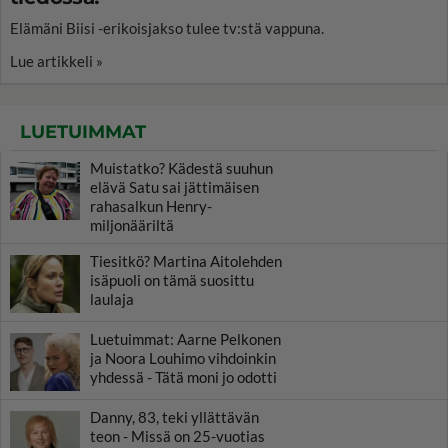
Elämäni Biisi -erikoisjakso tulee tv:stä vappuna.
Lue artikkeli »
LUETUIMMAT
Muistatko? Kädestä suuhun
elävä Satu sai jättimäisen
rahasalkun Henry-
miljonääriltä
Tiesitkö? Martina Aitolehden
isäpuoli on tämä suosittu
laulaja
Luetuimmat: Aarne Pelkonen
ja Noora Louhimo vihdoinkin
yhdessä - Tätä moni jo odotti
Danny, 83, teki yllättävän
teon - Missä on 25-vuotias