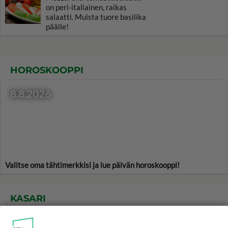
on peri-italiainen, raikas
salaatti. Muista tuore basilika
päälle!
HOROSKOOPPI
8.8.2026
Valitse oma tähtimerkkisi ja lue päivän horoskooppi!
KASARI