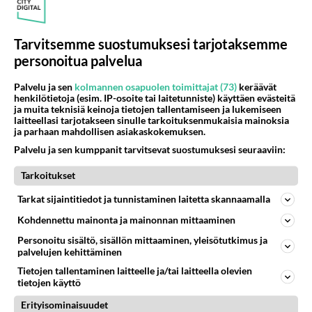
Tarvitsemme suostumuksesi tarjotaksemme
personoitua palvelua
Palvelu ja sen
kolmannen osapuolen toimittajat (73)
keräävät
henkilötietoja (esim. IP-osoite tai laitetunniste) käyttäen evästeitä
ja muita teknisiä keinoja tietojen tallentamiseen ja lukemiseen
laitteellasi tarjotakseen sinulle tarkoituksenmukaisia mainoksia
ja parhaan mahdollisen asiakaskokemuksen.
Palvelu ja sen kumppanit tarvitsevat suostumuksesi seuraaviin:
Muistatko? Ritari Ässä ja
ihmeauto KITT pelastivat
Tarkoitukset
pulasta ja löylyttivät pahikset
Tarkat sijaintitiedot ja tunnistaminen laitetta skannaamalla
Kohdennettu mainonta ja mainonnan mittaaminen
Personoitu sisältö, sisällön mittaaminen, yleisötutkimus ja
PARAS LEFFA IKINÄ
palvelujen kehittäminen
Tietojen tallentaminen laitteelle ja/tai laitteella olevien
tietojen käyttö
Erityisominaisuudet