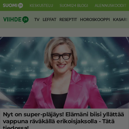
KESKUSTELU
SUOMI24 BLOGI
ALENNUSKOODIT
Suomi24 Viihde
TV
LEFFAT
RESEPTIT
HOROSKOOPPI
KASARI
Nyt on super-pläjäys! Elämäni biisi yllättää
vappuna räväkällä erikoisjaksolla - Tätä
tiedossa!