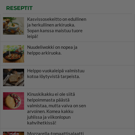
RESEPTIT
Kasvissosekeitto on edullinen
ja herkullinen arkiruoka.
Sopan kanssa maistuu tuore
leipä!
Nuudeliwokki on nopea ja
helppo arkiruoka.
Helppo vuokaleipä valmistuu
kotoa löytyvistä tarpeista.
Kinuskikakku ei ole siitä
helpoimmasta päästä
valmistaa, mutta vaiva on sen
arvoinen. Komea kakku
juhlissa ja viikonlopun
kahvihetkissä!
Mozzarella-tomaattisalaatti