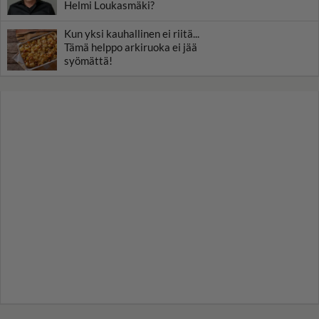
Helmi Loukasmäki?
Kun yksi kauhallinen ei riitä...
Tämä helppo arkiruoka ei jää
syömättä!