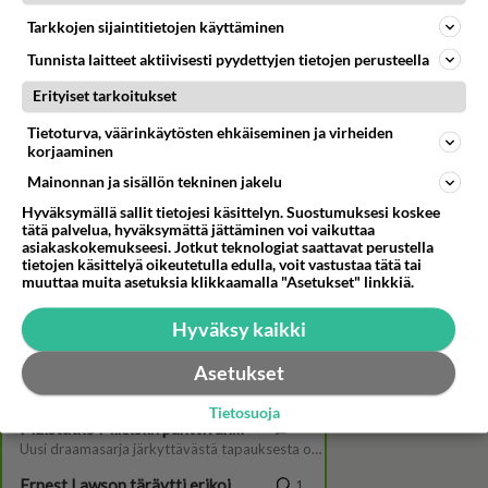
Tarkkojen sijaintitietojen käyttäminen
Tunnista laitteet aktiivisesti pyydettyjen tietojen perusteella
Erityiset tarkoitukset
Tietoturva, väärinkäytösten ehkäiseminen ja virheiden
korjaaminen
Mainonnan ja sisällön tekninen jakelu
Hyväksymällä sallit tietojesi käsittelyn. Suostumuksesi koskee
Maajussille Morsian-Arttu
tätä palvelua, hyväksymättä jättäminen voi vaikuttaa
optimistisena rakkaudesta:
asiakaskokemukseesi. Jotkut teknologiat saattavat perustella
"Se voisi tapahtua muutenkin
tietojen käsittelyä oikeutetulla edulla, voit vastustaa tätä tai
kuin ohjelmassa"
muuttaa muita asetuksia klikkaamalla "Asetukset" linkkiä.
Hyväksy kaikki
Asetukset
Tietosuoja