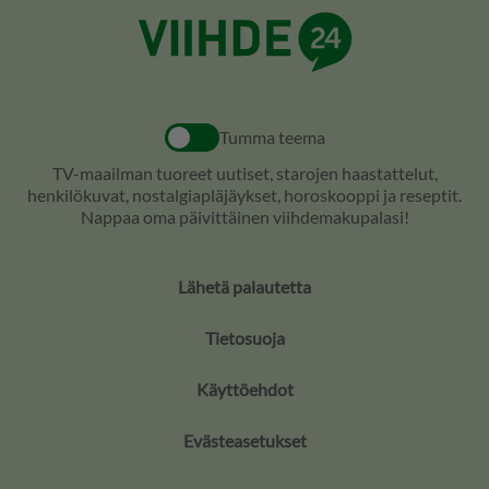
Tumma teema
TV-maailman tuoreet uutiset, starojen haastattelut,
henkilökuvat, nostalgiapläjäykset, horoskooppi ja reseptit.
Nappaa oma päivittäinen viihdemakupalasi!
Lähetä palautetta
Tietosuoja
Käyttöehdot
Evästeasetukset