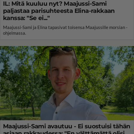
IL: Mitä kuuluu nyt? Maajussi-Sami
paljastaa parisuhteesta Elina-rakkaan
kanssa: "Se ei..."
Maajussi-Sami ja Elina tapasivat toisensa Maajussille morsian -
ohjelmassa.
Maajussi-Sami avautuu - Ei suostuisi tähän
asiaan rakkaudessa: "En välttämättä olisi