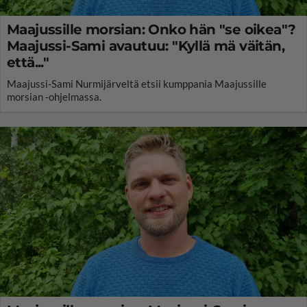
Maajussille morsian: Onko hän "se oikea"?
Maajussi-Sami avautuu: "Kyllä mä väitän,
että..."
Maajussi-Sami Nurmijärveltä etsii kumppania Maajussille
morsian -ohjelmassa.