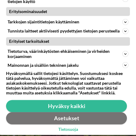
tietojen käyttö
Erityisominaisuudet
Tarkkojen sijaintitietojen käyttäminen
Tunnista laitteet aktiivisesti pyydettyjen tietojen perusteella
Erityiset tarkoitukset
Tietoturva, väärinkäytösten ehkäiseminen ja virheiden
korjaaminen
Mainonnan ja sisällön tekninen jakelu
Hyväksymällä sallit tietojesi käsittelyn. Suostumuksesi koskee
tätä palvelua, hyväksymättä jättäminen voi vaikuttaa
asiakaskokemukseesi. Jotkut teknologiat saattavat perustella
tietojen käsittelyä oikeutetulla edulla, voit vastustaa tätä tai
muuttaa muita asetuksia klikkaamalla "Asetukset" linkkiä.
Hyväksy kaikki
Asetukset
Tietosuoja