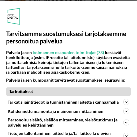
Kun yksi kauhallinen ei riitä... Tämä helppo
arkiruoka ei jää syömättä!
Tarvitsemme suostumuksesi tarjotaksemme
personoitua palvelua
Palvelu ja sen
kolmannen osapuolen toimittajat (73)
keräävät
henkilötietoja (esim. IP-osoite tai laitetunniste) käyttäen evästeitä
ja muita teknisiä keinoja tietojen tallentamiseen ja lukemiseen
laitteellasi tarjotakseen sinulle tarkoituksenmukaisia mainoksia
ja parhaan mahdollisen asiakaskokemuksen.
Palvelu ja sen kumppanit tarvitsevat suostumuksesi seuraaviin:
Tarkoitukset
Tarkat sijaintitiedot ja tunnistaminen laitetta skannaamalla
JES! Ilouutinen Maajussille morsian -
Kohdennettu mainonta ja mainonnan mittaaminen
katsojille tiedossa syksyllä - Tätä kelpaa
Personoitu sisältö, sisällön mittaaminen, yleisötutkimus ja
odottaa!
palvelujen kehittäminen
Maajussille morsian on yksi tv:n suosikkisarjoista, joka on
Tietojen tallentaminen laitteelle ja/tai laitteella olevien
pystynyt tarjoamaan katsojille aitoja rakkaustarinoita.