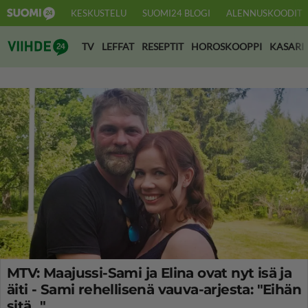
KESKUSTELU
SUOMI24 BLOGI
ALENNUSKOODIT
Suomi24 Viihde
TV
LEFFAT
RESEPTIT
HOROSKOOPPI
KASARI
MTV: Maajussi-Sami ja Elina ovat nyt isä ja
äiti - Sami rehellisenä vauva-arjesta: "Eihän
sitä..."