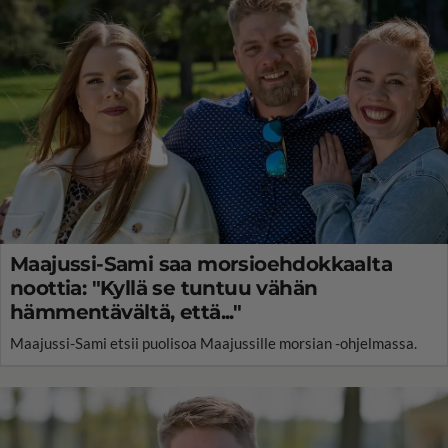
Maajussi-Sami saa morsioehdokkaalta
noottia: "Kyllä se tuntuu vähän
hämmentävältä, että..."
Maajussi-Sami etsii puolisoa Maajussille morsian -ohjelmassa.