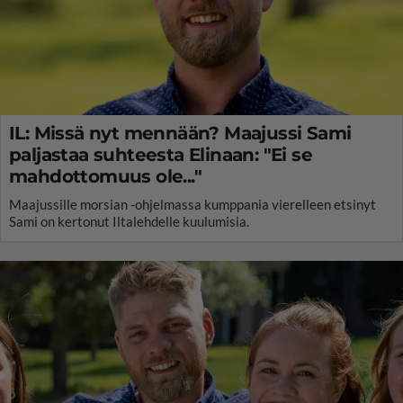
IL: Missä nyt mennään? Maajussi Sami
paljastaa suhteesta Elinaan: "Ei se
mahdottomuus ole..."
Maajussille morsian -ohjelmassa kumppania vierelleen etsinyt
Sami on kertonut Iltalehdelle kuulumisia.