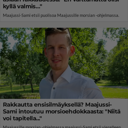
kyllä valmis…"
Maajussi-Sami etsii puolisoa Maajussille morsian -ohjelmassa.
Rakkautta ensisilmäyksellä? Maajussi-
Sami intoutuu morsioehdokkaasta: "Niitä
voi tapitella..."
Maajussille morsian -ohjelmassa maajussi-Sami etsii vierelleen