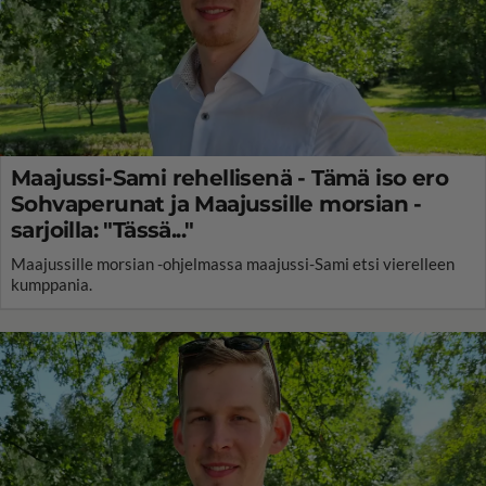
Maajussi-Sami rehellisenä - Tämä iso ero
Sohvaperunat ja Maajussille morsian -
sarjoilla: "Tässä..."
Maajussille morsian -ohjelmassa maajussi-Sami etsi vierelleen
kumppania.