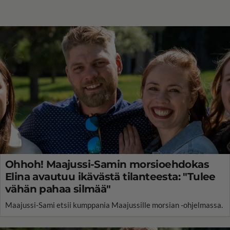
Ohhoh! Maajussi-Samin morsioehdokas
Elina avautuu ikävästä tilanteesta: "Tulee
vähän pahaa silmää"
Maajussi-Sami etsii kumppania Maajussille morsian -ohjelmassa.