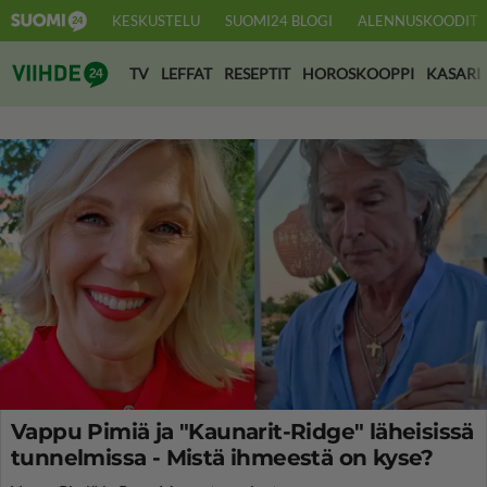
KESKUSTELU
SUOMI24 BLOGI
ALENNUSKOODIT
Suomi24 Viihde
TV
LEFFAT
RESEPTIT
HOROSKOOPPI
KASARI
Vappu Pimiä ja "Kaunarit-Ridge" läheisissä
tunnelmissa - Mistä ihmeestä on kyse?