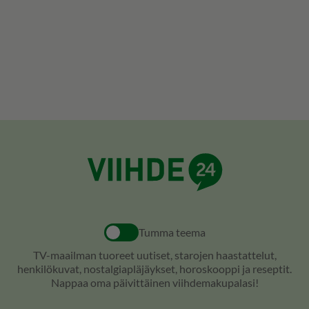
Tumma teema
TV-maailman tuoreet uutiset, starojen haastattelut,
henkilökuvat, nostalgiapläjäykset, horoskooppi ja reseptit.
Nappaa oma päivittäinen viihdemakupalasi!