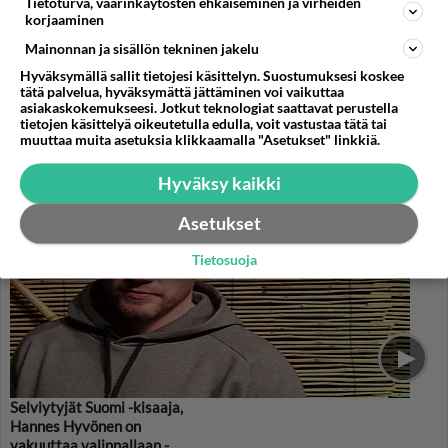
Tietoturva, väärinkäytösten ehkäiseminen ja virheiden
kun letkeä jenkki tapasi
korjaaminen
yläluokkaisen britin
Mainonnan ja sisällön tekninen jakelu
Hyväksymällä sallit tietojesi käsittelyn. Suostumuksesi koskee
tätä palvelua, hyväksymättä jättäminen voi vaikuttaa
asiakaskokemukseesi. Jotkut teknologiat saattavat perustella
PARAS LEFFA IKINÄ
tietojen käsittelyä oikeutetulla edulla, voit vastustaa tätä tai
muuttaa muita asetuksia klikkaamalla "Asetukset" linkkiä.
Hyväksy kaikki
Asetukset
Tietosuoja
Selviytyjät Suomi -kisaaja,
Hannes Hyvönen on
vakuuttaa valinnallaan -