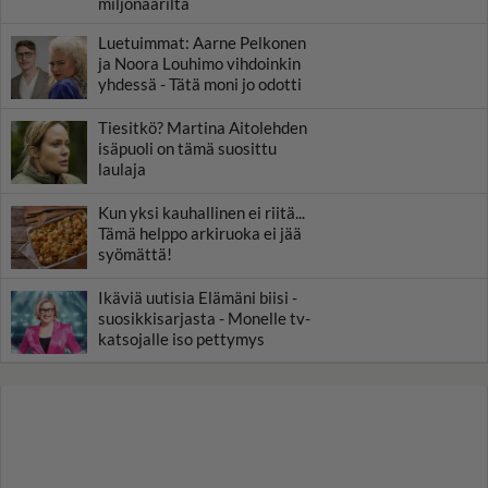
miljonääriltä
Luetuimmat: Aarne Pelkonen
ja Noora Louhimo vihdoinkin
yhdessä - Tätä moni jo odotti
Tiesitkö? Martina Aitolehden
isäpuoli on tämä suosittu
laulaja
Kun yksi kauhallinen ei riitä...
Tämä helppo arkiruoka ei jää
syömättä!
Ikäviä uutisia Elämäni biisi -
suosikkisarjasta - Monelle tv-
katsojalle iso pettymys