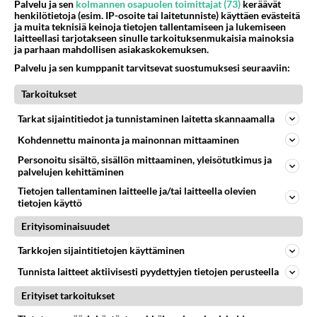
Palvelu ja sen
kolmannen osapuolen toimittajat (73)
keräävät
henkilötietoja (esim. IP-osoite tai laitetunniste) käyttäen evästeitä
ja muita teknisiä keinoja tietojen tallentamiseen ja lukemiseen
laitteellasi tarjotakseen sinulle tarkoituksenmukaisia mainoksia
Valitse oma tähtimerkkisi ja lue päivän horoskooppi!
ja parhaan mahdollisen asiakaskokemuksen.
Palvelu ja sen kumppanit tarvitsevat suostumuksesi seuraaviin:
KASARI
Tarkoitukset
Tarkat sijaintitiedot ja tunnistaminen laitetta skannaamalla
Kohdennettu mainonta ja mainonnan mittaaminen
Personoitu sisältö, sisällön mittaaminen, yleisötutkimus ja
palvelujen kehittäminen
Tietojen tallentaminen laitteelle ja/tai laitteella olevien
tietojen käyttö
Erityisominaisuudet
Tarkkojen sijaintitietojen käyttäminen
Tunnista laitteet aktiivisesti pyydettyjen tietojen perusteella
Erityiset tarkoitukset
Muistatko? Dempsey ja
Makepeace - Sähköä ilmassa,