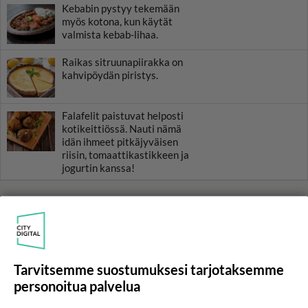
Kebabin pystyy tekemään
myös kotona, kun käytät
valmista kebab-lihaa.
Raikas sitruunapiirakka on
kahvipöydän piristys.
Falafelit paistuvat helposti
kotikeittiössä. Nauti nämä
idän ihmeet pitkäjyväisen
riisin, tomaattikastikkeen ja
jogurtin kanssa!
HOROSKOOPPI
6.8.2026
Tarvitsemme suostumuksesi tarjotaksemme
personoitua palvelua